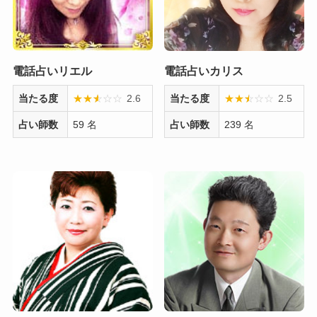
電話占いリエル
電話占いカリス
当たる度
★
★
★
☆
☆
☆
2.6
当たる度
★
★
★
☆
☆
☆
2.5
占い師数
59 名
占い師数
239 名