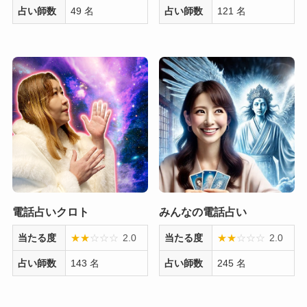
占い師数
49 名
占い師数
121 名
電話占いクロト
みんなの電話占い
当たる度
★
★
☆
☆
☆
2.0
当たる度
★
★
☆
☆
☆
2.0
占い師数
143 名
占い師数
245 名