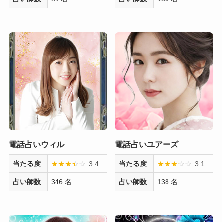
電話占いウィル
電話占いユアーズ
当たる度
★
★
★
★
☆
☆
3.4
当たる度
★
★
★
★
☆
☆
3.1
占い師数
346 名
占い師数
138 名