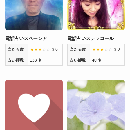
電話占いスペーシア
電話占いステラコール
当たる度
★
★
★
☆
☆
3.0
当たる度
★
★
★
☆
☆
3.0
占い師数
133 名
占い師数
40 名