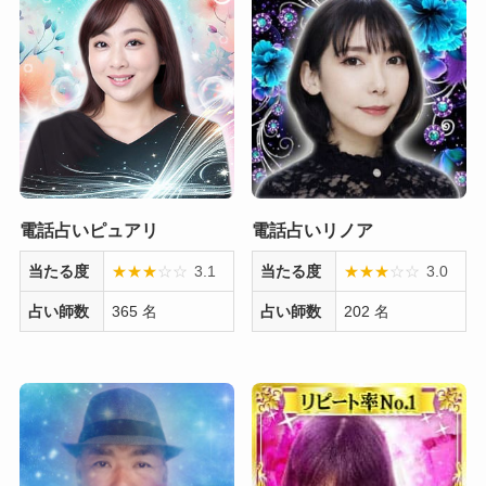
電話占いピュアリ
電話占いリノア
当たる度
★
★
★
★
☆
☆
3.1
当たる度
★
★
★
☆
☆
3.0
占い師数
365 名
占い師数
202 名