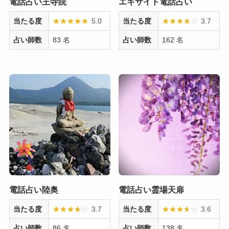
電話占い王寺院
エキサイト電話占い
当たる度
★
★
★
★
★
5.0
当たる度
★
★
★
★
☆
☆
3.7
占い師数
83 名
占い師数
162 名
電話占い陸奥
電話占い霊場天扉
当たる度
★
★
★
★
☆
☆
3.7
当たる度
★
★
★
★
☆
☆
3.6
占い師数
86 名
占い師数
138 名