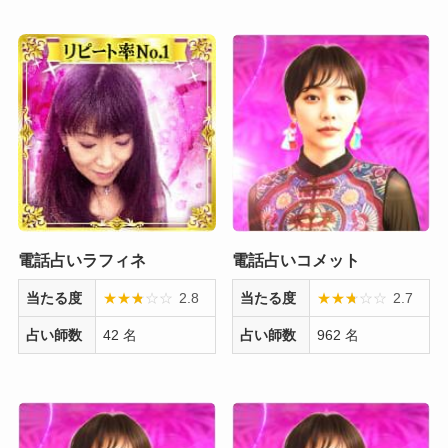
電話占いラフィネ
電話占いコメット
当たる度
★
★
★
☆
☆
☆
2.8
当たる度
★
★
★
☆
☆
☆
2.7
占い師数
42 名
占い師数
962 名