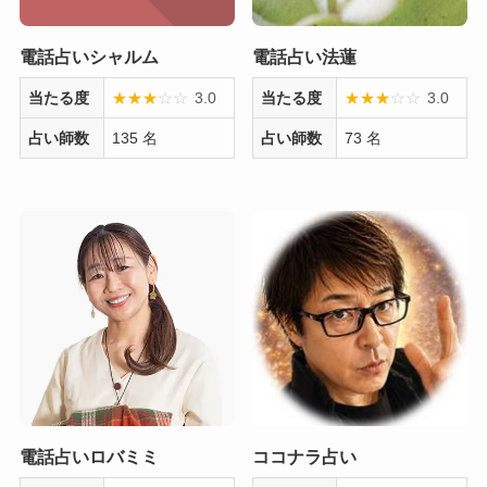
電話占いシャルム
電話占い法蓮
当たる度
★
★
★
☆
☆
3.0
当たる度
★
★
★
☆
☆
3.0
占い師数
135 名
占い師数
73 名
電話占いロバミミ
ココナラ占い