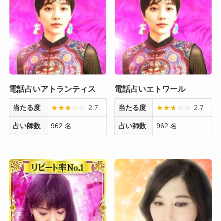
電話占いアトランティス
電話占いエトワール
当たる度
★
★
★
☆
☆
☆
2.7
当たる度
★
★
★
☆
☆
☆
2.7
占い師数
962 名
占い師数
962 名