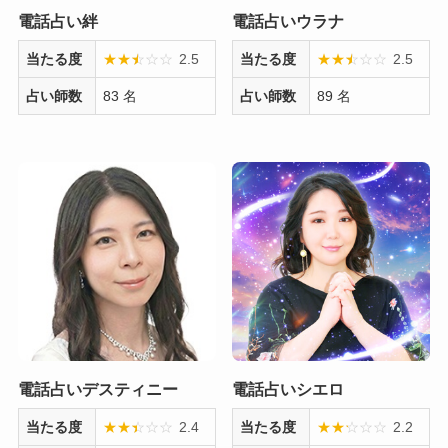
電話占い絆
電話占いウラナ
当たる度
★
★
★
☆
☆
☆
2.5
当たる度
★
★
★
☆
☆
☆
2.5
占い師数
83 名
占い師数
89 名
電話占いデスティニー
電話占いシエロ
当たる度
★
★
★
☆
☆
☆
2.4
当たる度
★
★
★
☆
☆
☆
2.2