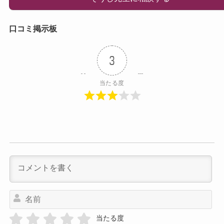
口コミ掲示板
3
当たる度
名
前
当たる度