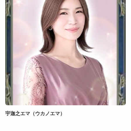
宇迦之エマ（ウカノエマ）