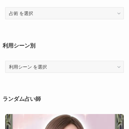
占
術
利用シーン別
利
用
シ
ー
ン
ランダム占い師