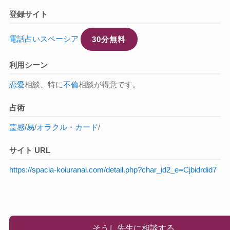
登録サイト
電話占いスペーシア
30分無料
利用シーン
恋愛
相談、特に
不倫
相談が得意です。
占術
霊感
/
易
/
オラクル・カード
/
サイト URL
https://spacia-koiuranai.com/detail.php?char_id2_e=Cjbidrdid7
そうし先生に相談する