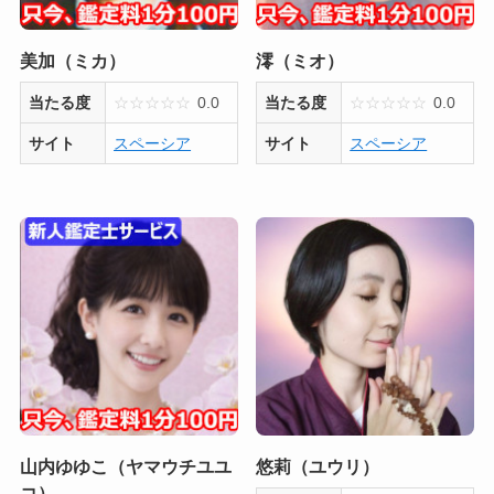
美加（ミカ）
澪（ミオ）
当たる度
☆
☆
☆
☆
☆
0.0
当たる度
☆
☆
☆
☆
☆
0.0
サイト
スペーシア
サイト
スペーシア
山内ゆゆこ（ヤマウチユユ
悠莉（ユウリ）
コ）