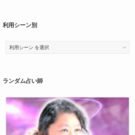
利用シーン別
利
用
シ
ー
ン
ランダム占い師