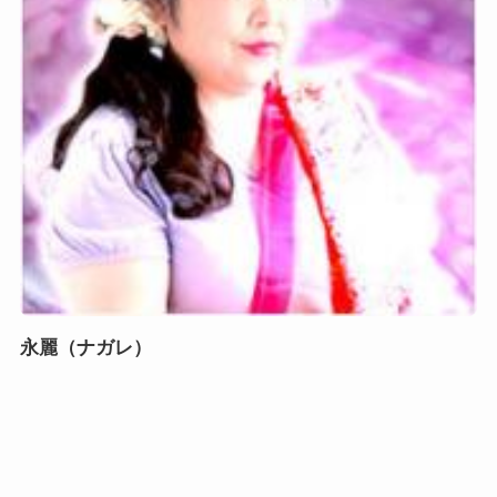
永麗（ナガレ）