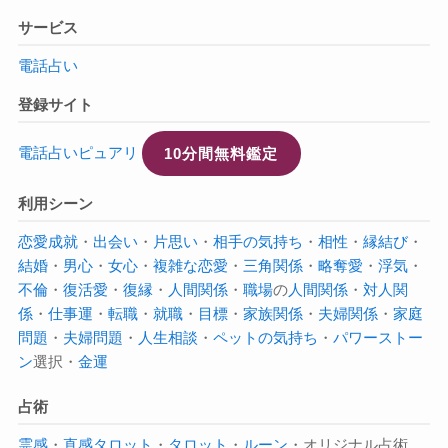
サービス
電話占い
登録サイト
電話占いピュアリ
10分間無料鑑定
利用シーン
恋愛成就
・
出会い
・
片思い
・
相手の気持ち
・
相性
・
縁結び
・
結婚
・
男心
・
女心
・
複雑な恋愛
・
三角関係
・
略奪愛
・
浮気
・
不倫
・
復活愛
・
復縁
・
人間関係
・
職場
の
人間関係
・
対人関
係
・
仕事運
・
転職
・
就職
・
目標
・
家族関係
・
夫婦関係
・
家庭
問題
・
夫婦問題
・
人生相談
・
ペットの気持ち
・
パワーストー
ン
選択・
金運
占術
霊感
・
直感タロット
・
タロット
・
ルーン
・オリジナル占術