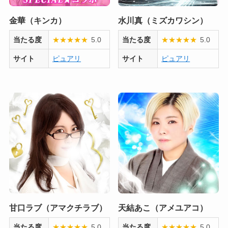
金華（キンカ）
水川真（ミズカワシン）
当たる度
★
★
★
★
★
5.0
当たる度
★
★
★
★
★
5.0
サイト
ピュアリ
サイト
ピュアリ
甘口ラブ（アマクチラブ）
天結あこ（アメユアコ）
当たる度
★
★
★
★
★
5.0
当たる度
★
★
★
★
★
5.0