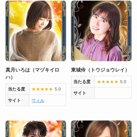
真月いろは（マヅキイロ
東城伶（トウジョウレイ）
ハ）
当たる度
★
★
★
★
★
5.0
当たる度
★
★
★
★
★
5.0
サイト
サイト
ウィル