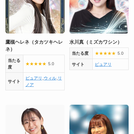
鷹槻ヘレネ（タカツキヘレ
水川真（ミズカワシン）
ネ）
当たる度
★
★
★
★
★
5.0
当たる
★
★
★
★
★
5.0
サイト
ピュアリ
度
ピュアリ
,
ウィル
,
リ
サイト
ノア