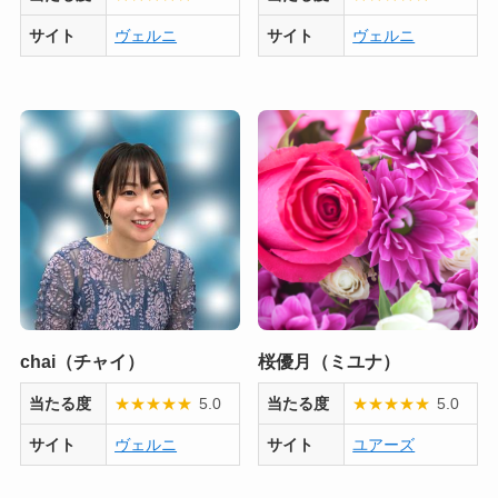
サイト
ヴェルニ
サイト
ヴェルニ
chai（チャイ）
桜優月（ミユナ）
当たる度
★
★
★
★
★
5.0
当たる度
★
★
★
★
★
5.0
サイト
ヴェルニ
サイト
ユアーズ