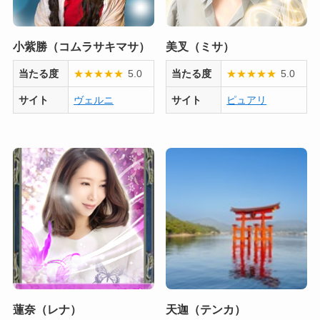
小紫勝（コムラサキマサ）
美叉（ミサ）
当たる度
★
★
★
★
★
5.0
当たる度
★
★
★
★
★
5.0
サイト
ヴェルニ
サイト
ピュアリ
蓮奈（レナ）
天迦（テンカ）