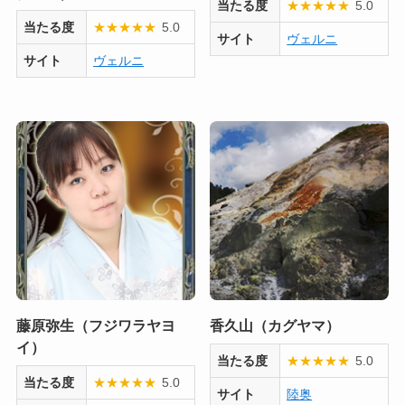
当たる度
★
★
★
★
★
5.0
当たる度
★
★
★
★
★
5.0
サイト
ヴェルニ
サイト
ヴェルニ
藤原弥生（フジワラヤヨ
香久山（カグヤマ）
イ）
当たる度
★
★
★
★
★
5.0
当たる度
★
★
★
★
★
5.0
サイト
陸奥