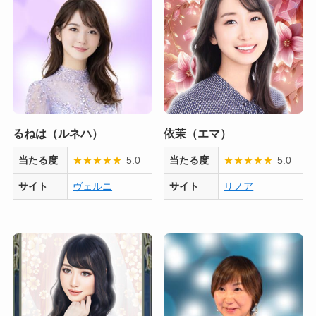
るねは（ルネハ）
依茉（エマ）
当たる度
★
★
★
★
★
5.0
当たる度
★
★
★
★
★
5.0
サイト
ヴェルニ
サイト
リノア