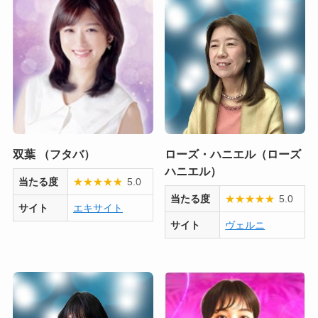
双葉 （フタバ）
ローズ・ハニエル（ローズ
ハニエル）
当たる度
★
★
★
★
★
5.0
当たる度
★
★
★
★
★
5.0
サイト
エキサイト
サイト
ヴェルニ