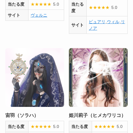
当たる度
★
★
★
★
★
5.0
当たる
★
★
★
★
★
5.0
度
サイト
ヴェルニ
ピュアリ
,
ウィル
,
リ
サイト
ノア
宙羽（ソラハ）
姫川莉子（ヒメカワリコ）
当たる度
★
★
★
★
★
5.0
当たる度
★
★
★
★
★
5.0