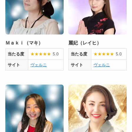
Ｍａｋｉ（マキ）
麗妃（レイヒ）
当たる度
★
★
★
★
★
5.0
当たる度
★
★
★
★
★
5.0
サイト
ヴェルニ
サイト
ヴェルニ