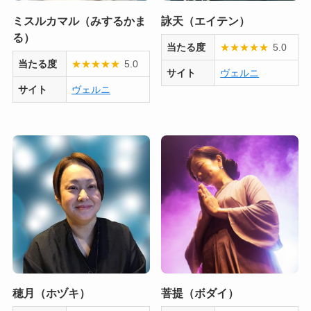
ミスルカマル（みするかま
詠天（エイテン）
る）
当たる度
★
★
★
★
★
5.0
当たる度
★
★
★
★
★
5.0
サイト
ヴェルニ
サイト
ヴェルニ
穂月（ホヅキ）
菩提（ボダイ）