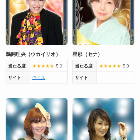
鵜飼理央（ウカイリオ）
星那（セナ）
当たる度
★
★
★
★
★
5.0
当たる度
★
★
★
★
★
5.0
サイト
ウィル
サイト