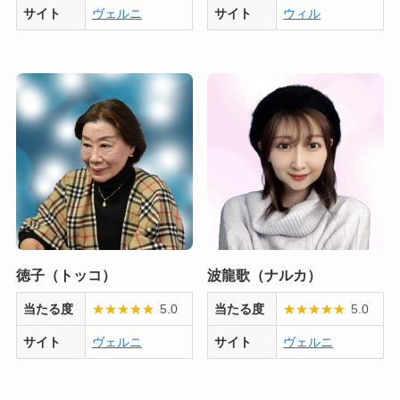
サイト
ヴェルニ
サイト
ウィル
徳子（トッコ）
波龍歌（ナルカ）
当たる度
★
★
★
★
★
5.0
当たる度
★
★
★
★
★
5.0
サイト
ヴェルニ
サイト
ヴェルニ