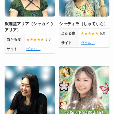
釈迦堂アリア（シャカドウ
シャティラ（しゃてぃら）
アリア）
当たる度
★
★
★
★
★
5.0
当たる度
★
★
★
★
★
5.0
サイト
ヴェルニ
サイト
ヴェルニ