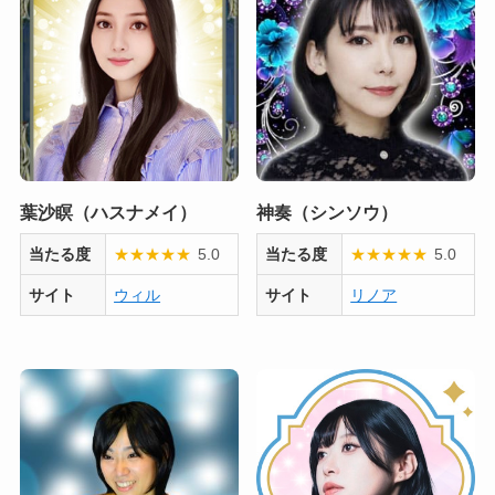
葉沙瞑（ハスナメイ）
神奏（シンソウ）
当たる度
★
★
★
★
★
5.0
当たる度
★
★
★
★
★
5.0
サイト
ウィル
サイト
リノア