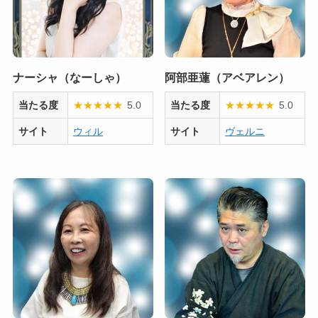
ナーシャ（なーしゃ）
阿部亜蓮（アベアレン）
当たる度
★
★
★
★
★
5.0
当たる度
★
★
★
★
★
5.0
サイト
ウィル
サイト
ヴェルニ