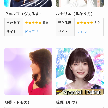
ヴェルマ（ヴぇるま）
ルナリエ（るなりえ）
当たる度
★
★
★
★
★
5.0
当たる度
★
★
★
★
★
5.0
サイト
ピュアリ
サイト
ウィル
朋香（トモカ）
琉優（ルウ）