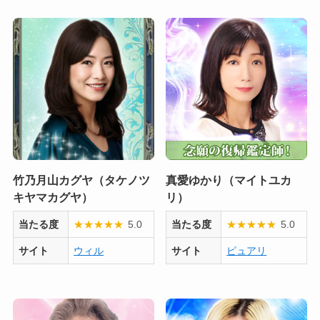
竹乃月山カグヤ（タケノツ
真愛ゆかり（マイトユカ
キヤマカグヤ）
リ）
当たる度
★
★
★
★
★
5.0
当たる度
★
★
★
★
★
5.0
サイト
ウィル
サイト
ピュアリ