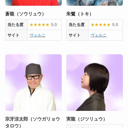
蒼龍（ソウリュウ）
朱鷺（トキ）
当たる度
★
★
★
★
★
5.0
当たる度
★
★
★
★
★
5.0
サイト
ヴェルニ
サイト
ヴェルニ
宗牙涼太郎（ソウガリョウ
実龍（ジツリュウ）
タロウ）