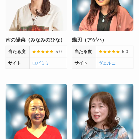
南の陽菜（みなみのひな）
蝶刃（アゲハ）
当たる度
★
★
★
★
★
5.0
当たる度
★
★
★
★
★
5.0
サイト
ロバミミ
サイト
ヴェルニ