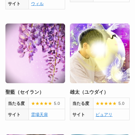
サイト
ウィル
聖藍（セイラン）
雄太（ユウダイ）
当たる度
★
★
★
★
★
5.0
当たる度
★
★
★
★
★
5.0
サイト
霊場天扉
サイト
ピュアリ