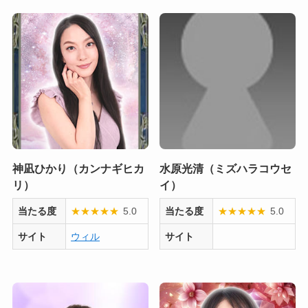
神凪ひかり（カンナギヒカ
水原光清（ミズハラコウセ
リ）
イ）
当たる度
★
★
★
★
★
5.0
当たる度
★
★
★
★
★
5.0
サイト
ウィル
サイト