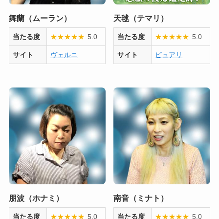
舞蘭（ムーラン）
天毬（テマリ）
当たる度
★
★
★
★
★
5.0
当たる度
★
★
★
★
★
5.0
サイト
ヴェルニ
サイト
ピュアリ
朋波（ホナミ）
南音（ミナト）
当たる度
★
★
★
★
★
5.0
当たる度
★
★
★
★
★
5.0