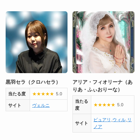
黒羽セラ（クロハセラ）
アリア・フィオリーナ（あ
りあ・ふぃおりーな）
当たる度
★
★
★
★
★
5.0
当たる
★
★
★
★
★
5.0
サイト
ヴェルニ
度
ピュアリ
,
ウィル
,
リ
サイト
ノア