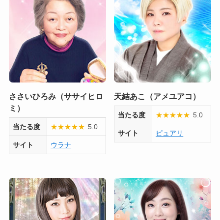
ささいひろみ（ササイヒロ
天結あこ（アメユアコ）
ミ）
当たる度
★
★
★
★
★
5.0
当たる度
★
★
★
★
★
5.0
サイト
ピュアリ
サイト
ウラナ