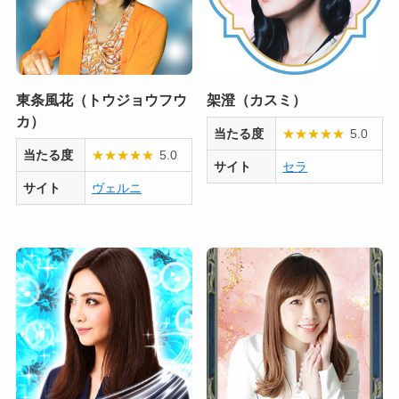
東条風花（トウジョウフウ
架澄（カスミ）
カ）
当たる度
★
★
★
★
★
5.0
当たる度
★
★
★
★
★
5.0
サイト
セラ
サイト
ヴェルニ