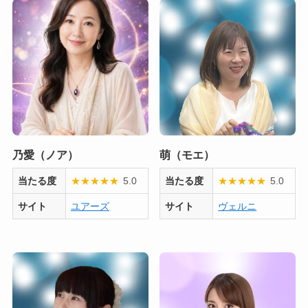
乃愛（ノア）
萌（モエ）
当たる度
★
★
★
★
★
5.0
当たる度
★
★
★
★
★
5.0
サイト
ユアーズ
サイト
ヴェルニ