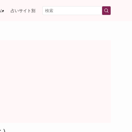
ム
占いサイト別
ヒ）