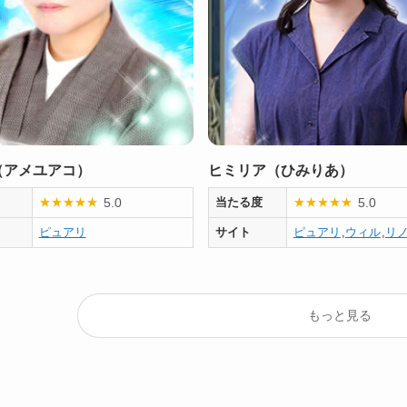
（アメユアコ）
ヒミリア（ひみりあ）
5.0
5.0
★
★
★
★
★
当たる度
★
★
★
★
★
ピュアリ
サイト
ピュアリ
,
ウィル
,
リ
もっと見る