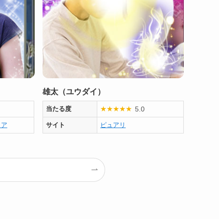
雄太（ユウダイ）
5.0
当たる度
★
★
★
★
★
ノア
サイト
ピュアリ