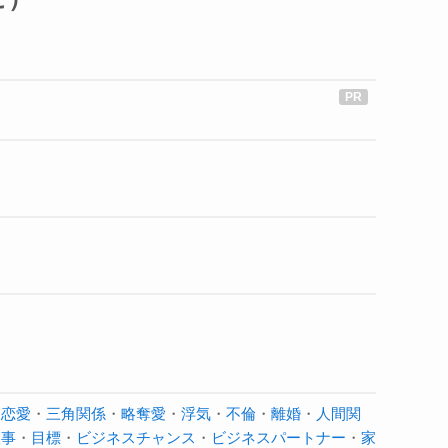
な恋愛
・
三角関係
・
略奪愛
・
浮気
・
不倫
・
離婚
・
人間関
人事
・
目標
・
ビジネスチャンス
・
ビジネスパートナー
・
家