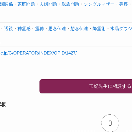
婦関係
・
家庭問題
・
夫婦問題
・
親族問題
・
シングルマザー
・
美容
・
透視
・
神霊感
・
霊聴
・
思念伝達
・
想念伝達
・
降霊術
・
水晶ダウ
L
re-c.jp/G/OPERATOR/INDEX/OPID/1427/
玉妃先生に相談する
示板
0