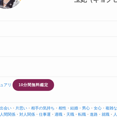
ュアリ
10分間無料鑑定
出会い
・
片思い
・
相手の気持ち
・
相性
・
結婚
・
男心
・
女心
・
複雑
人間関係
・
対人関係
・
仕事運
・
適職
・
天職
・
転職
・
進路
・
就職
・