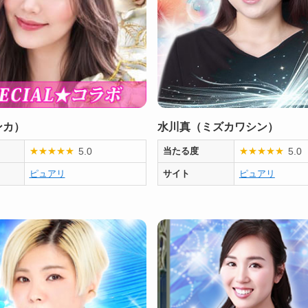
ンカ）
水川真（ミズカワシン）
5.0
5.0
★
★
★
★
★
当たる度
★
★
★
★
★
ピュアリ
サイト
ピュアリ