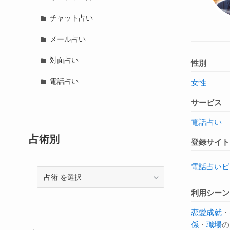
チャット占い
メール占い
対面占い
性別
電話占い
女性
サービス
電話占い
占術別
登録サイト
電話占いピ
占
術
利用シーン
恋愛成就
・
係
・
職場
の