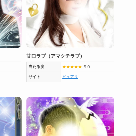
甘口ラブ（アマクチラブ）
5.0
当たる度
★
★
★
★
★
サイト
ピュアリ