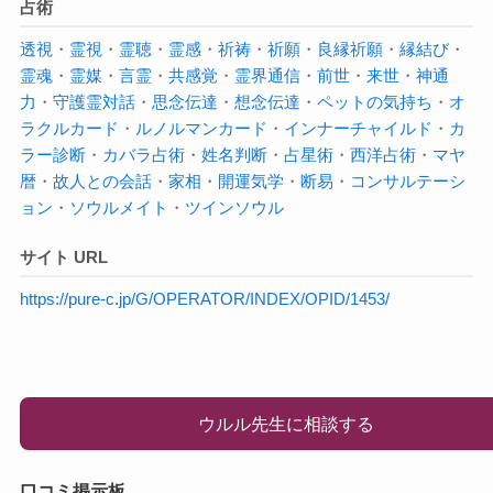
占術
透視
・
霊視
・
霊聴
・
霊感
・
祈祷
・
祈願
・
良縁祈願
・
縁結び
・
霊魂
・
霊媒
・
言霊
・
共感覚
・
霊界通信
・
前世
・
来世
・
神通
力
・
守護霊対話
・
思念伝達
・
想念伝達
・
ペットの気持ち
・
オ
ラクルカード
・
ルノルマンカード
・
インナーチャイルド
・
カ
ラー診断
・
カバラ占術
・
姓名判断
・
占星術
・
西洋占術
・
マヤ
暦
・
故人との会話
・
家相
・
開運気学
・
断易
・
コンサルテーシ
ョン
・
ソウルメイト
・
ツインソウル
サイト URL
https://pure-c.jp/G/OPERATOR/INDEX/OPID/1453/
ウルル先生に相談する
口コミ掲示板