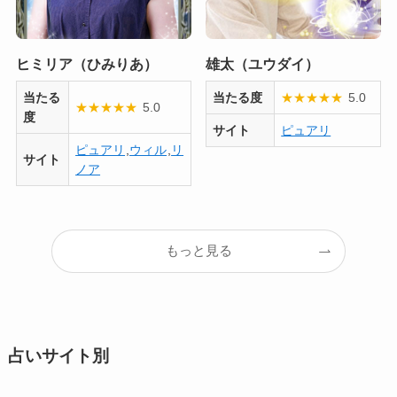
ヒミリア（ひみりあ）
雄太（ユウダイ）
当たる
当たる度
★
★
★
★
★
5.0
★
★
★
★
★
5.0
度
サイト
ピュアリ
ピュアリ
,
ウィル
,
リ
サイト
ノア
もっと見る
占いサイト別