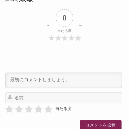
0
当たる度
名
前
当たる度