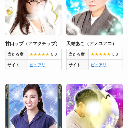
甘口ラブ（アマクチラブ）
天結あこ（アメユアコ）
当たる度
★
★
★
★
★
5.0
当たる度
★
★
★
★
★
5.0
サイト
ピュアリ
サイト
ピュアリ