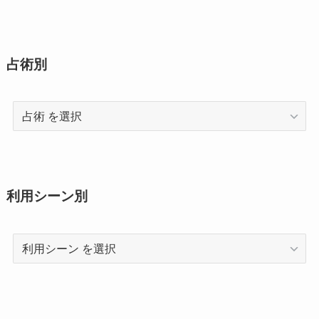
占術別
占
術
利用シーン別
利
用
シ
ー