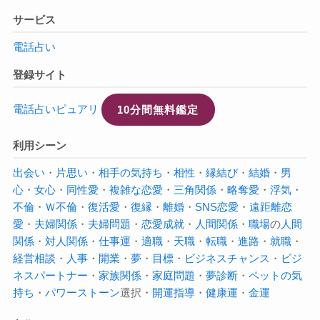
サービス
電話占い
登録サイト
電話占いピュアリ
10分間無料鑑定
利用シーン
出会い
・
片思い
・
相手の気持ち
・
相性
・
縁結び
・
結婚
・
男
心
・
女心
・
同性愛
・
複雑な恋愛
・
三角関係
・
略奪愛
・
浮気
・
不倫
・
Ｗ不倫
・
復活愛
・
復縁
・
離婚
・
SNS恋愛
・
遠距離恋
愛
・
夫婦関係
・
夫婦問題
・
恋愛成就
・
人間関係
・
職場
の
人間
関係
・
対人関係
・
仕事運
・
適職
・
天職
・
転職
・
進路
・
就職
・
経営相談
・
人事
・
開業
・
夢
・
目標
・
ビジネスチャンス
・
ビジ
ネスパートナー
・
家族関係
・
家庭問題
・
夢診断
・
ペットの気
持ち
・
パワーストーン
選択・
開運指導
・
健康運
・
金運