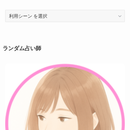
利
用
シ
ー
ン
ランダム占い師