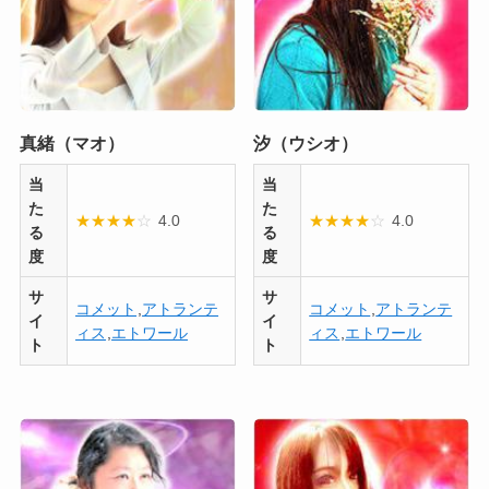
真緒（マオ）
汐（ウシオ）
当
当
た
た
★
★
★
★
☆
4.0
★
★
★
★
☆
4.0
る
る
度
度
サ
サ
コメット
,
アトランテ
コメット
,
アトランテ
イ
イ
ィス
,
エトワール
ィス
,
エトワール
ト
ト