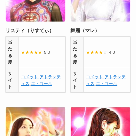
リスティ（りすてぃ）
舞麗（マレ）
当
当
た
た
★
★
★
★
★
5.0
★
★
★
★
☆
4.0
る
る
度
度
サ
サ
コメット
,
アトランテ
コメット
,
アトランテ
イ
イ
ィス
,
エトワール
ィス
,
エトワール
ト
ト