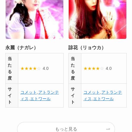
永麗（ナガレ）
諒花（リョウカ）
当
当
た
た
★
★
★
★
☆
4.0
★
★
★
★
☆
4.0
る
る
度
度
サ
サ
コメット
,
アトランテ
コメット
,
アトランテ
イ
イ
ィス
,
エトワール
ィス
,
エトワール
ト
ト
もっと見る