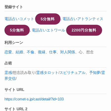
登録サイト
電話占いコメット
5分無料
,
電話占いアトランティス
5分無料
,
電話占いエトワール
2200円分無料
利用シーン
恋愛
、
結婚
、
不倫
、
復縁
、
仕事
、
対人関係
、心、想念
占術
霊感
/想念読み取り/
霊感タロット
/
スピリチュアル
、
予知
夢
/
霊
界交信
/
サイト URL
https://comet-s.jp/cast/detail/?id=103
サイト URL 2