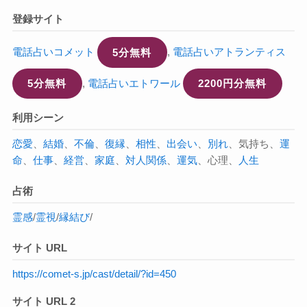
登録サイト
電話占いコメット
5分無料
,
電話占いアトランティス
5分無料
,
電話占いエトワール
2200円分無料
利用シーン
恋愛
、
結婚
、
不倫
、
復縁
、
相性
、
出会い
、
別れ
、気持ち、
運
命
、
仕事
、
経営
、
家庭
、
対人関係
、
運気
、心理、
人生
占術
霊感
/
霊視
/
縁結び
/
サイト URL
https://comet-s.jp/cast/detail/?id=450
サイト URL 2