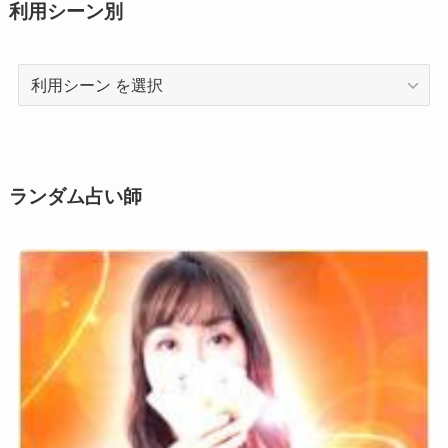
利用シーン別
利
用
シ
ー
ン
ランダム占い師