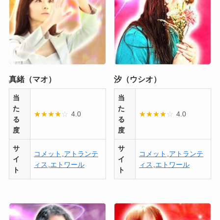
真緒（マオ）
汐（ウシオ）
当
当
た
た
★
★
★
★
☆
4.0
★
★
★
★
☆
4.0
る
る
度
度
サ
サ
コメット
,
アトランテ
コメット
,
アトランテ
イ
イ
ィス
,
エトワール
ィス
,
エトワール
ト
ト