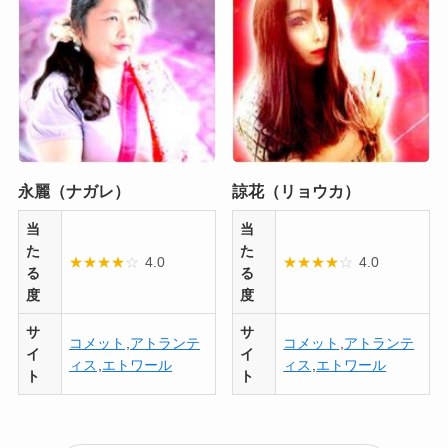
永麗（ナガレ）
諒花（リョウカ）
当
当
た
た
★
★
★
★
☆
4.0
★
★
★
★
☆
4.0
る
る
度
度
サ
サ
コメット
,
アトランテ
コメット
,
アトランテ
イ
イ
ィス
,
エトワール
ィス
,
エトワール
ト
ト