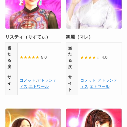
リスティ（りすてぃ）
舞麗（マレ）
当
当
た
た
★
★
★
★
★
5.0
★
★
★
★
☆
4.0
る
る
度
度
サ
サ
コメット
,
アトランテ
コメット
,
アトランテ
イ
イ
ィス
,
エトワール
ィス
,
エトワール
ト
ト