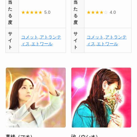
当
当
た
た
★
★
★
★
★
5.0
★
★
★
★
☆
4.0
る
る
度
度
サ
サ
コメット
,
アトランテ
コメット
,
アトランテ
イ
イ
ィス
,
エトワール
ィス
,
エトワール
ト
ト
真緒（マオ）
汐（ウシオ）