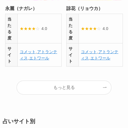
永麗（ナガレ）
諒花（リョウカ）
当
当
た
た
★
★
★
★
☆
4.0
★
★
★
★
☆
4.0
る
る
度
度
サ
サ
コメット
,
アトランテ
コメット
,
アトランテ
イ
イ
ィス
,
エトワール
ィス
,
エトワール
ト
ト
もっと見る
占いサイト別