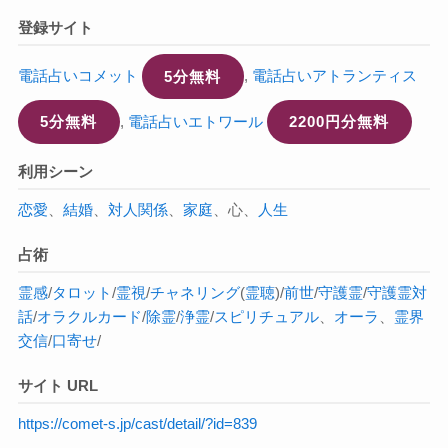
登録サイト
電話占いコメット
5分無料
,
電話占いアトランティス
5分無料
,
電話占いエトワール
2200円分無料
利用シーン
恋愛
、
結婚
、
対人関係
、
家庭
、心、
人生
占術
霊感
/
タロット
/
霊視
/
チャネリング
(
霊聴
)/
前世
/
守護霊
/
守護霊対
話
/
オラクルカード
/
除霊
/
浄霊
/
スピリチュアル
、
オーラ
、
霊界
交信
/
口寄せ
/
サイト URL
https://comet-s.jp/cast/detail/?id=839