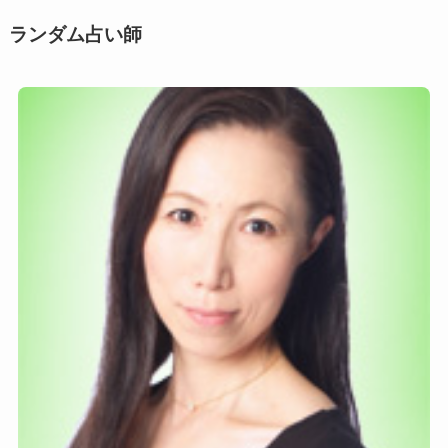
ー
ン
ランダム占い師