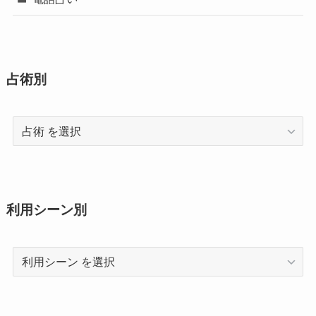
占術別
占
術
利用シーン別
利
用
シ