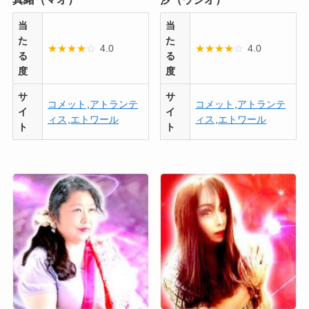
当
当
た
た
★
★
★
★
☆
4.0
★
★
★
★
☆
4.0
る
る
度
度
サ
サ
コメット
,
アトランテ
コメット
,
アトランテ
イ
イ
ィス
,
エトワール
ィス
,
エトワール
ト
ト