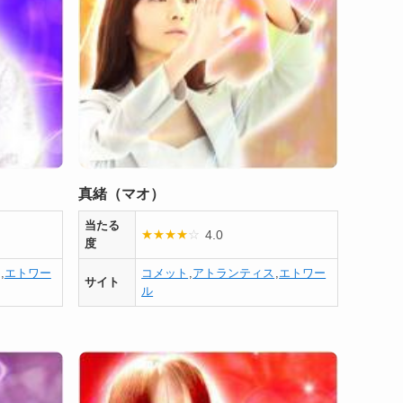
真緒（マオ）
当たる
4.0
★
★
★
★
☆
度
,
エトワー
コメット
,
アトランティス
,
エトワー
サイト
ル