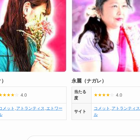
オ）
永麗（ナガレ）
当たる
4.0
4.0
★
★
★
★
☆
★
★
★
★
☆
度
コメット
,
アトランティス
,
エトワー
コメット
,
アトランティス
サイト
ル
ル