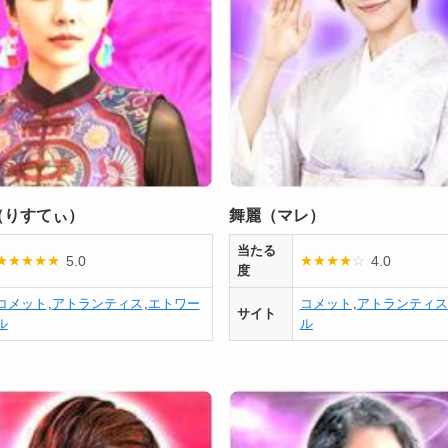
（りすてぃ）
舞麗（マレ）
当たる
5.0
4.0
★
★
★
★
★
★
★
★
★
☆
度
コメット
,
アトランティス
,
エトワー
コメット
,
アトランティス
サイト
ル
ル