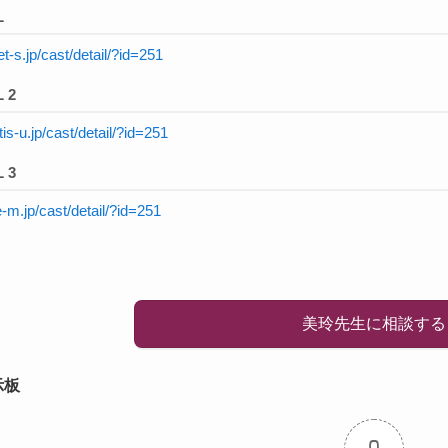
L
t-s.jp/cast/detail/?id=251
 2
ntis-u.jp/cast/detail/?id=251
 3
le-m.jp/cast/detail/?id=251
美玲先生に相談する
示板