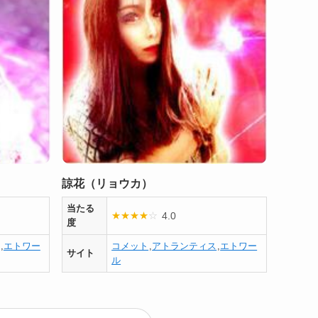
諒花（リョウカ）
当たる
4.0
★
★
★
★
☆
度
,
エトワー
コメット
,
アトランティス
,
エトワー
サイト
ル