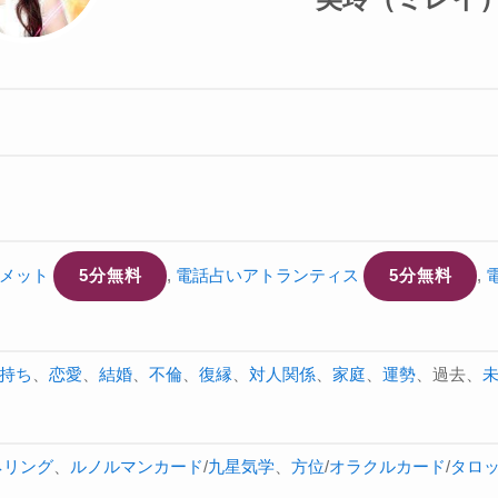
メット
5分無料
,
電話占いアトランティス
5分無料
,
持ち
、
恋愛
、
結婚
、
不倫
、
復縁
、
対人関係
、
家庭
、
運勢
、過去、
ネリング
、
ルノルマンカード
/
九星気学
、
方位
/
オラクルカード
/
タロ