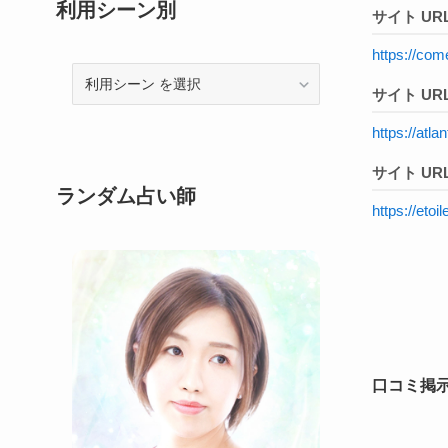
利用シーン別
サイト UR
https://come
利
サイト URL
用
シ
https://atla
ー
サイト URL
ン
ランダム占い師
https://etoi
口コミ掲