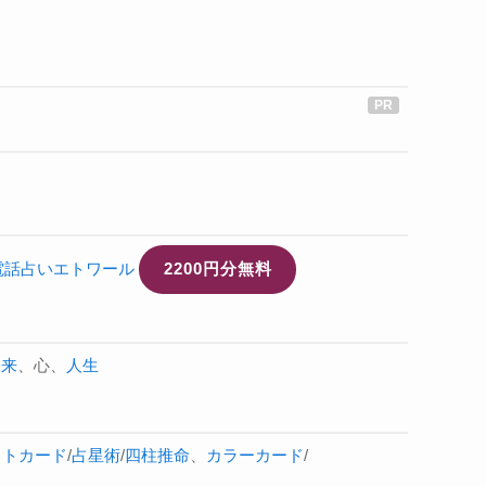
電話占いエトワール
2200円分無料
未来
、心、
人生
ットカード
/
占星術
/
四柱推命
、
カラーカード
/