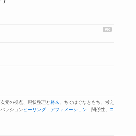
多次元の視点、現状整理と
将来
、ちぐはぐなきもち、考え
ンパッション
ヒーリング
、
アファメーション
、関係性、
コ