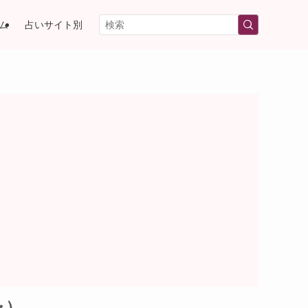
ム
占いサイト別
ャ）