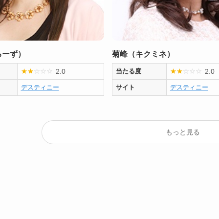
ろーず）
菊峰（キクミネ）
2.0
2.0
★
★
☆
☆
☆
当たる度
★
★
☆
☆
☆
デスティニー
サイト
デスティニー
もっと見る