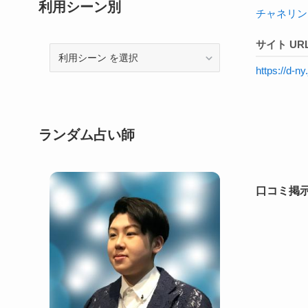
利用シーン別
チャネリン
サイト UR
利
用
https://d-n
シ
ー
ン
ランダム占い師
口コミ掲