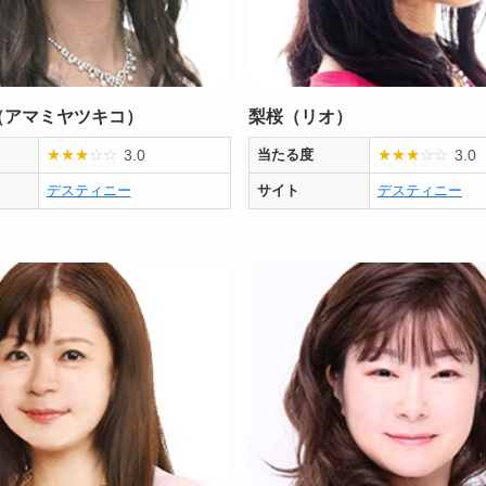
（アマミヤツキコ）
梨桜（リオ）
3.0
3.0
★
★
★
☆
☆
当たる度
★
★
★
☆
☆
デスティニー
サイト
デスティニー