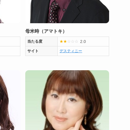
母米時（アマトキ）
2.0
当たる度
★
★
☆
☆
☆
サイト
デスティニー