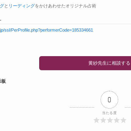
グ
と
リーディング
をかけあわせたオリジナル占術
L
y.jp/ssl/PerProfile.php?performerCode=185334661
黄紗先生に相談する
示板
0
当たる度