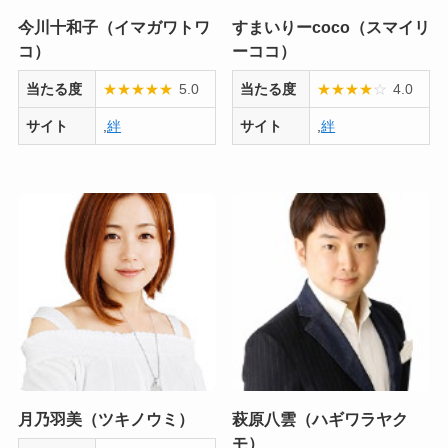
今川十和子（イマガワトワ
すまいりーcoco（スマイリ
コ）
ーココ）
当たる度
★
★
★
★
★
5.0
当たる度
★
★
★
★
☆
4.0
サイト
,
絆
サイト
,
絆
月乃羽美（ツキノウミ）
萩原八雲（ハギワラヤク
モ）