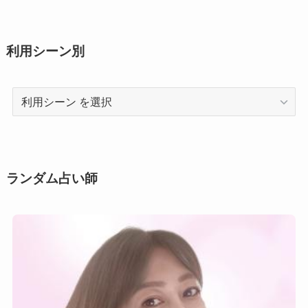
利用シーン別
利
用
シ
ー
ン
ランダム占い師