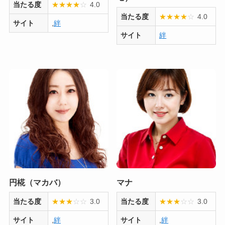
当たる度
★
★
★
★
☆
4.0
当たる度
★
★
★
★
☆
4.0
サイト
,
絆
サイト
絆
円椛（マカバ）
マナ
当たる度
★
★
★
☆
☆
3.0
当たる度
★
★
★
☆
☆
3.0
サイト
,
絆
サイト
,
絆