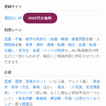
登録サイト
電話占い絆
3000円分無料
利用シーン
恋愛
・
不倫
・
相手の気持ち
・
結婚
・
離婚
・
家庭問題
全般・
人
間関係
全般・
将来
・
適性
・
適職
・
転職
・
独立
・
起業
・
転居
・
引越し
・
吉方位
・
金運
・
ペットの気持ち
…etc.既成概念の枠
などに一切とらわれず、幅広いご相談内容に対応させていた
だきます。
占術
霊感
・
霊聴
・
霊感タロット
（パピュ版、ウェイト版）・
算命
学
・
気学
（
方位
、
家相
、ほか）・
風水
・（
八宅派
、
玄空飛星
派
）・
ダウジング
（探し物、なくし物など探知手法の一つと
して）・
姓名判断
・
数秘術
・
夢診断
・
手相
・
心理カウンセリ
ング
・香り
開運
法