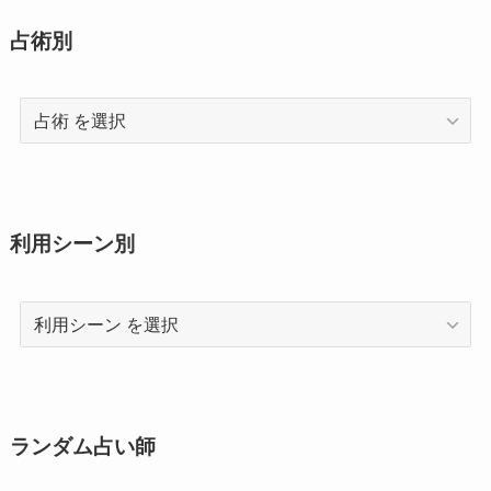
占術別
占
術
利用シーン別
利
用
シ
ー
ン
ランダム占い師