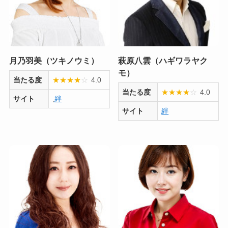
月乃羽美（ツキノウミ）
萩原八雲（ハギワラヤク
モ）
当たる度
★
★
★
★
☆
4.0
当たる度
★
★
★
★
☆
4.0
サイト
,
絆
サイト
絆