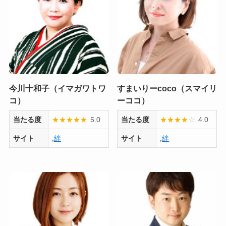
今川十和子（イマガワトワ
すまいりーcoco（スマイリ
コ）
ーココ）
当たる度
★
★
★
★
★
5.0
当たる度
★
★
★
★
☆
4.0
サイト
,
絆
サイト
,
絆