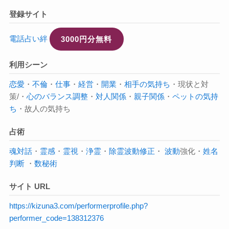
登録サイト
電話占い絆
3000円分無料
利用シーン
恋愛
・
不倫
・
仕事
・
経営
・
開業
・
相手の気持ち
・現状と対
策/・
心のバランス調整
・
対人関係
・
親子関係
・
ペットの気持
ち
・故人の気持ち
占術
魂対話
・
霊感
・
霊視
・
浄霊
・
除霊
波動修正
・
波動
強化・
姓名
判断
・
数秘術
サイト URL
https://kizuna3.com/performerprofile.php?
performer_code=138312376