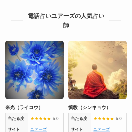
電話占いユアーズの人気占い
師
来光（ライコウ）
慎教（シンキョウ）
当たる度
★
★
★
★
★
5.0
当たる度
★
★
★
★
★
5.0
サイト
ユアーズ
サイト
ユアーズ