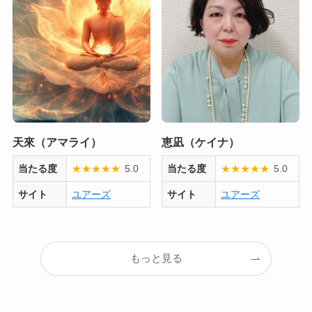
天來（アマライ）
恵凪（ケイナ）
当たる度
★
★
★
★
★
5.0
当たる度
★
★
★
★
★
5.0
サイト
ユアーズ
サイト
ユアーズ
もっと見る