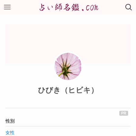
ひびき（ヒビキ）
性別
女性