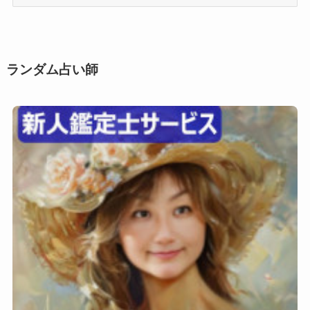
用
シ
ー
ン
ランダム占い師