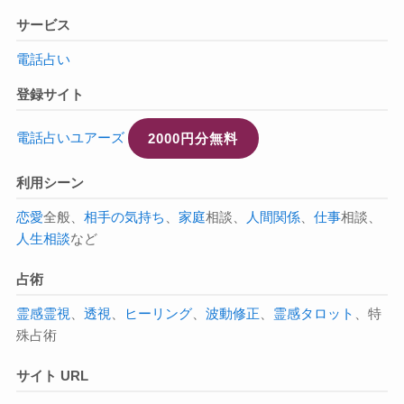
サービス
電話占い
登録サイト
電話占いユアーズ
2000円分無料
利用シーン
恋愛
全般、
相手の気持ち
、
家庭
相談、
人間関係
、
仕事
相談、
人生相談
など
占術
霊感
霊視
、
透視
、
ヒーリング
、
波動修正
、
霊感タロット
、特
殊占術
サイト URL