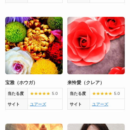
宝雅（ホウガ）
来怜愛（クレア）
当たる度
★
★
★
★
★
5.0
当たる度
★
★
★
★
★
5.0
サイト
ユアーズ
サイト
ユアーズ