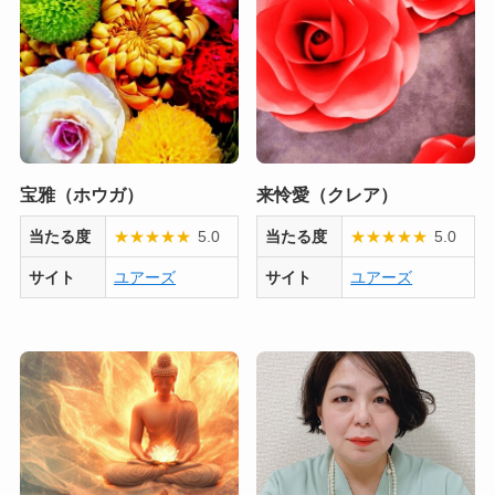
宝雅（ホウガ）
来怜愛（クレア）
当たる度
★
★
★
★
★
5.0
当たる度
★
★
★
★
★
5.0
サイト
ユアーズ
サイト
ユアーズ