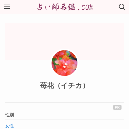
苺花（イチカ）
性別
女性