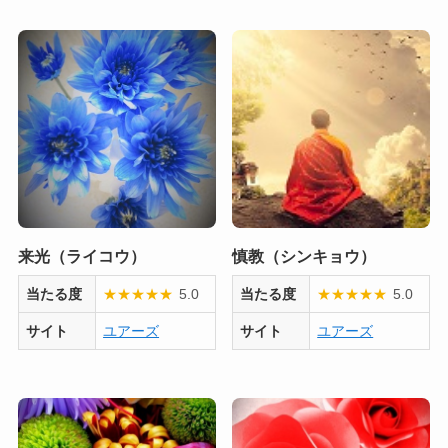
来光（ライコウ）
慎教（シンキョウ）
当たる度
★
★
★
★
★
5.0
当たる度
★
★
★
★
★
5.0
サイト
ユアーズ
サイト
ユアーズ