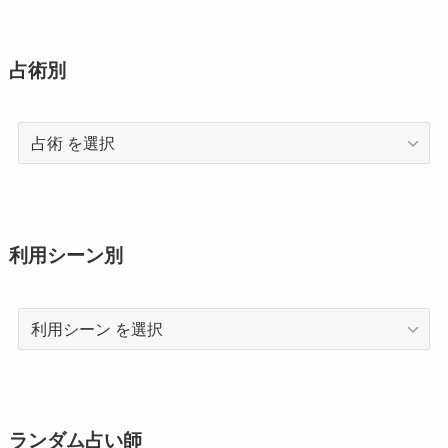
占術別
占
術
利用シーン別
利
用
シ
ー
ン
ランダム占い師