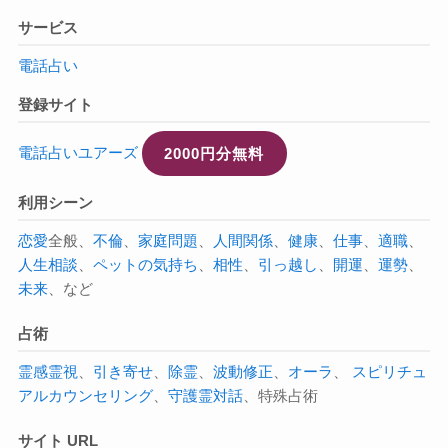
サービス
電話占い
登録サイト
電話占いユアーズ
2000円分無料
利用シーン
恋愛
全般、
不倫
、
家庭問題
、
人間関係
、
健康
、
仕事
、
適職
、
人生相談
、
ペットの気持ち
、
相性
、
引っ越し
、
開運
、
運勢
、
未来
、など
占術
霊感
霊視
、
引き寄せ
、
除霊
、
波動修正
、
オーラ
、
スピリチュ
アル
カウンセリング
、
守護霊対話
、特殊占術
サイト URL