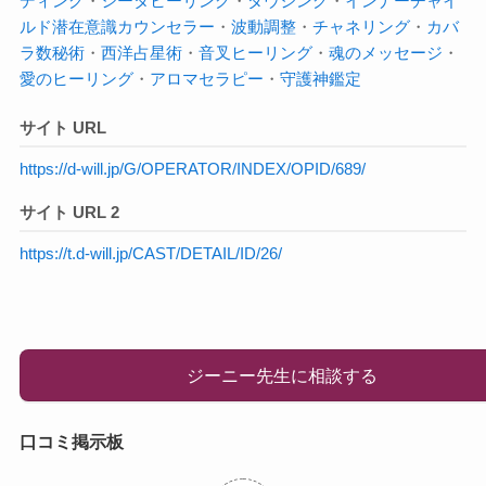
ディング
・
シータヒーリング
・
ダウジング
・
インナーチャイ
ルド
潜在意識
カウンセラー
・
波動調整
・
チャネリング
・
カバ
ラ数秘術
・
西洋占星術
・
音叉ヒーリング
・
魂のメッセージ
・
愛のヒーリング
・
アロマセラピー
・
守護神鑑定
サイト URL
https://d-will.jp/G/OPERATOR/INDEX/OPID/689/
サイト URL 2
https://t.d-will.jp/CAST/DETAIL/ID/26/
ジーニー先生に相談する
口コミ掲示板