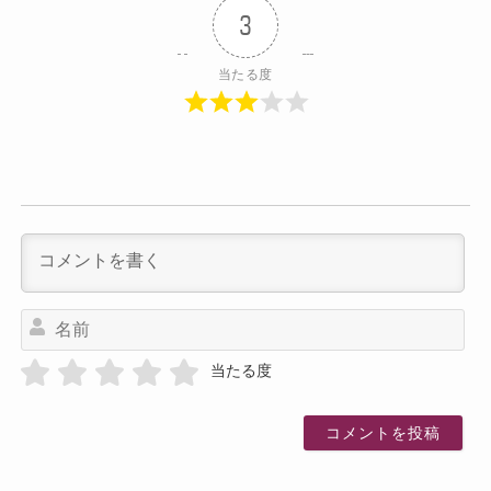
3
当たる度
名
前
当たる度