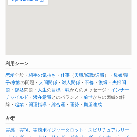
利用シーン
恋愛
全般・
相手の気持ち
・
仕事
（
天職
/
転職
/
適職
）・
母娘
/
親
子
/
家族
の問題・
人間関係
・
対人関係
・
不倫
・
復縁
・
夫婦問
題
・
嫁
姑
問題・
人生
の
目標
・
魂
からのメッセージ・
インナー
チャイルド
・
潜在意識
とのバランス・
前世
からの因縁の解
除・
起業
・
開運指導
・
総合運
・
運勢
・
願望達成
占術
霊感
・
霊視
、
霊感
ボイジャータロット
・
スピリチュアルリー