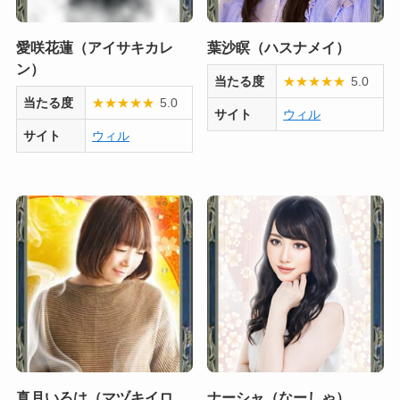
愛咲花蓮（アイサキカレ
葉沙瞑（ハスナメイ）
ン）
当たる度
★
★
★
★
★
5.0
当たる度
★
★
★
★
★
5.0
サイト
ウィル
サイト
ウィル
真月いろは（マヅキイロ
ナーシャ（なーしゃ）