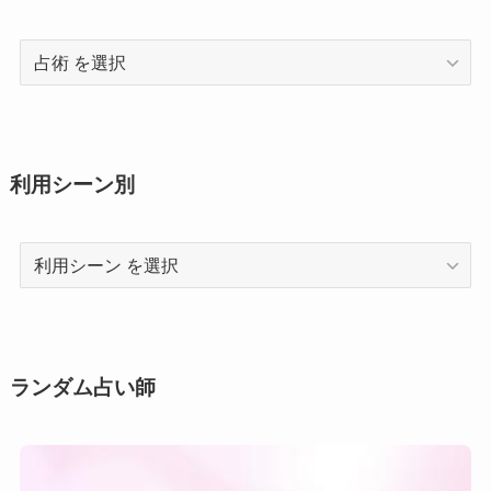
占
術
利用シーン別
利
用
シ
ー
ン
ランダム占い師