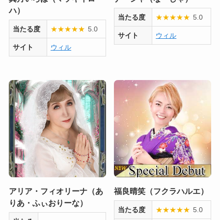
ハ）
当たる度
★
★
★
★
★
5.0
当たる度
★
★
★
★
★
5.0
サイト
ウィル
サイト
ウィル
アリア・フィオリーナ（あ
福良晴笑（フクラハルエ）
りあ・ふぃおりーな）
当たる度
★
★
★
★
★
5.0