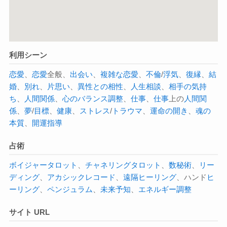
利用シーン
恋愛
、
恋愛
全般、
出会い
、
複雑な恋愛
、
不倫
/
浮気
、
復縁
、
結
婚
、
別れ
、
片思い
、
異性との相性
、
人生相談
、
相手の気持
ち
、
人間関係
、
心のバランス調整
、
仕事
、
仕事
上の
人間関
係
、
夢
/
目標
、
健康
、
ストレス
/
トラウマ
、
運命の開き
、
魂の
本質
、
開運指導
占術
ボイジャータロット
、
チャネリング
タロット
、
数秘術
、
リー
ディング
、
アカシックレコード
、
遠隔ヒーリング
、ハンド
ヒ
ーリング
、
ペンジュラム
、
未来予知
、
エネルギー調整
サイト URL