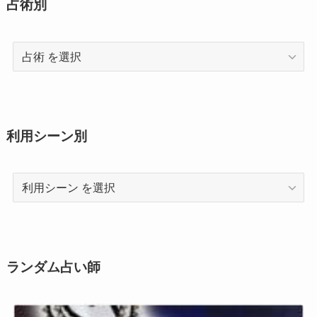
占術別
占
術
利用シーン別
利
用
シ
ー
ン
ランダム占い師