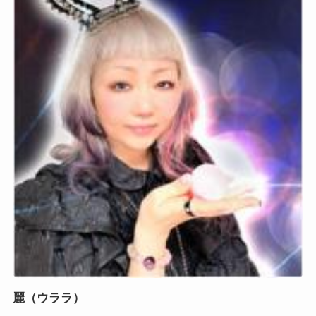
麗（ウララ）