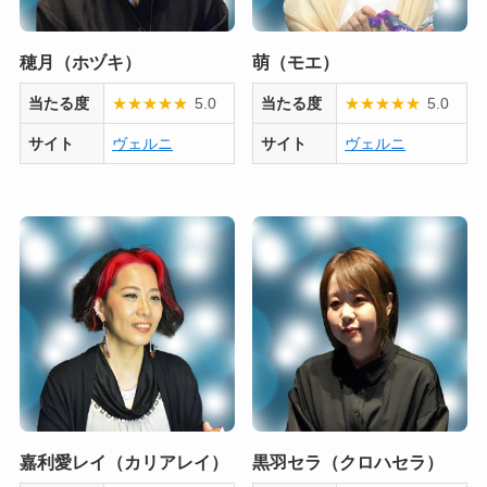
穂月（ホヅキ）
萌（モエ）
当たる度
★
★
★
★
★
5.0
当たる度
★
★
★
★
★
5.0
サイト
ヴェルニ
サイト
ヴェルニ
嘉利愛レイ（カリアレイ）
黒羽セラ（クロハセラ）