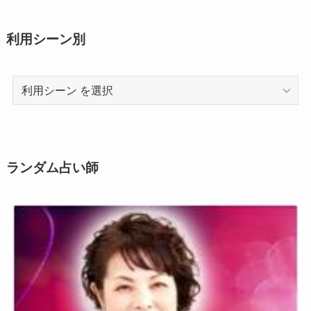
利用シーン別
利
用
シ
ー
ン
ランダム占い師