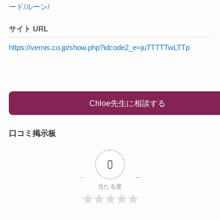
ード
/
ルーン
/
サイト URL
https://vernis.co.jp/show.php?idcode2_e=juTTTTTwLTTp
Chloe先生に相談する
口コミ掲示板
0
当たる度