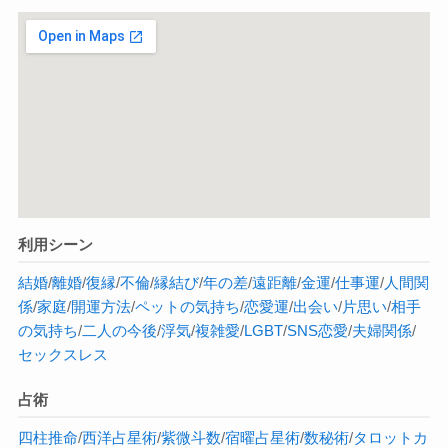
利用シーン
結婚
/
離婚
/
復縁
/
不倫
/
縁結び
/
年の差
/
遠距離
/
金運
/
仕事運
/
人間関
係
/
家庭
/
開運方法
/
ペットの気持ち
/
恋愛運
/
出会い
/
片思い
/
相手
の気持ち
/
二人の今後
/
浮気
/
複雑愛
/
LGBT
/
SNS恋愛
/
夫婦関係
/
セックスレス
占術
四柱推命
/
西洋占星術
/
紫微斗数
/
宿曜占星術
/
数秘術
/
タロットカ