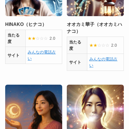
HINAKO（ヒナコ）
オオカミ華子（オオカミハ
ナコ）
当たる
★
★
☆
☆
☆
2.0
度
当たる
★
★
☆
☆
☆
2.0
度
みんなの電話占
サイト
い
みんなの電話占
サイト
い