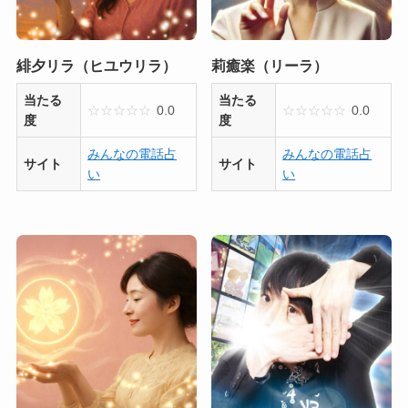
緋夕リラ（ヒユウリラ）
莉癒楽（リーラ）
当たる
当たる
☆
☆
☆
☆
☆
0.0
☆
☆
☆
☆
☆
0.0
度
度
みんなの電話占
みんなの電話占
サイト
サイト
い
い