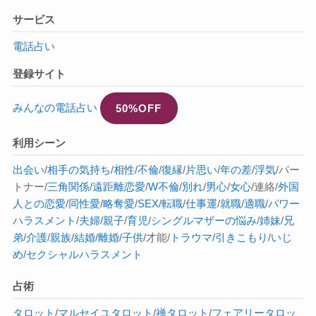
サービス
電話占い
登録サイト
みんなの電話占い
50%OFF
利用シーン
出会い
/
相手の気持ち
/
相性
/
不倫
/
復縁
/
片思い
/
年の差
/
浮気
/パー
トナー/
三角関係
/
遠距離恋愛
/
W不倫
/
別れ
/
男心
/
女心
/連絡/
外国
人との恋愛
/
同性愛
/
略奪愛
/
SEX
/
転職
/
仕事運
/
就職
/
適職
/
パワー
ハラスメント
/
夫婦
/
親子
/
育児
/
シングルマザーの悩み
/
姉妹
/
兄
弟
/
介護
/
親族
/
結婚
/
離婚
/
子供
/才能/
トラウマ
/
引きこもり
/
いじ
め
/
セクシャルハラスメント
占術
タロット
/
マルセイユタロット
/
禅タロット
/
フェアリータロッ