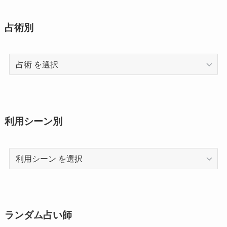
占術別
占
術
利用シーン別
利
用
シ
ー
ン
ランダム占い師