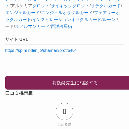
ト
/アルケミア
タロット
/
サイキック
タロット
/
オラクルカード
/
エンジェルカード
/
エンジェルオラクルカード
/
フェアリーオ
ラクルカード
/
インスピレーション
オラクルカード
/
ルーン
カ
ード/
ルノルマンカード
/
西洋占星術
サイト URL
https://sp.minden.jp/shaman/prof/646/
莉癒楽先生に相談する
口コミ掲示板
0
当たる度