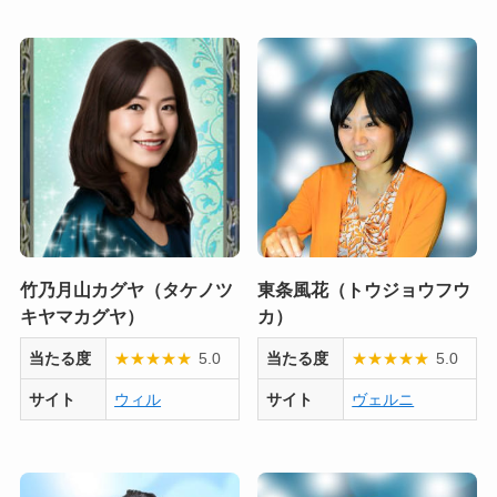
竹乃月山カグヤ（タケノツ
東条風花（トウジョウフウ
キヤマカグヤ）
カ）
当たる度
★
★
★
★
★
5.0
当たる度
★
★
★
★
★
5.0
サイト
ウィル
サイト
ヴェルニ