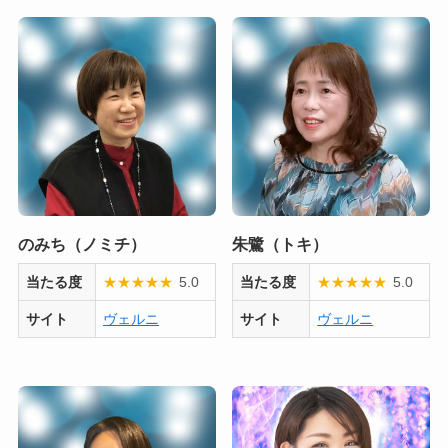
のみち（ノミチ）
朱鷺（トキ）
当たる度
★
★
★
★
★
5.0
当たる度
★
★
★
★
★
5.0
サイト
ヴェルニ
サイト
ヴェルニ