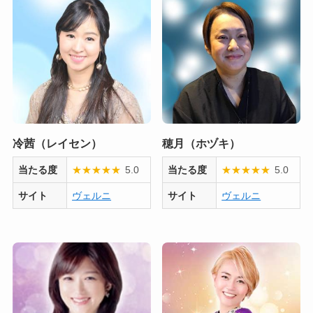
冷茜（レイセン）
穂月（ホヅキ）
当たる度
★
★
★
★
★
5.0
当たる度
★
★
★
★
★
5.0
サイト
ヴェルニ
サイト
ヴェルニ