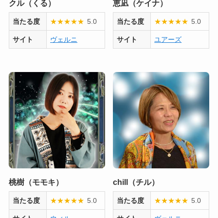
クル（くる）
恵凪（ケイナ）
当たる度
★
★
★
★
★
5.0
当たる度
★
★
★
★
★
5.0
サイト
ヴェルニ
サイト
ユアーズ
桃樹（モモキ）
chill（チル）
当たる度
★
★
★
★
★
5.0
当たる度
★
★
★
★
★
5.0