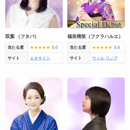
双葉 （フタバ）
福良晴笑（フクラハルエ）
当たる度
★
★
★
★
★
5.0
当たる度
★
★
★
★
★
5.0
サイト
エキサイト
サイト
ウィル
,
リノア