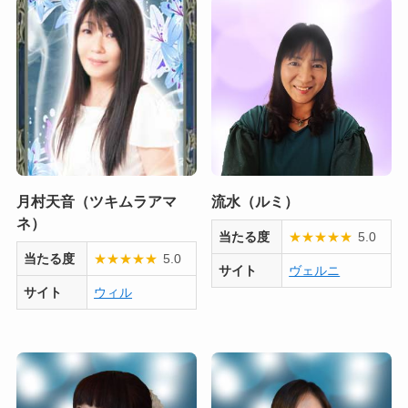
月村天音（ツキムラアマ
流水（ルミ）
ネ）
当たる度
★
★
★
★
★
5.0
当たる度
★
★
★
★
★
5.0
サイト
ヴェルニ
サイト
ウィル