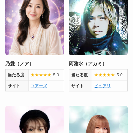
乃愛（ノア）
阿雅水（アガミ）
当たる度
★
★
★
★
★
5.0
当たる度
★
★
★
★
★
5.0
サイト
ユアーズ
サイト
ピュアリ