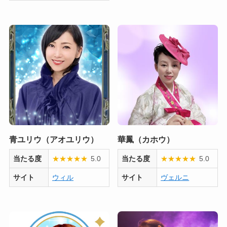
青ユリウ（アオユリウ）
華鳳（カホウ）
当たる度
★
★
★
★
★
5.0
当たる度
★
★
★
★
★
5.0
サイト
ウィル
サイト
ヴェルニ