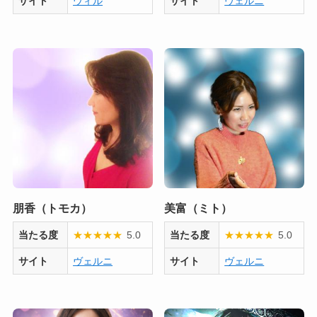
サイト
ウィル
サイト
ヴェルニ
朋香（トモカ）
美富（ミト）
当たる度
★
★
★
★
★
5.0
当たる度
★
★
★
★
★
5.0
サイト
ヴェルニ
サイト
ヴェルニ