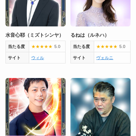
水音心耶（ミズトシンヤ）
るねは（ルネハ）
当たる度
★
★
★
★
★
5.0
当たる度
★
★
★
★
★
5.0
サイト
ウィル
サイト
ヴェルニ