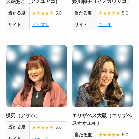
天結あこ（アメユアコ）
姫川莉子（ヒメカワリコ）
当たる度
★
★
★
★
★
5.0
当たる度
★
★
★
★
★
5.0
サイト
ピュアリ
サイト
ウィル
蝶刃（アゲハ）
エリザベス大駅（エリザベ
スオオエキ）
当たる度
★
★
★
★
★
5.0
当たる度
★
★
★
★
★
5.0
サイト
ヴェルニ