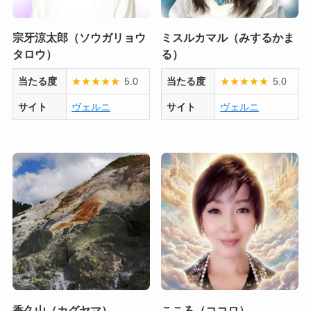
宗牙涼太郎（ソウガリョウ
ミスルカマル（みするかま
タロウ）
る）
当たる度
★
★
★
★
★
5.0
当たる度
★
★
★
★
★
5.0
サイト
ヴェルニ
サイト
ヴェルニ
香久山（カグヤマ）
こころ（ココロ）