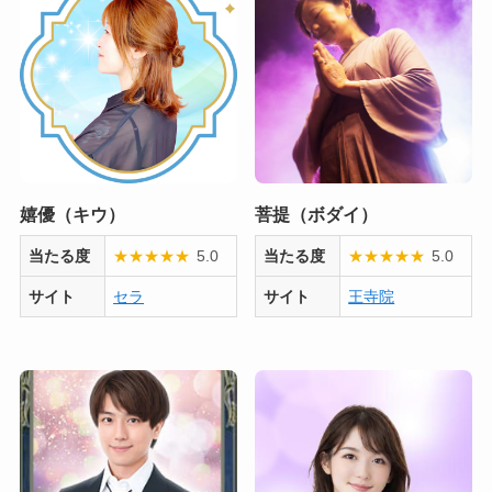
嬉優（キウ）
菩提（ボダイ）
当たる度
★
★
★
★
★
5.0
当たる度
★
★
★
★
★
5.0
サイト
セラ
サイト
王寺院