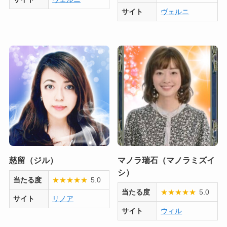
サイト
ヴェルニ
慈留（ジル）
マノラ瑞石（マノラミズイ
シ）
当たる度
★
★
★
★
★
5.0
当たる度
★
★
★
★
★
5.0
サイト
リノア
サイト
ウィル