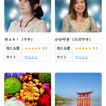
Ｍａｋｉ（マキ）
かがやき（カガヤキ）
当たる度
★
★
★
★
★
5.0
当たる度
★
★
★
★
★
5.0
サイト
ヴェルニ
サイト
ヴェルニ