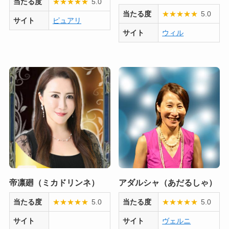
当たる度
★
★
★
★
★
5.0
当たる度
★
★
★
★
★
5.0
サイト
ピュアリ
サイト
ウィル
帝凛廻（ミカドリンネ）
アダルシャ（あだるしゃ）
当たる度
★
★
★
★
★
5.0
当たる度
★
★
★
★
★
5.0
サイト
サイト
ヴェルニ