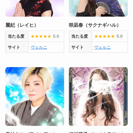
麗妃（レイヒ）
咲凪春（サクナギハル）
当たる度
★
★
★
★
★
5.0
当たる度
★
★
★
★
★
5.0
サイト
ヴェルニ
サイト
ヴェルニ