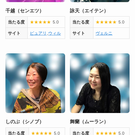
千越（センエツ）
詠天（エイテン）
当たる度
★
★
★
★
★
5.0
当たる度
★
★
★
★
★
5.0
サイト
ピュアリ
,
ウィル
サイト
ヴェルニ
しのぶ（シノブ）
舞蘭（ムーラン）
当たる度
★
★
★
★
★
5.0
当たる度
★
★
★
★
★
5.0