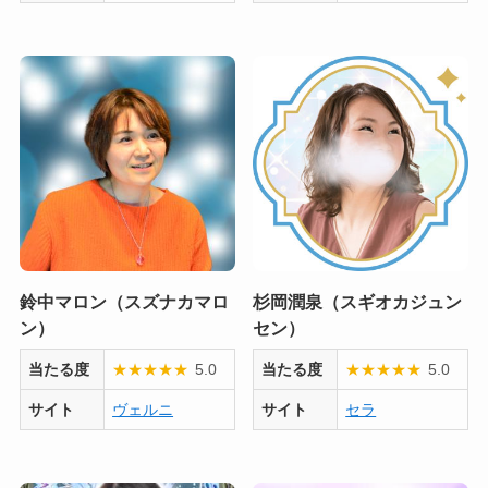
鈴中マロン（スズナカマロ
杉岡潤泉（スギオカジュン
ン）
セン）
当たる度
★
★
★
★
★
5.0
当たる度
★
★
★
★
★
5.0
サイト
ヴェルニ
サイト
セラ