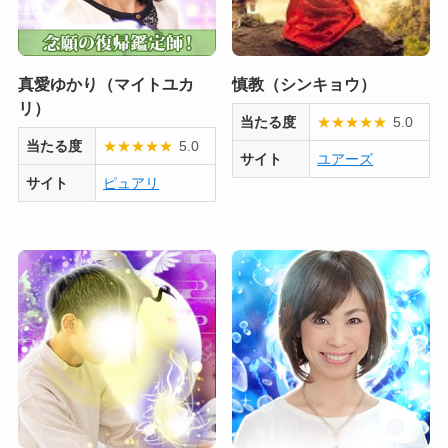
真愛ゆかり（マイトユカ
慎教（シンキョウ）
リ）
当たる度
★
★
★
★
★
5.0
当たる度
★
★
★
★
★
5.0
サイト
ユアーズ
サイト
ピュアリ