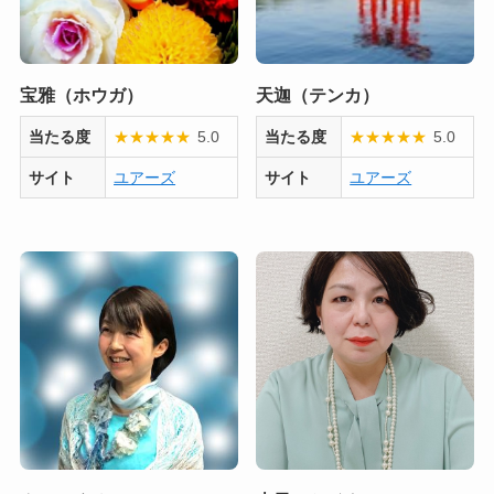
宝雅（ホウガ）
天迦（テンカ）
当たる度
★
★
★
★
★
5.0
当たる度
★
★
★
★
★
5.0
サイト
ユアーズ
サイト
ユアーズ