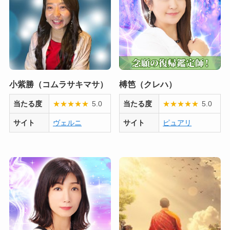
小紫勝（コムラサキマサ）
榑笆（クレハ）
当たる度
★
★
★
★
★
5.0
当たる度
★
★
★
★
★
5.0
サイト
ヴェルニ
サイト
ピュアリ