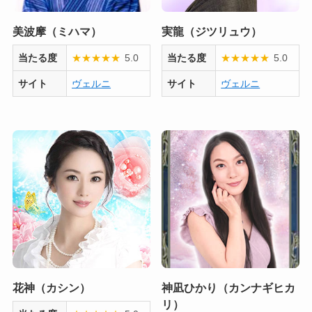
美波摩（ミハマ）
実龍（ジツリュウ）
当たる度
★
★
★
★
★
5.0
当たる度
★
★
★
★
★
5.0
サイト
ヴェルニ
サイト
ヴェルニ
花神（カシン）
神凪ひかり（カンナギヒカ
リ）