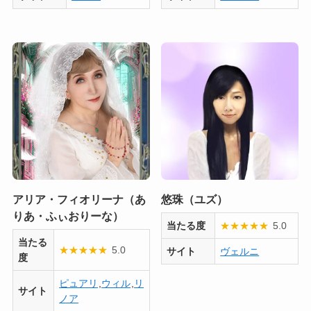
アリア・フィオリーナ（あ
悠珠（ユズ）
りあ・ふぃおりーな）
当たる度
★
★
★
★
★
5.0
当たる
★
★
★
★
★
5.0
サイト
ヴェルニ
度
ピュアリ
,
ウィル
,
リ
サイト
ノア