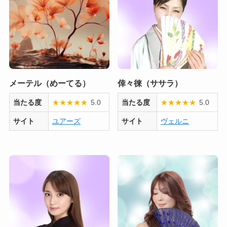
メーテル（めーてる）
倖々徠（ササラ）
当たる度
★
★
★
★
★
5.0
当たる度
★
★
★
★
★
5.0
サイト
ユアーズ
サイト
ヴェルニ