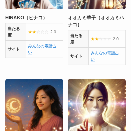
HINAKO（ヒナコ）
オオカミ華子（オオカミハ
ナコ）
当たる
★
★
☆
☆
☆
2.0
度
当たる
★
★
☆
☆
☆
2.0
度
みんなの電話占
サイト
い
みんなの電話占
サイト
い