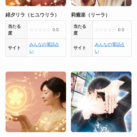
緋夕リラ（ヒユウリラ）
莉癒楽（リーラ）
当たる
当たる
☆
☆
☆
☆
☆
0.0
☆
☆
☆
☆
☆
0.0
度
度
みんなの電話占
みんなの電話占
サイト
サイト
い
い