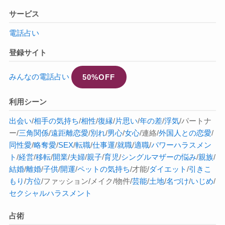
サービス
電話占い
登録サイト
みんなの電話占い
50%OFF
利用シーン
出会い
/
相手の気持ち
/
相性
/
復縁
/
片思い
/
年の差
/
浮気
/パートナ
ー/
三角関係
/
遠距離恋愛
/
別れ
/
男心
/
女心
/連絡/
外国人との恋愛
/
同性愛
/
略奪愛
/
SEX
/
転職
/
仕事運
/
就職
/
適職
/
パワーハラスメン
ト
/
経営
/
移転
/
開業
/
夫婦
/
親子
/
育児
/
シングルマザーの悩み
/
親族
/
結婚
/
離婚
/
子供
/
開運
/
ペットの気持ち
/才能/
ダイエット
/
引きこ
もり
/
方位
/ファッション/メイク/物件/
芸能
/
土地
/
名づけ
/
いじめ
/
セクシャルハラスメント
占術