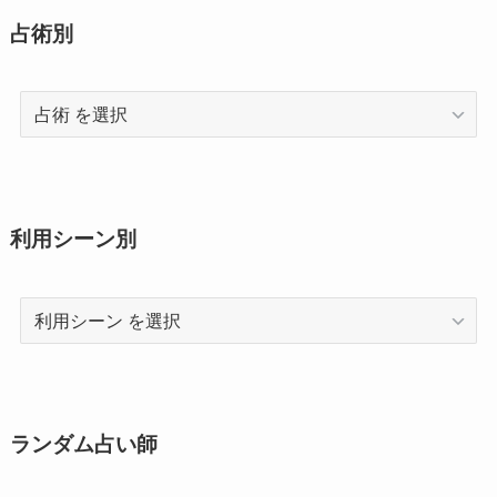
占術別
占
術
利用シーン別
利
用
シ
ー
ン
ランダム占い師