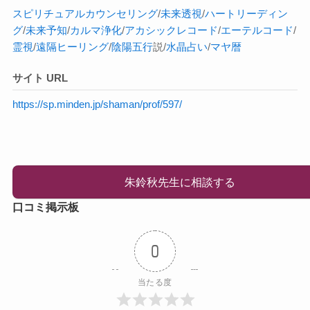
スピリチュアル
カウンセリング
/
未来透視
/
ハートリーディン
グ
/
未来予知
/
カルマ
浄化
/
アカシックレコード
/
エーテルコード
/
霊視
/
遠隔ヒーリング
/
陰陽五行
説/
水晶占い
/
マヤ暦
サイト URL
https://sp.minden.jp/shaman/prof/597/
朱鈴秋先生に相談する
口コミ掲示板
0
当たる度