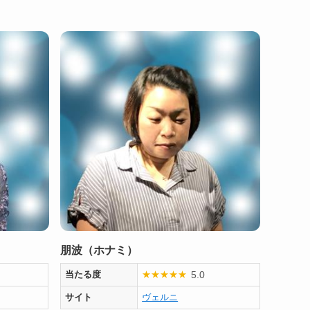
朋波（ホナミ）
5.0
当たる度
★
★
★
★
★
サイト
ヴェルニ