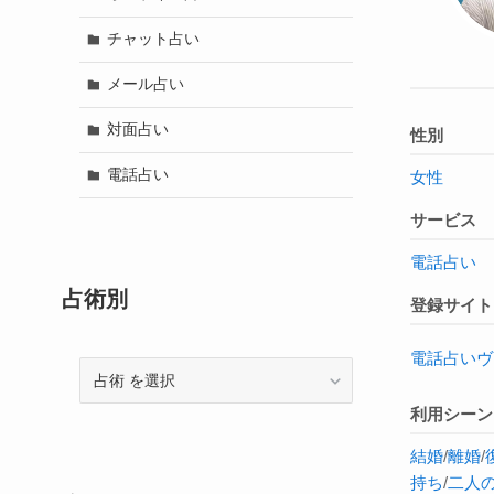
チャット占い
メール占い
対面占い
性別
電話占い
女性
サービス
電話占い
占術別
登録サイト
電話占いヴ
占
術
利用シーン
結婚
/
離婚
/
持ち
/
二人