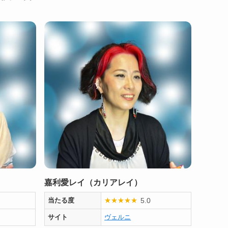
嘉利愛レイ（カリアレイ）
5.0
当たる度
★
★
★
★
★
サイト
ヴェルニ