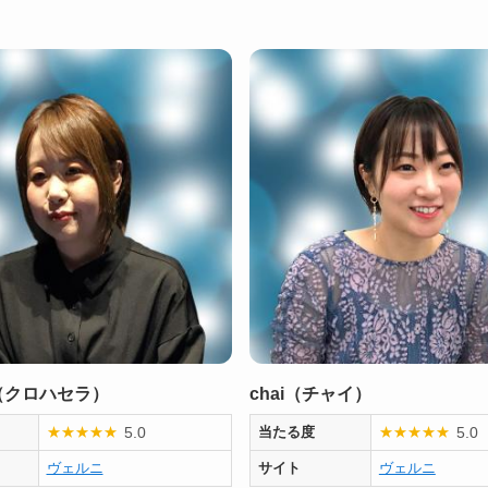
（クロハセラ）
chai（チャイ）
5.0
5.0
★
★
★
★
★
当たる度
★
★
★
★
★
ヴェルニ
サイト
ヴェルニ