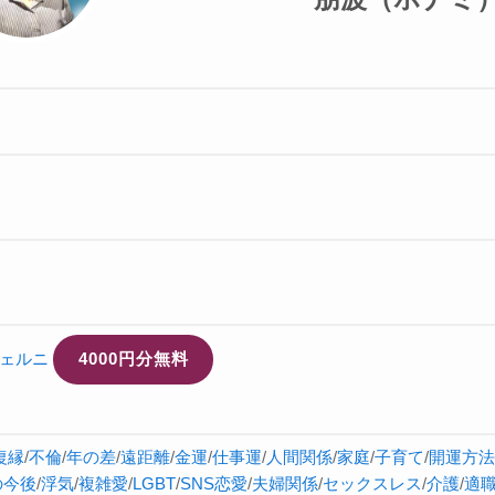
ェルニ
4000円分無料
復縁
/
不倫
/
年の差
/
遠距離
/
金運
/
仕事運
/
人間関係
/
家庭
/
子育て
/
開運方法
の今後
/
浮気
/
複雑愛
/
LGBT
/
SNS恋愛
/
夫婦関係
/
セックスレス
/
介護
/
適