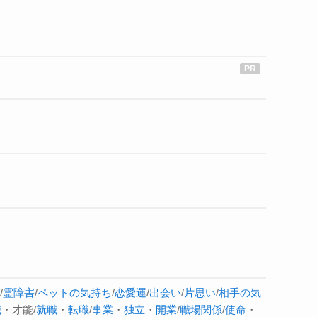
/
霊障害
/
ペットの気持ち
/
恋愛運
/
出会い
/
片思い
/
相手の気
職
・才能/
就職
・
転職
/
事業
・
独立
・
開業
/
職場関係
/
使命
・