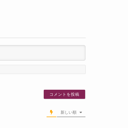
名
前
新しい順