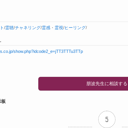
ト
/
霊聴
/
チャネリング
/
霊感
・
霊視
/
ヒーリング
/
L
rnis.co.jp/show.php?idcode2_e=jTT3TTTu3TTp
朋波先生に相談する
示板
5