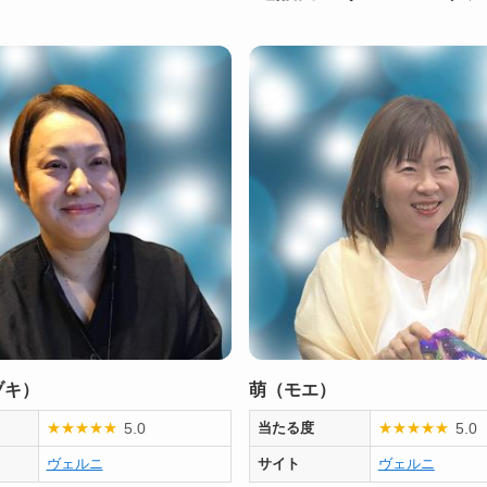
ヅキ）
萌（モエ）
5.0
5.0
★
★
★
★
★
当たる度
★
★
★
★
★
ヴェルニ
サイト
ヴェルニ