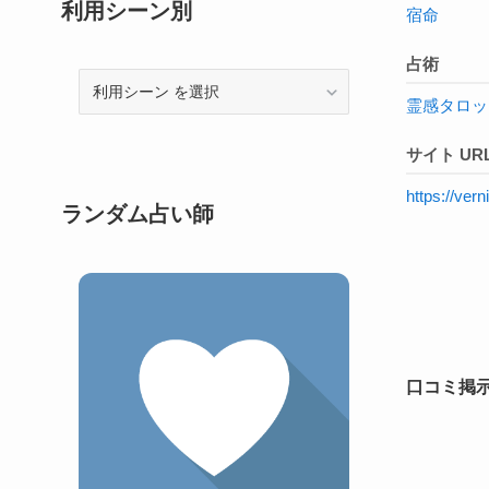
利用シーン別
宿命
占術
利
霊感タロッ
用
シ
サイト UR
ー
ン
https://ve
ランダム占い師
口コミ掲