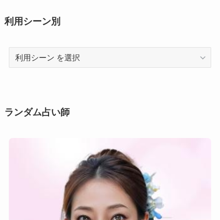
利用シーン別
利
用
シ
ー
ン
ランダム占い師