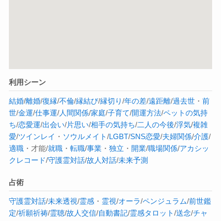
利用シーン
結婚
/
離婚
/
復縁
/
不倫
/
縁結び
/
縁切り
/
年の差
/
遠距離
/
過去世
・
前
世
/
金運
/
仕事運
/
人間関係
/
家庭
/
子育て
/
開運方法
/
ペットの気持
ち
/
恋愛運
/
出会い
/
片思い
/
相手の気持ち
/
二人の今後
/
浮気
/
複雑
愛
/
ツインレイ
・
ソウルメイト
/
LGBT
/
SNS恋愛
/
夫婦関係
/
介護
/
適職
・才能/
就職
・
転職
/
事業
・
独立
・
開業
/
職場関係
/
アカシッ
クレコード
/
守護霊対話
/
故人対話
/
未来予測
占術
守護霊対話
/
未来透視
/
霊感
・
霊視
/
オーラ
/
ペンジュラム
/
前世鑑
定
/
祈願祈祷
/
霊聴
/
故人交信
/
自動書記
/
霊感タロット
/
送念
/
チャ