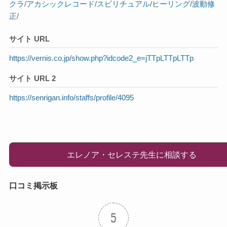
クラ
/
アカシックレコード
/
スピリチュアル
/
ヒーリング
/
波動修
正
/
サイト URL
https://vernis.co.jp/show.php?idcode2_e=jTTpLTTpLTTp
サイト URL 2
https://senrigan.info/staffs/profile/4095
エレノア・セレステ先生に相談する
口コミ掲示板
5