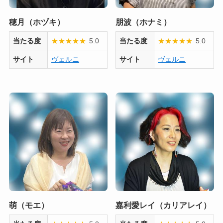
穂月（ホヅキ）
朋波（ホナミ）
当たる度
★
★
★
★
★
5.0
当たる度
★
★
★
★
★
5.0
サイト
ヴェルニ
サイト
ヴェルニ
萌（モエ）
嘉利愛レイ（カリアレイ）