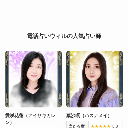
電話占いウィルの人気占い師
愛咲花蓮（アイサキカレ
葉沙瞑（ハスナメイ）
ン）
当たる度
★
★
★
★
★
5.0