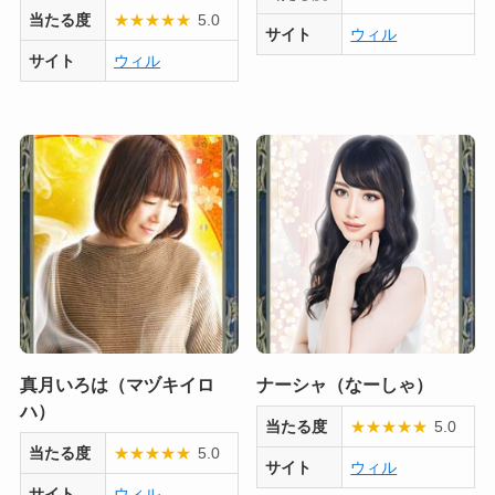
当たる度
★
★
★
★
★
5.0
サイト
ウィル
サイト
ウィル
真月いろは（マヅキイロ
ナーシャ（なーしゃ）
ハ）
当たる度
★
★
★
★
★
5.0
当たる度
★
★
★
★
★
5.0
サイト
ウィル
サイト
ウィル