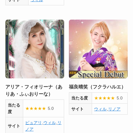
アリア・フィオリーナ（あ
福良晴笑（フクラハルエ）
りあ・ふぃおりーな）
当たる度
★
★
★
★
★
5.0
当たる
★
★
★
★
★
5.0
サイト
ウィル
,
リノア
度
ピュアリ
,
ウィル
,
リ
サイト
ノア