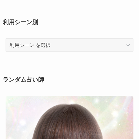
利用シーン別
利
用
シ
ー
ン
ランダム占い師