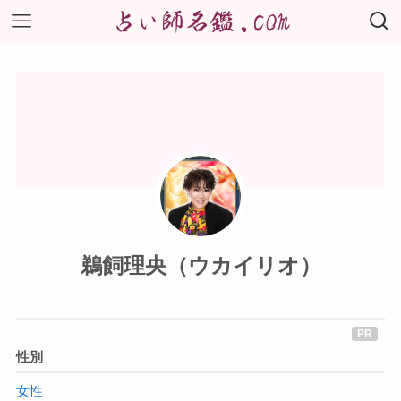
鵜飼理央（ウカイリオ）
性別
女性