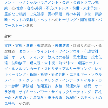
メント
・
セクシャルハラスメント
・
金運
・
金銭トラブル
/
相
続
・心/
健康
・
容姿
/
外見
・
不安
/
ストレス
・
前世
・
未来予知
・
霊的なご相談
・
ご先祖様
・
愛の問題
・
魂の本質
・
来世
・
夢診
断
・
ペットの気持ち
・
ペット
への
ヒーリング
・
開運指導
・
パ
ワーストーン
選択
占術
霊感
・
霊視
・
透視
・
魂
響感応・
未来透映
・絆織りの調べ・命
暦推道・
タロット
・
ツインレイ
・
ツインソウル
・
守護霊対
話
・
オーラ
リーディング
・
故人との会話
・
思念受信
・
想念伝
達
・
波動修正
・
過去視
・
未来視
・
前世
/
来世
・
遠隔ヒーリン
グ
・
ルノルマンカード
・
スピリチュアルリーディング
・
レイ
キヒーリング
・
祈願
・
祈祷
・
姓名判断
・
エネルギー
・
ソウル
メイト
・
チャクラ
・
チャネリング
・
インナーチャイルド
・
カ
ラー診断
・
夢診断
・
陰陽五行
・
家相
・
開運気学
・
断易
・
オー
ラ診断
・
サイキックパワー
・
サイキック
リーディング
・
四柱
推命
・
占星術
・
九星気学
・
東洋占術
・
数秘術
・
気学
ペットの
気持ち
・その他