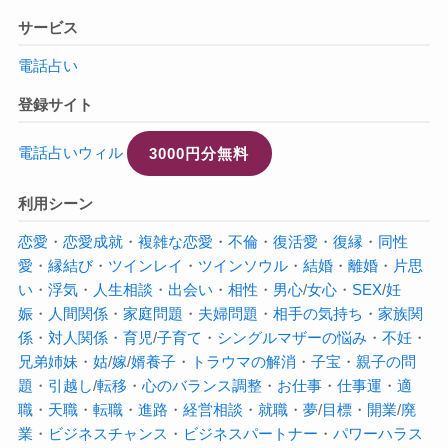
サービス
電話占い
登録サイト
電話占いウィル
3000円分無料
利用シーン
恋愛
・
恋愛成就
・
複雑な恋愛
・
不倫
・
復活愛
・
復縁
・
同性
愛
・
縁結び
・
ツインレイ
・
ツインソウル
・
結婚
・
離婚
・
片思
い
・
浮気
・
人生相談
・
出会い
・
相性
・
男心
/
女心
・
SEX
/
妊
娠
・
人間関係
・
家庭問題
・
夫婦問題
・
相手の気持ち
・
家族関
係
・
対人関係
・
育児
/
子育て
・
シングルマザーの悩み
・
不妊
・
兄弟姉妹
・
姑
/
嫁
/
婿養子
・
トラウマの解消
・
子宝
・
親子の問
題
・
引越し
/
転移
・
心のバランス調整
・
お仕事
・
仕事運
・
適
職
・
天職
・
転職
・
進路
・
経営相談
・
就職
・
夢
/
目標
・
開業
/
廃
業
・
ビジネスチャンス
・
ビジネスパートナー
・
パワーハラス