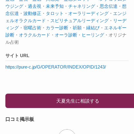
ウジング
・
過去視
・
未来予知
・
チャネリング
・
思念伝達
・
想
念伝達
・
波動修正
・
タロット
・
オーラ
リーディング
・
エンジ
ェルオラクルカード
・
スピリチュアルリーディング
・
リーデ
ィング
・
宿曜占術
・
カラー診断
・
祈願
・
縁結び
・
エネルギー
診断
・
オラクルカード
・
オーラ診断
・
ヒーリング
・オリジナ
ル占術
サイト URL
https://pure-c.jp/G/OPERATOR/INDEX/OPID/1243/
天夏先生に相談する
口コミ掲示板