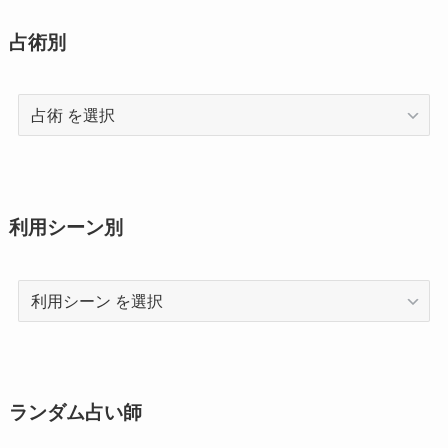
占術別
占
術
利用シーン別
利
用
シ
ー
ン
ランダム占い師