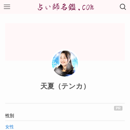
天夏（テンカ）
性別
女性