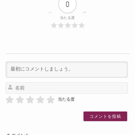
0
当たる度
名
前
当たる度