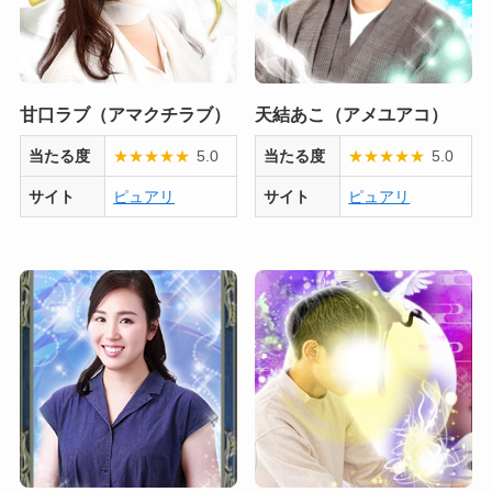
甘口ラブ（アマクチラブ）
天結あこ（アメユアコ）
当たる度
★
★
★
★
★
5.0
当たる度
★
★
★
★
★
5.0
サイト
ピュアリ
サイト
ピュアリ