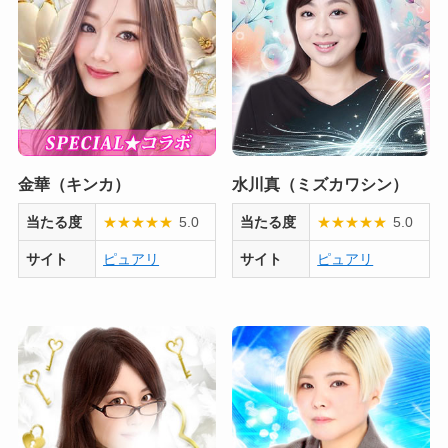
金華（キンカ）
水川真（ミズカワシン）
当たる度
★
★
★
★
★
5.0
当たる度
★
★
★
★
★
5.0
サイト
ピュアリ
サイト
ピュアリ