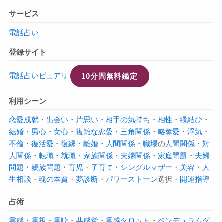
サービス
電話占い
登録サイト
電話占いピュアリ
10分間無料鑑定
利用シーン
恋愛成就
・
出会い
・
片思い
・
相手の気持ち
・
相性
・
縁結び
・
結婚
・
男心
・
女心
・
複雑な恋愛
・
三角関係
・
略奪愛
・
浮気
・
不倫
・
復活愛
・
復縁
・
離婚
・
人間関係
・
職場
の
人間関係
・
対
人関係
・
転職
・
就職
・
家族関係
・
夫婦関係
・
家庭問題
・
夫婦
問題
・
親族問題
・
育児
・
子育て
・
シングルマザー
・
美容
・
人
生相談
・
魂の本質
・
夢診断
・
パワーストーン
選択・
開運指導
占術
霊感
・
霊視
・
霊聴
・
共感覚
・
霊感タロット
・
ペンデュラムダ