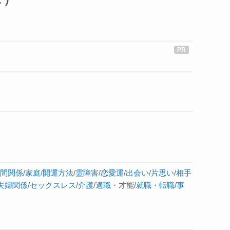
間関係
/
家庭
/
開運方法
/
霊障害
/
恋愛運
/
出会い
/
片思い
/
相手
夫婦関係
/
セックスレス
/
介護
/
適職
・才能/
就職
・
転職
/
事