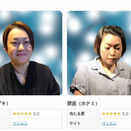
ヅキ）
朋波（ホナミ）
5.0
5.0
★
★
★
★
★
当たる度
★
★
★
★
★
ヴェルニ
サイト
ヴェルニ