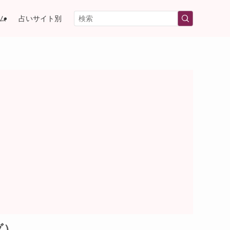
ム
占いサイト別
ダ）