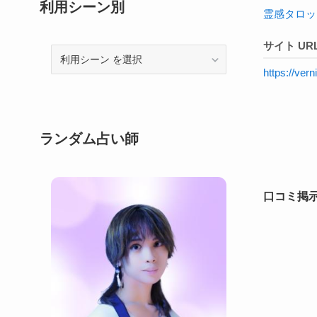
利用シーン別
霊感タロッ
サイト UR
利
用
https://ve
シ
ー
ン
ランダム占い師
口コミ掲