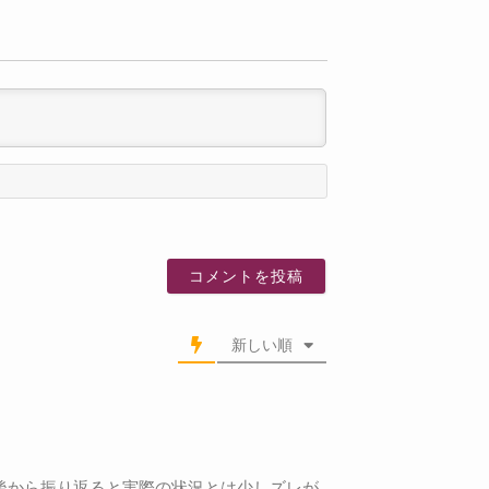
名
前
新しい順
後から振り返ると実際の状況とは少しズレが