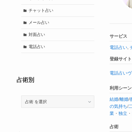
チャット占い
メール占い
対面占い
サービス
電話占い
電話占い
,
登録サイト
電話占いヴ
占術別
利用シーン
結婚
/
離婚
/
占
の気持ち
/
術
業
・
独立
・
占術