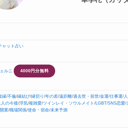
チャット占い
ェルニ
4000円分無料
復縁
/
不倫
/
縁結び
/
縁切り
/
年の差
/
遠距離
/
過去世
・
前世
/
金運
/
仕事運
/
人
二人の今後
/
浮気
/
複雑愛
/
ツインレイ
・
ソウルメイト
/
LGBT
/
SNS恋愛
/
開業
/
職場関係
/
使命
・
宿命
/
未来予測