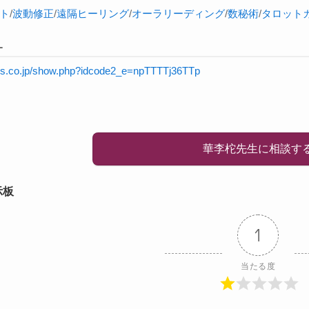
ト
/
波動修正
/
遠隔ヒーリング
/
オーラ
リーディング
/
数秘術
/
タロット
L
rnis.co.jp/show.php?idcode2_e=npTTTTj36TTp
華李柁先生に相談す
示板
1
当たる度