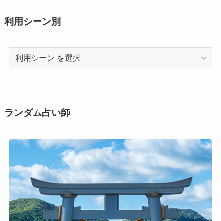
利用シーン別
利
用
シ
ー
ン
ランダム占い師