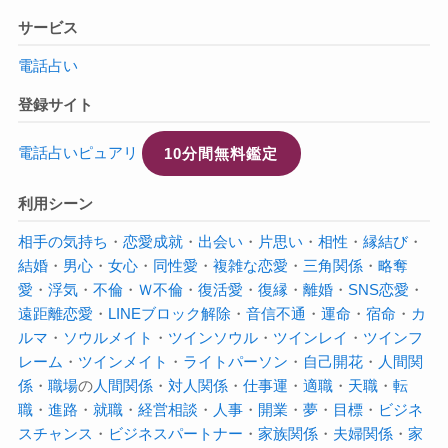
サービス
電話占い
登録サイト
電話占いピュアリ
10分間無料鑑定
利用シーン
相手の気持ち
・
恋愛成就
・
出会い
・
片思い
・
相性
・
縁結び
・
結婚
・
男心
・
女心
・
同性愛
・
複雑な恋愛
・
三角関係
・
略奪
愛
・
浮気
・
不倫
・
Ｗ不倫
・
復活愛
・
復縁
・
離婚
・
SNS恋愛
・
遠距離恋愛
・
LINEブロック解除
・
音信不通
・
運命
・
宿命
・
カ
ルマ
・
ソウルメイト
・
ツインソウル
・
ツインレイ
・
ツインフ
レーム
・
ツインメイト
・
ライトパーソン
・
自己開花
・
人間関
係
・
職場
の
人間関係
・
対人関係
・
仕事運
・
適職
・
天職
・
転
職
・
進路
・
就職
・
経営相談
・
人事
・
開業
・
夢
・
目標
・
ビジネ
スチャンス
・
ビジネスパートナー
・
家族関係
・
夫婦関係
・
家