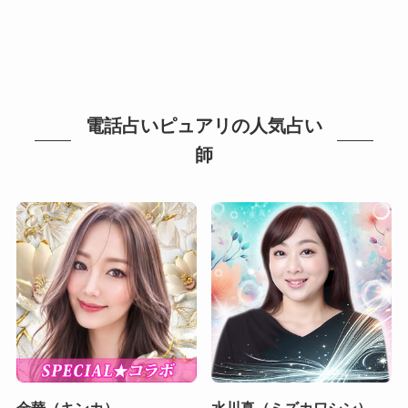
電話占いピュアリの人気占い
師
金華（キンカ）
水川真（ミズカワシン）