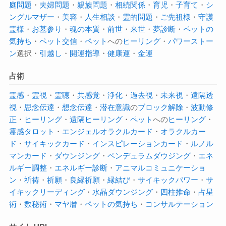
庭問題
・
夫婦問題
・
親族問題
・
相続関係
・
育児
・
子育て
・
シ
ングルマザー
・
美容
・
人生相談
・
霊的問題
・
ご先祖様
・
守護
霊様
・
お墓参り
・
魂の本質
・
前世
・
来世
・
夢診断
・
ペットの
気持ち
・
ペット交信
・
ペット
への
ヒーリング
・
パワーストー
ン
選択・
引越し
・
開運指導
・
健康運
・
金運
占術
霊感
・
霊視
・
霊聴
・
共感覚
・
浄化
・
過去視
・
未来視
・
遠隔透
視
・
思念伝達
・
想念伝達
・
潜在意識
の
ブロック解除
・
波動修
正
・
ヒーリング
・
遠隔ヒーリング
・
ペット
への
ヒーリング
・
霊感タロット
・
エンジェルオラクルカード
・
オラクルカー
ド
・
サイキックカード
・
インスピレーションカード
・
ルノル
マンカード
・
ダウンジング
・
ペンデュラムダウジング
・
エネ
ルギー調整
・
エネルギー診断
・
アニマルコミュニケーショ
ン
・
祈祷
・
祈願
・
良縁祈願
・
縁結び
・
サイキックパワー
・
サ
イキック
リーディング
・
水晶ダウンジング
・
四柱推命
・
占星
術
・
数秘術
・
マヤ暦
・
ペットの気持ち
・
コンサルテーション