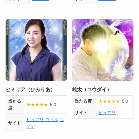
ヒミリア（ひみりあ）
雄太（ユウダイ）
当たる
当たる度
★
★
★
★
★
5.0
★
★
★
★
★
5.0
度
サイト
ピュアリ
ピュアリ
,
ウィル
,
リ
サイト
ノア