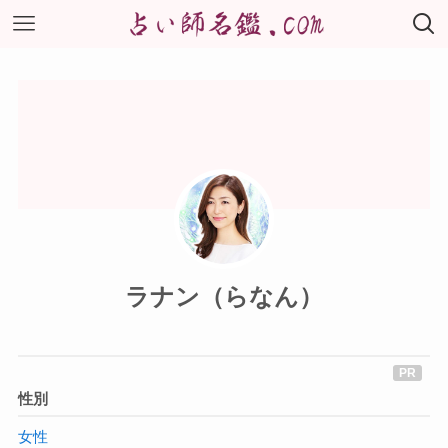
ラナン（らなん）
性別
女性