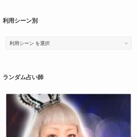
利用シーン別
利
用
シ
ー
ン
ランダム占い師