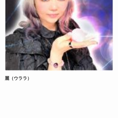
麗（ウララ）