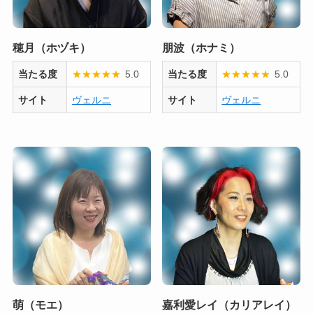
穂月（ホヅキ）
朋波（ホナミ）
当たる度
★
★
★
★
★
5.0
当たる度
★
★
★
★
★
5.0
サイト
ヴェルニ
サイト
ヴェルニ
萌（モエ）
嘉利愛レイ（カリアレイ）