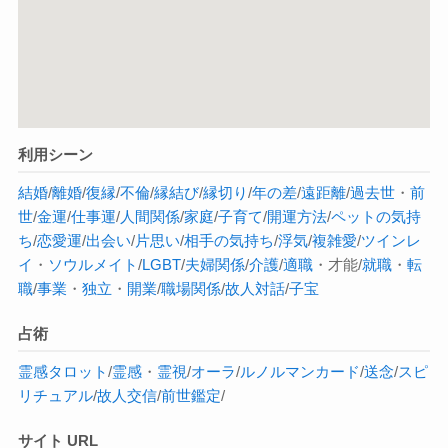
利用シーン
結婚
/
離婚
/
復縁
/
不倫
/
縁結び
/
縁切り
/
年の差
/
遠距離
/
過去世
・
前
世
/
金運
/
仕事運
/
人間関係
/
家庭
/
子育て
/
開運方法
/
ペットの気持
ち
/
恋愛運
/
出会い
/
片思い
/
相手の気持ち
/
浮気
/
複雑愛
/
ツインレ
イ
・
ソウルメイト
/
LGBT
/
夫婦関係
/
介護
/
適職
・才能/
就職
・
転
職
/
事業
・
独立
・
開業
/
職場関係
/
故人対話
/
子宝
占術
霊感タロット
/
霊感
・
霊視
/
オーラ
/
ルノルマンカード
/
送念
/
スピ
リチュアル
/
故人交信
/
前世鑑定
/
サイト URL