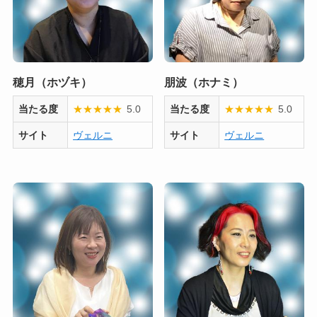
穂月（ホヅキ）
朋波（ホナミ）
当たる度
★
★
★
★
★
5.0
当たる度
★
★
★
★
★
5.0
サイト
ヴェルニ
サイト
ヴェルニ