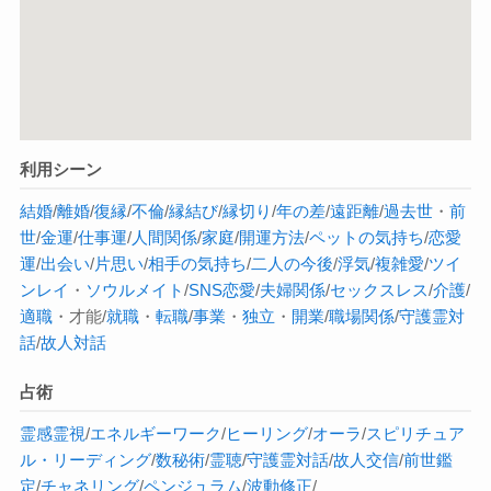
利用シーン
結婚
/
離婚
/
復縁
/
不倫
/
縁結び
/
縁切り
/
年の差
/
遠距離
/
過去世
・
前
世
/
金運
/
仕事運
/
人間関係
/
家庭
/
開運方法
/
ペットの気持ち
/
恋愛
運
/
出会い
/
片思い
/
相手の気持ち
/
二人の今後
/
浮気
/
複雑愛
/
ツイ
ンレイ
・
ソウルメイト
/
SNS恋愛
/
夫婦関係
/
セックスレス
/
介護
/
適職
・才能/
就職
・
転職
/
事業
・
独立
・
開業
/
職場関係
/
守護霊対
話
/
故人対話
占術
霊感
霊視
/
エネルギーワーク
/
ヒーリング
/
オーラ
/
スピリチュア
ル・リーディング
/
数秘術
/
霊聴
/
守護霊対話
/
故人交信
/
前世鑑
定
/
チャネリング
/
ペンジュラム
/
波動修正
/