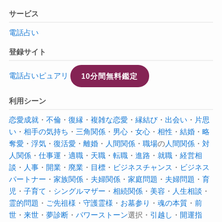
サービス
電話占い
登録サイト
電話占いピュアリ
10分間無料鑑定
利用シーン
恋愛成就
・
不倫
・
復縁
・
複雑な恋愛
・
縁結び
・
出会い
・
片思
い
・
相手の気持ち
・
三角関係
・
男心
・
女心
・
相性
・
結婚
・
略
奪愛
・
浮気
・
復活愛
・
離婚
・
人間関係
・
職場
の
人間関係
・
対
人関係
・
仕事運
・
適職
・
天職
・
転職
・
進路
・
就職
・
経営相
談
・
人事
・
開業
・
廃業
・
目標
・
ビジネスチャンス
・
ビジネス
パートナー
・
家族関係
・
夫婦関係
・
家庭問題
・
夫婦問題
・
育
児
・
子育て
・
シングルマザー
・
相続関係
・
美容
・
人生相談
・
霊的問題
・
ご先祖様
・
守護霊様
・
お墓参り
・
魂の本質
・
前
世
・
来世
・
夢診断
・
パワーストーン
選択・
引越し
・
開運指