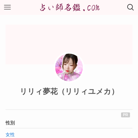
リリィ夢花（リリィユメカ）
性別
女性