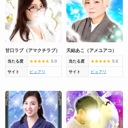
甘口ラブ（アマクチラブ）
天結あこ（アメユアコ）
当たる度
★
★
★
★
★
5.0
当たる度
★
★
★
★
★
5.0
サイト
ピュアリ
サイト
ピュアリ