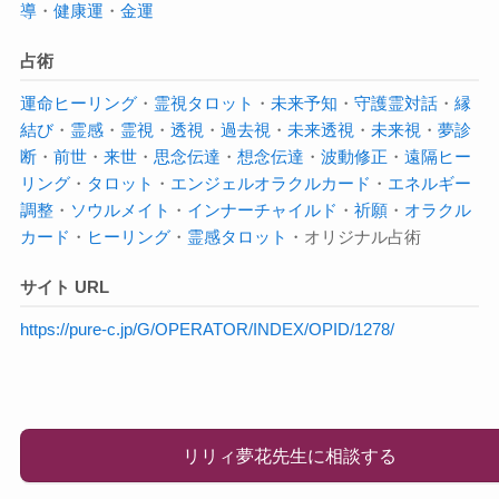
導
・
健康運
・
金運
占術
運命
ヒーリング
・
霊視
タロット
・
未来予知
・
守護霊対話
・
縁
結び
・
霊感
・
霊視
・
透視
・
過去視
・
未来透視
・
未来視
・
夢診
断
・
前世
・
来世
・
思念伝達
・
想念伝達
・
波動修正
・
遠隔ヒー
リング
・
タロット
・
エンジェルオラクルカード
・
エネルギー
調整
・
ソウルメイト
・
インナーチャイルド
・
祈願
・
オラクル
カード
・
ヒーリング
・
霊感タロット
・オリジナル占術
サイト URL
https://pure-c.jp/G/OPERATOR/INDEX/OPID/1278/
リリィ夢花先生に相談する