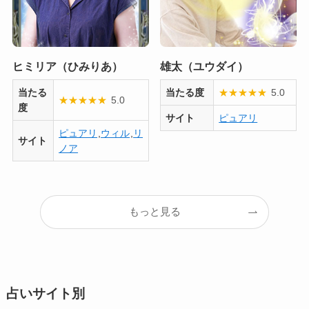
ヒミリア（ひみりあ）
雄太（ユウダイ）
当たる
当たる度
★
★
★
★
★
5.0
★
★
★
★
★
5.0
度
サイト
ピュアリ
ピュアリ
,
ウィル
,
リ
サイト
ノア
もっと見る
占いサイト別