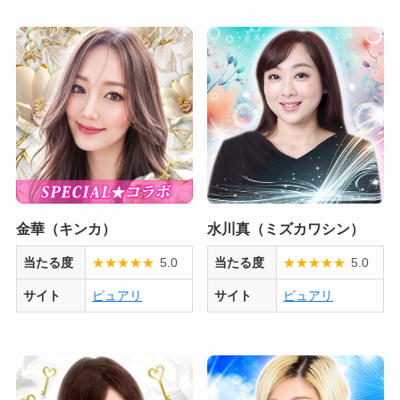
金華（キンカ）
水川真（ミズカワシン）
当たる度
★
★
★
★
★
5.0
当たる度
★
★
★
★
★
5.0
サイト
ピュアリ
サイト
ピュアリ