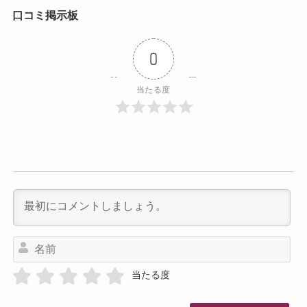
口コミ掲示板
0
当たる度
名
前
当たる度