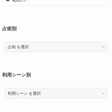
占術別
占
術
利用シーン別
利
用
シ