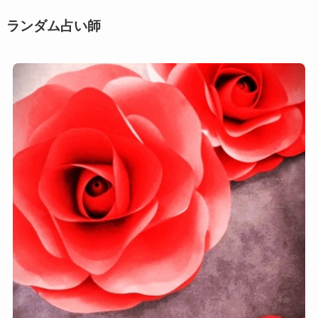
ー
ン
ランダム占い師