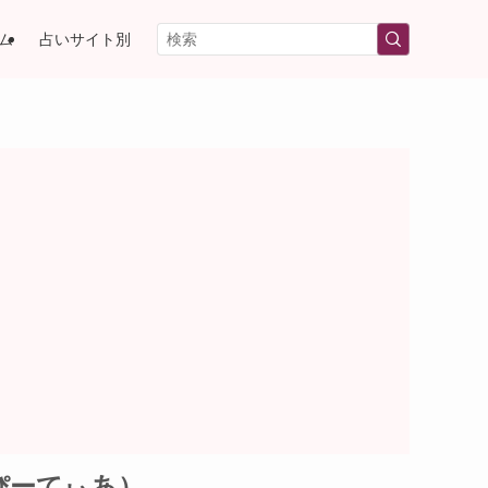
ム
占いサイト別
ぴーてぃあ）