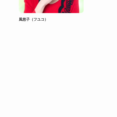
風悠子（フユコ）