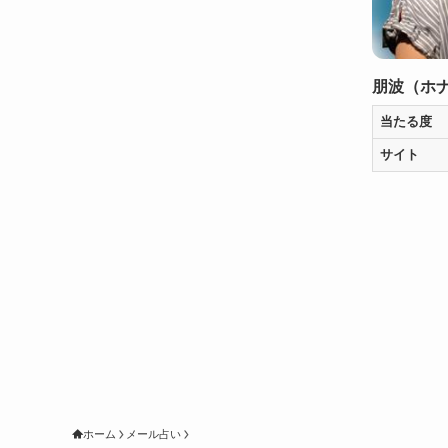
朋波（ホ
当たる度
サイト
ホーム
メール占い