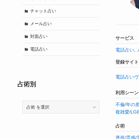
チャット占い
メール占い
対面占い
サービス
電話占い
電話占い
,
登録サイト
電話占いヴ
占術別
利用シーン
不倫
/
年の
占
複雑愛
/
LG
術
占術
透視
/
霊感
/