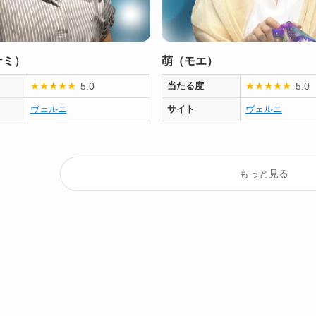
ナミ）
萌（モエ）
5.0
5.0
★
★
★
★
★
当たる度
★
★
★
★
★
ヴェルニ
サイト
ヴェルニ
もっと見る