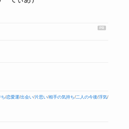
持ち
/
恋愛運
/
出会い
/
片思い
/
相手の気持ち
/
二人の今後
/
浮気
/