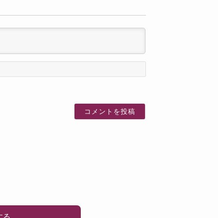
名
前
する