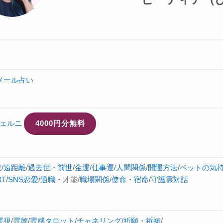
メール占い
ェルニ
4000円分無料
差
/
遠距離
/
過去世
・
前世
/
金運
/
仕事運
/
人間関係
/
開運方法
/
ペットの気
BT
/
SNS恋愛
/
適職
・才能/
職場関係
/
使命
・
宿命
/
守護霊対話
霊視
/
霊聴
/
霊感タロット
/
チャネリング
/
祈願
・
祈祷
/