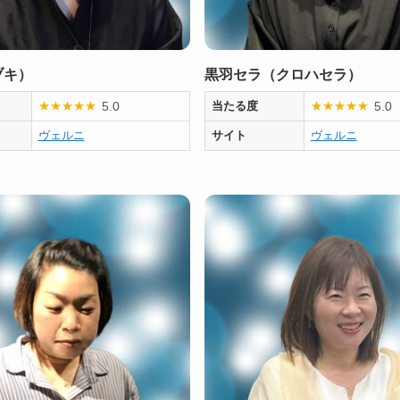
ヅキ）
黒羽セラ（クロハセラ）
5.0
5.0
★
★
★
★
★
当たる度
★
★
★
★
★
ヴェルニ
サイト
ヴェルニ