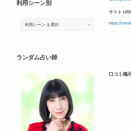
利用シーン別
サイト UR
利
https://ve
用
シ
ー
ン
ランダム占い師
口コミ掲