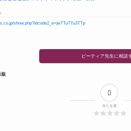
L
rnis.co.jp/show.php?idcode2_e=jwTTuTTu3TTp
ピーティア先生に相談
示板
0
当たる度