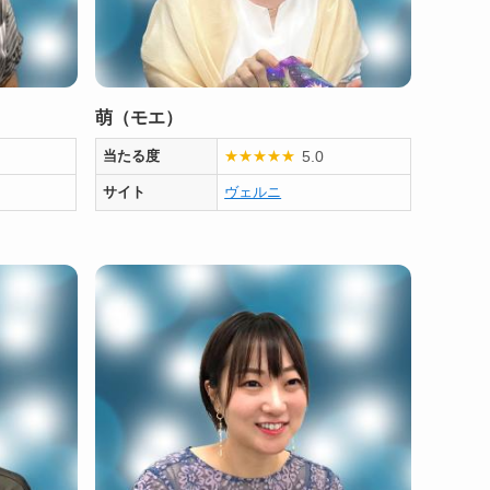
萌（モエ）
5.0
当たる度
★
★
★
★
★
サイト
ヴェルニ