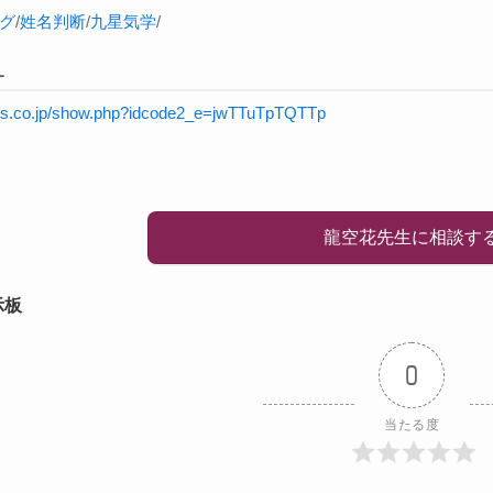
グ
/
姓名判断
/
九星気学
/
L
rnis.co.jp/show.php?idcode2_e=jwTTuTpTQTTp
龍空花先生に相談す
示板
0
当たる度