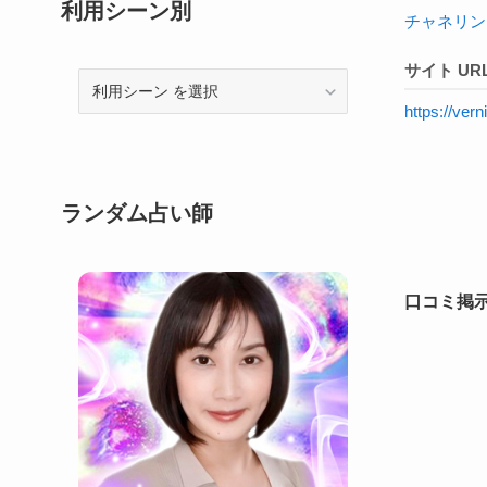
利用シーン別
チャネリン
サイト UR
利
用
https://ve
シ
ー
ン
ランダム占い師
口コミ掲