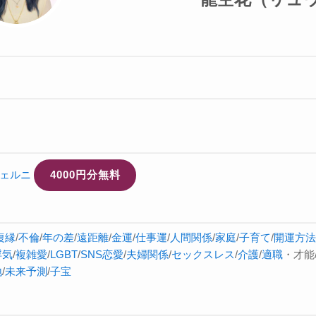
ェルニ
4000円分無料
復縁
/
不倫
/
年の差
/
遠距離
/
金運
/
仕事運
/
人間関係
/
家庭
/
子育て
/
開運方法
浮気
/
複雑愛
/
LGBT
/
SNS恋愛
/
夫婦関係
/
セックスレス
/
介護
/
適職
・才能
地
/
未来予測
/
子宝