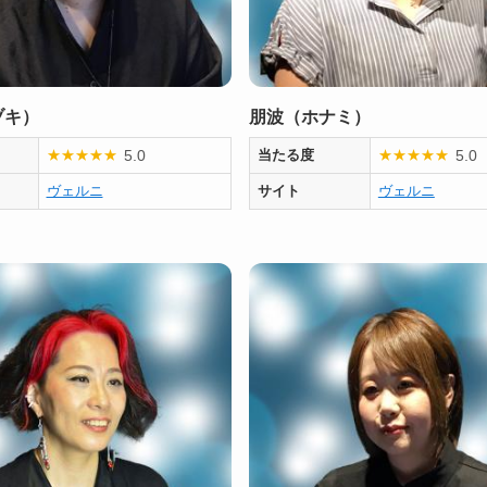
ヅキ）
朋波（ホナミ）
5.0
5.0
★
★
★
★
★
当たる度
★
★
★
★
★
ヴェルニ
サイト
ヴェルニ