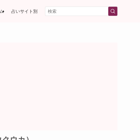
ム
占いサイト別
ウクウカ）