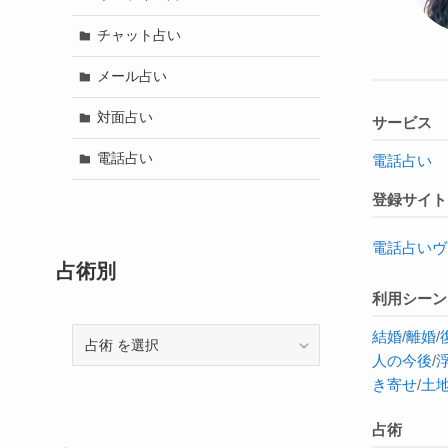
チャット占い
メール占い
対面占い
サービス
電話占い
電話占い
登録サイト
電話占いヴ
占術別
利用シーン
結婚
/
離婚
/
占
人の今後
/
術
き寄せ
/
土
占術