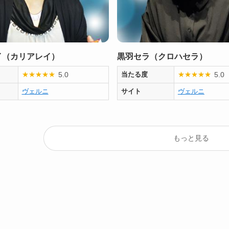
イ（カリアレイ）
黒羽セラ（クロハセラ）
5.0
5.0
★
★
★
★
★
当たる度
★
★
★
★
★
ヴェルニ
サイト
ヴェルニ
もっと見る