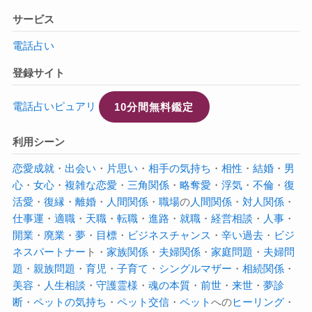
サービス
電話占い
登録サイト
電話占いピュアリ
10分間無料鑑定
利用シーン
恋愛成就
・
出会い
・
片思い
・
相手の気持ち
・
相性
・
結婚
・
男
心
・
女心
・
複雑な恋愛
・
三角関係
・
略奪愛
・
浮気
・
不倫
・
復
活愛
・
復縁
・
離婚
・
人間関係
・
職場
の
人間関係
・
対人関係
・
仕事運
・
適職
・
天職
・
転職
・
進路
・
就職
・
経営相談
・
人事
・
開業
・
廃業
・
夢
・
目標
・
ビジネスチャンス
・
辛い過去
・
ビジ
ネスパートナー
ト・
家族関係
・
夫婦関係
・
家庭問題
・
夫婦問
題
・
親族問題
・
育児
・
子育て
・
シングルマザー
・
相続関係
・
美容
・
人生相談
・
守護霊様
・
魂の本質
・
前世
・
来世
・
夢診
断
・
ペットの気持ち
・
ペット交信
・
ペット
への
ヒーリング
・