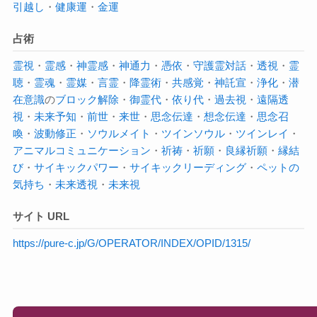
引越し
・
健康運
・
金運
占術
霊視
・
霊感
・
神霊感
・
神通力
・
憑依
・
守護霊対話
・
透視
・
霊
聴
・
霊魂
・
霊媒
・
言霊
・
降霊術
・
共感覚
・
神託宣
・
浄化
・
潜
在意識
の
ブロック解除
・
御霊代
・
依り代
・
過去視
・
遠隔透
視
・
未来予知
・
前世
・
来世
・
思念伝達
・
想念伝達
・
思念召
喚
・
波動修正
・
ソウルメイト
・
ツインソウル
・
ツインレイ
・
アニマルコミュニケーション
・
祈祷
・
祈願
・
良縁祈願
・
縁結
び
・
サイキックパワー
・
サイキック
リーディング
・
ペットの
気持ち
・
未来透視
・
未来視
サイト URL
https://pure-c.jp/G/OPERATOR/INDEX/OPID/1315/