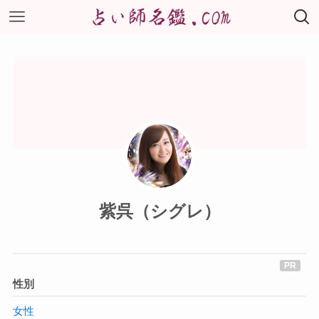
紫呉（シグレ）
性別
女性