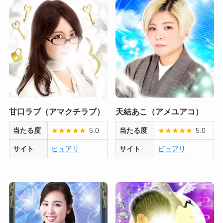
甘口ラブ（アマクチラブ）
天結あこ（アメユアコ）
当たる度
★
★
★
★
★
5.0
当たる度
★
★
★
★
★
5.0
サイト
ピュアリ
サイト
ピュアリ