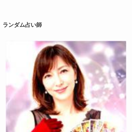
シ
ー
ン
ランダム占い師