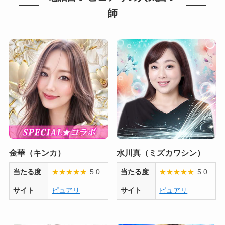
師
金華（キンカ）
水川真（ミズカワシン）
当たる度
★
★
★
★
★
5.0
当たる度
★
★
★
★
★
5.0
サイト
ピュアリ
サイト
ピュアリ