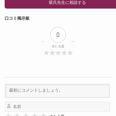
紫呉先生に相談する
口コミ掲示板
0
当たる度
名
前