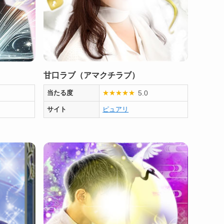
甘口ラブ（アマクチラブ）
5.0
当たる度
★
★
★
★
★
サイト
ピュアリ