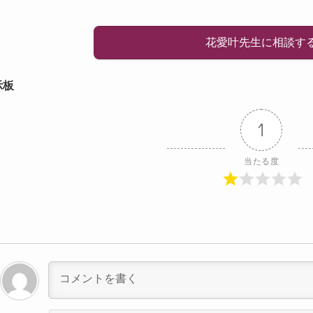
花愛叶先生に相談す
示板
1
当たる度