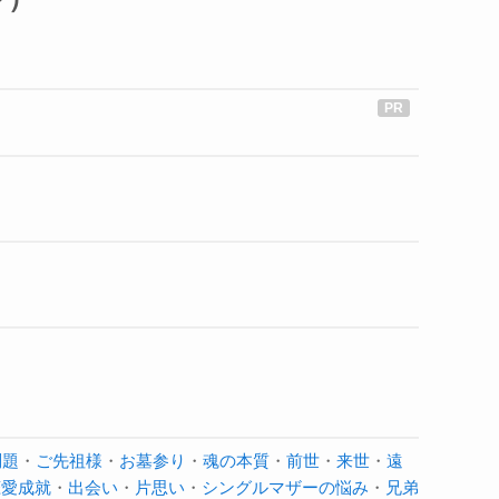
問題
・
ご先祖様
・
お墓参り
・
魂の本質
・
前世
・
来世
・
遠
恋愛成就
・
出会い
・
片思い
・
シングルマザーの悩み
・
兄弟