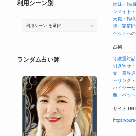
利用シーン別
姉妹
・
姑
/
ンメイト
・
天職
・
転職
利
係
・
家庭問
用
ペット
への
シ
ー
占術
ン
守護霊対話
ランダム占い師
引き寄せ
・
覚
・
霊界通
ーリング
・
ハイヤーセ
断
・
ペット
サイト UR
https://pu