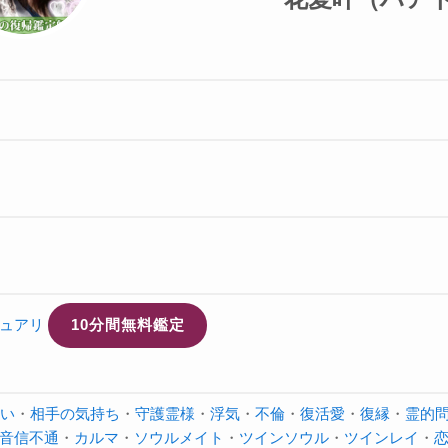
ュアリ
10分間無料鑑定
会い
・
相手の気持ち
・
守護霊様
・
浮気
・
不倫
・
復活愛
・
復縁
・
霊的
音信不通
・
カルマ
・
ソウルメイト
・
ツインソウル
・
ツインレイ
・