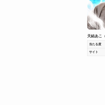
天結あこ
当たる度
サイト