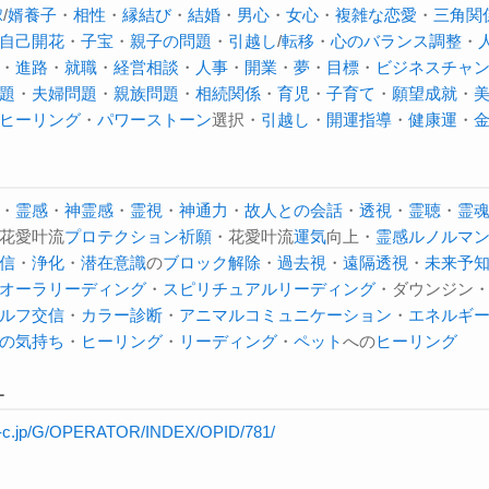
嫁
/
婿養子
・
相性
・
縁結び
・
結婚
・
男心
・
女心
・
複雑な恋愛
・
三角関
自己開花
・
子宝
・
親子の問題
・
引越し
/
転移
・
心のバランス調整
・
・
進路
・
就職
・
経営相談
・
人事
・
開業
・
夢
・
目標
・
ビジネスチャ
題
・
夫婦問題
・
親族問題
・
相続関係
・
育児
・
子育て
・
願望成就
・
ヒーリング
・
パワーストーン
選択・
引越し
・
開運指導
・
健康運
・
・
霊感
・
神霊感
・
霊視
・
神通力
・
故人との会話
・
透視
・
霊聴
・
霊
花愛叶流
プロテクション
祈願
・花愛叶流
運気
向上・
霊感ルノルマ
信
・
浄化
・
潜在意識
の
ブロック解除
・
過去視
・
遠隔透視
・
未来予
オーラ
リーディング
・
スピリチュアルリーディング
・ダウンジン
ルフ交信
・
カラー診断
・
アニマルコミュニケーション
・
エネルギ
の気持ち
・
ヒーリング
・
リーディング
・
ペット
への
ヒーリング
L
re-c.jp/G/OPERATOR/INDEX/OPID/781/