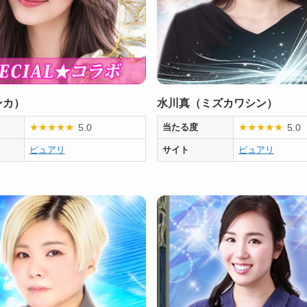
ンカ）
水川真（ミズカワシン）
5.0
5.0
★
★
★
★
★
当たる度
★
★
★
★
★
ピュアリ
サイト
ピュアリ