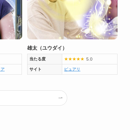
雄太（ユウダイ）
5.0
当たる度
★
★
★
★
★
ノア
サイト
ピュアリ