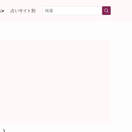
ム
占いサイト別
ト）