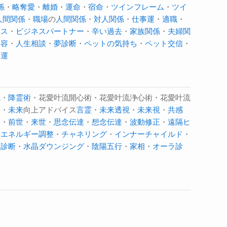
係
・
略奪愛
・
離婚
・
運命
・
宿命
・
ツインフレーム
・
ツイ
人間関係
・
職場
の
人間関係
・
対人関係
・
仕事運
・
適職
・
ンス
・
ビジネスパートナー
・
辛い過去
・
家族関係
・
夫婦関
美容
・
人生相談
・
夢診断
・
ペットの気持ち
・
ペット交信
・
金運
魂
・
降霊術
・花愛叶流開心術・花愛叶流浄心術・花愛叶流
ン
・
未来
向上アドバイス
言霊
・
未来透視
・
未来視
・
共感
知
・
前世
・
来世
・
思念伝達
・
想念伝達
・
波動修正
・
遠隔ヒ
・
エネルギー調整
・
チャネリング
・
インナーチャイルド
・
ー診断
・
水晶ダウンジング
・
陰陽五行
・
家相
・
オーラ診