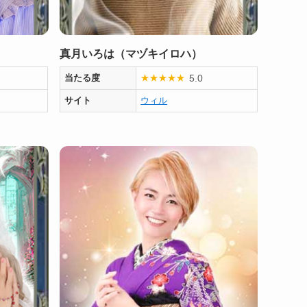
真月いろは（マヅキイロハ）
5.0
当たる度
★
★
★
★
★
サイト
ウィル