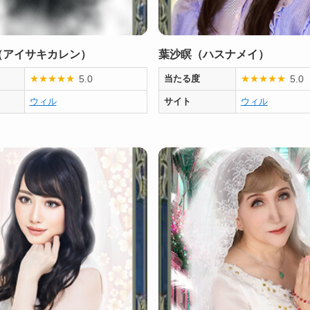
（アイサキカレン）
葉沙瞑（ハスナメイ）
5.0
5.0
★
★
★
★
★
当たる度
★
★
★
★
★
ウィル
サイト
ウィル