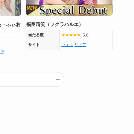
あ・ふぃお
福良晴笑（フクラハルエ）
5.0
当たる度
★
★
★
★
★
サイト
ウィル
,
リノア
ノア