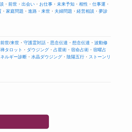
談
・
前世
・
出会い
・
お仕事
・
未来予知
・
相性
・
仕事運
・
質
・
家庭問題
・
進路
・
来世
・
夫婦問題
・
経営相談
・
夢診
・
前世
/
来世
・
守護霊対話
・
思念伝達
・
想念伝達
・
波動修
・
禅タロット
・
ダウジング
・
占星術
・
宿命占術
・
宿曜占
エネルギー診断
・
水晶ダウジング
・
陰陽五行
・
ストーンリ