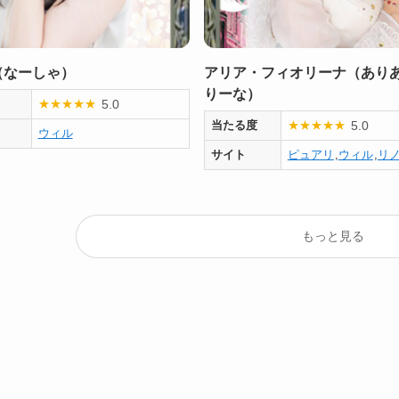
（なーしゃ）
アリア・フィオリーナ（あり
りーな）
5.0
★
★
★
★
★
5.0
当たる度
★
★
★
★
★
ウィル
サイト
ピュアリ
,
ウィル
,
リ
もっと見る