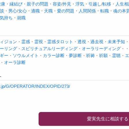
健康
・
縁結び
・
親子の問題
・
容姿
/
外見
・
浮気
・
引越し
/
転移
・
人生相
談
・
男心
/
女心
・
適職
・
天職
・
愛の問題
・
人間関係
・
転職
・
魂の本
気持ち
・
就職
ィジョン
・
霊感
・
霊視
・
霊感タロット
・
透視
・
過去視
・
未来予知
ーリング
・
スピリチュアルリーディング
・
オーラ
リーディング
・
ギー
・
ソウルメイト
・
カラー診断
・
夢診断
・
祈祷
・
祈願
・
霊聴
・
・
オーラ診断
L
will.jp/G/OPERATOR/INDEX/OPID/273/
愛実先生に相談する