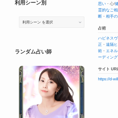
利用シーン別
思い
・心/
霊的なご相
断
・
相手の
利
用
占術
シ
ハピネスヴ
ー
正
・
遠隔ヒ
ン
術
・
エネル
ランダム占い師
ーディング
サイト UR
https://d-