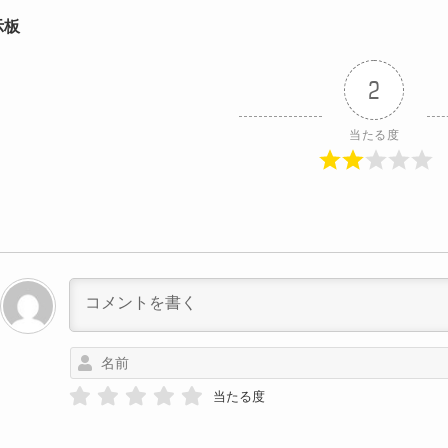
示板
2
当たる度
当たる度