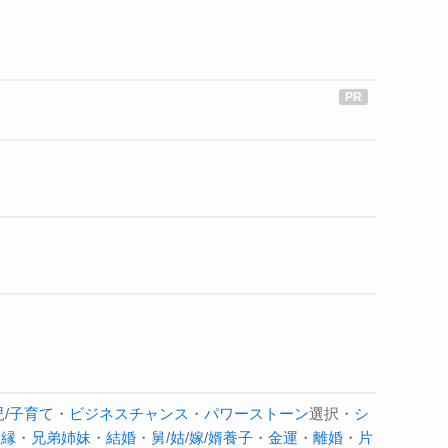
児
/
子育て
・
ビジネスチャンス
・
パワーストーン
選択・
シ
復縁
・
兄弟姉妹
・
結婚
・
舅
/
姑
/
嫁
/
婿養子
・
金運
・
離婚
・
片