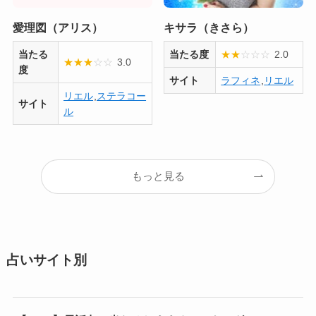
愛理図（アリス）
キサラ（きさら）
当たる
当たる度
★
★
☆
☆
☆
2.0
★
★
★
☆
☆
3.0
度
サイト
ラフィネ
,
リエル
リエル
,
ステラコー
サイト
ル
もっと見る
占いサイト別