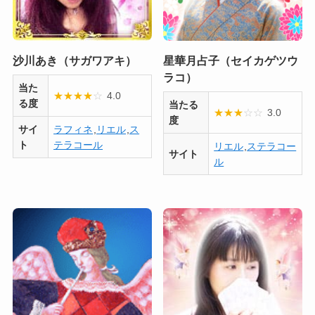
沙川あき（サガワアキ）
星華月占子（セイカゲツウ
ラコ）
当た
★
★
★
★
☆
4.0
る度
当たる
★
★
★
☆
☆
3.0
度
サイ
ラフィネ
,
リエル
,
ス
ト
テラコール
リエル
,
ステラコー
サイト
ル