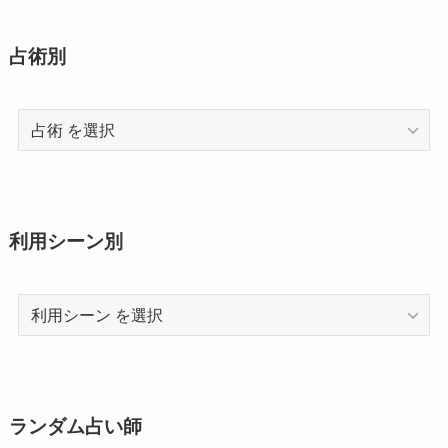
占術別
占
術
利用シーン別
利
用
シ
ー
ン
ランダム占い師