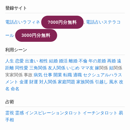
登録サイト
電話占いラフィネ
?000円分無料
,
電話占いステラコ
ール
3000円分無料
利用シーン
人生
恋愛
出逢い
相性
結婚
婚活
離婚
不倫
年の差婚
再婚
遠
距離
同性愛
三角関係
友人関係
いじめ
ママ友
嫁
関係
姑
関係
実家関係 事故
病気
仕事
開業
転職
適職
セクシュアルハラス
メント
金運
財運
対人関係
家庭問題
家族関係
引越し
風水
改
名
命名
占術
霊視
霊感
インスピレーションタロット
イーチンタロット
易
手相