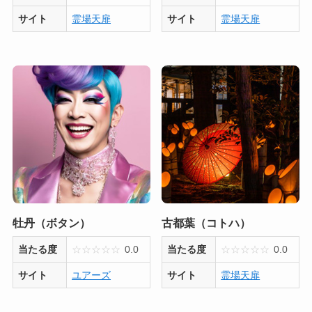
サイト
霊場天扉
サイト
霊場天扉
牡丹（ボタン）
古都葉（コトハ）
当たる度
☆
☆
☆
☆
☆
0.0
当たる度
☆
☆
☆
☆
☆
0.0
サイト
ユアーズ
サイト
霊場天扉