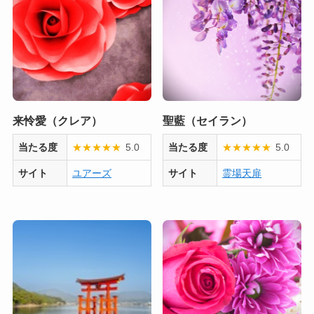
来怜愛（クレア）
聖藍（セイラン）
当たる度
★
★
★
★
★
5.0
当たる度
★
★
★
★
★
5.0
サイト
ユアーズ
サイト
霊場天扉