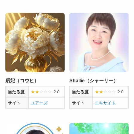
后妃（コウヒ）
Shallie（シャーリー）
当たる度
★
★
☆
☆
☆
2.0
当たる度
★
★
☆
☆
☆
2.0
サイト
ユアーズ
サイト
エキサイト