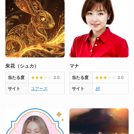
朱花（シュカ）
マナ
当たる度
★
★
★
☆
☆
3.0
当たる度
★
★
★
☆
☆
3.0
サイト
ユアーズ
サイト
,
絆