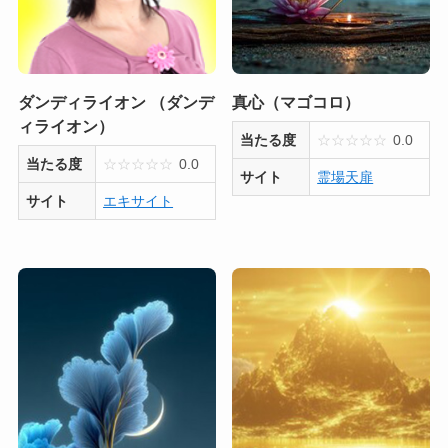
ダンディライオン （ダンデ
真心（マゴコロ）
ィライオン）
当たる度
☆
☆
☆
☆
☆
0.0
当たる度
☆
☆
☆
☆
☆
0.0
サイト
霊場天扉
サイト
エキサイト