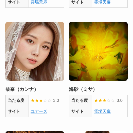
サイト
霊場天扉
サイト
霊場天扉
栞奈（カンナ）
海砂（ミサ）
当たる度
★
★
★
☆
☆
3.0
当たる度
★
★
★
☆
☆
3.0
サイト
ユアーズ
サイト
霊場天扉