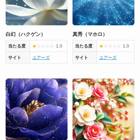
白幻（ハクゲン）
真秀（マホロ）
当たる度
★
☆
☆
☆
☆
1.0
当たる度
★
☆
☆
☆
☆
1.0
サイト
ユアーズ
サイト
ユアーズ