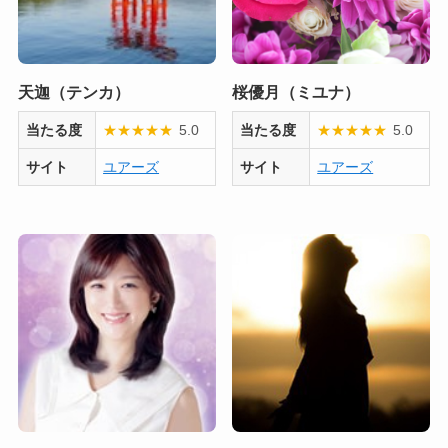
天迦（テンカ）
桜優月（ミユナ）
当たる度
★
★
★
★
★
5.0
当たる度
★
★
★
★
★
5.0
サイト
ユアーズ
サイト
ユアーズ