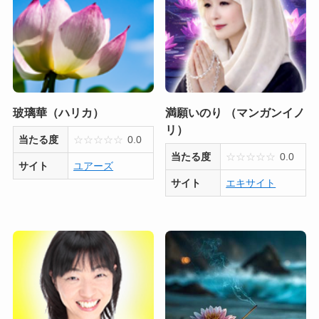
玻璃華（ハリカ）
満願いのり （マンガンイノ
リ）
当たる度
☆
☆
☆
☆
☆
0.0
当たる度
☆
☆
☆
☆
☆
0.0
サイト
ユアーズ
サイト
エキサイト