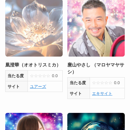
凰澄華（オオトリスミカ）
麿山やさし （マロヤマヤサ
シ）
当たる度
☆
☆
☆
☆
☆
0.0
当たる度
☆
☆
☆
☆
☆
0.0
サイト
ユアーズ
サイト
エキサイト