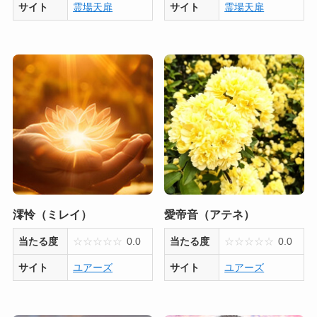
サイト
霊場天扉
サイト
霊場天扉
澪怜（ミレイ）
愛帝音（アテネ）
当たる度
☆
☆
☆
☆
☆
0.0
当たる度
☆
☆
☆
☆
☆
0.0
サイト
ユアーズ
サイト
ユアーズ