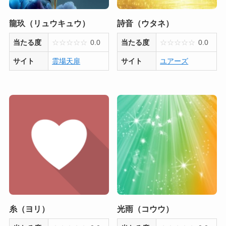
龍玖（リュウキュウ）
詩音（ウタネ）
当たる度
☆
☆
☆
☆
☆
0.0
当たる度
☆
☆
☆
☆
☆
0.0
サイト
霊場天扉
サイト
ユアーズ
糸（ヨリ）
光雨（コウウ）