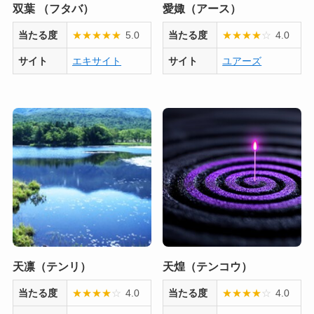
双葉 （フタバ）
愛娵（アース）
当たる度
★
★
★
★
★
5.0
当たる度
★
★
★
★
☆
4.0
サイト
エキサイト
サイト
ユアーズ
天凛（テンリ）
天煌（テンコウ）
当たる度
★
★
★
★
☆
4.0
当たる度
★
★
★
★
☆
4.0