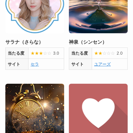
サラナ（さらな）
神泉（シンセン）
当たる度
★
★
★
☆
☆
3.0
当たる度
★
★
☆
☆
☆
2.0
サイト
セラ
サイト
ユアーズ