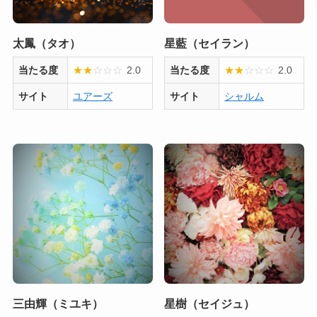
太鳳（タオ）
星藍（セイラン）
当たる度
★
★
☆
☆
☆
2.0
当たる度
★
★
☆
☆
☆
2.0
サイト
ユアーズ
サイト
シャルム
三由輝（ミユキ）
星樹（セイジュ）