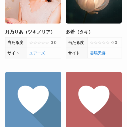
月乃りあ（ツキノリア）
多希（タキ）
当たる度
☆
☆
☆
☆
☆
0.0
当たる度
☆
☆
☆
☆
☆
0.0
サイト
ユアーズ
サイト
霊場天扉