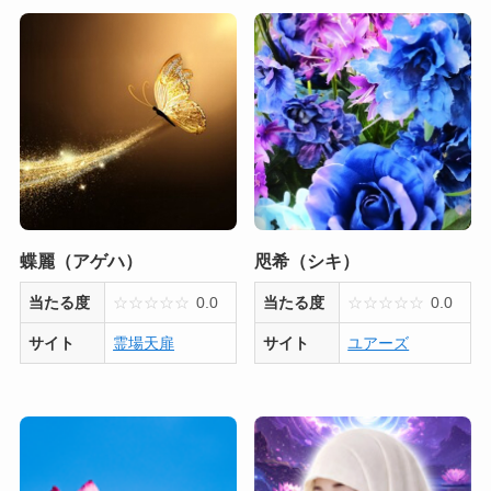
蝶麗（アゲハ）
咫希（シキ）
当たる度
☆
☆
☆
☆
☆
0.0
当たる度
☆
☆
☆
☆
☆
0.0
サイト
霊場天扉
サイト
ユアーズ