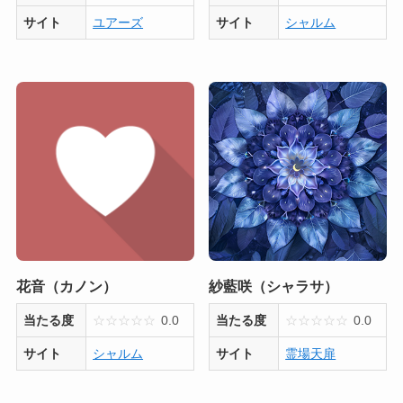
サイト
ユアーズ
サイト
シャルム
花音（カノン）
紗藍咲（シャラサ）
当たる度
☆
☆
☆
☆
☆
0.0
当たる度
☆
☆
☆
☆
☆
0.0
サイト
シャルム
サイト
霊場天扉