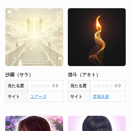
沙羅（サラ）
啓斗（アキト）
当たる度
☆
☆
☆
☆
☆
0.0
当たる度
☆
☆
☆
☆
☆
0.0
サイト
ユアーズ
サイト
霊場天扉