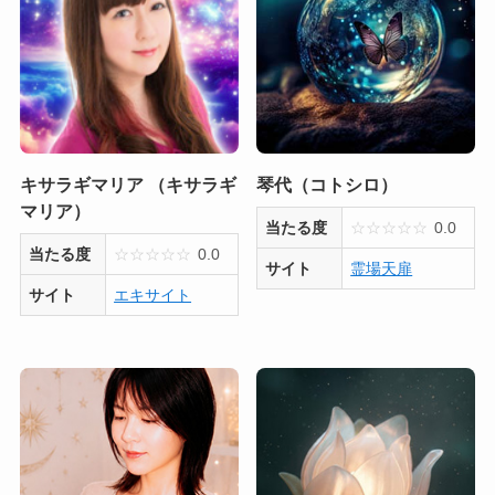
キサラギマリア （キサラギ
琴代（コトシロ）
マリア）
当たる度
☆
☆
☆
☆
☆
0.0
当たる度
☆
☆
☆
☆
☆
0.0
サイト
霊場天扉
サイト
エキサイト