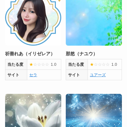
祈善れあ（イリゼレア）
那悠（ナユウ）
当たる度
★
☆
☆
☆
☆
1.0
当たる度
★
☆
☆
☆
☆
1.0
サイト
セラ
サイト
ユアーズ