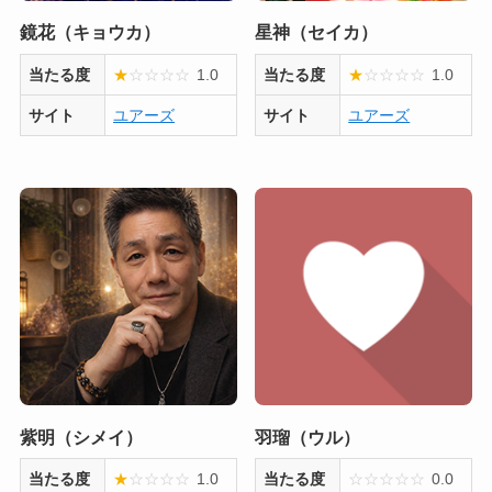
鏡花（キョウカ）
星神（セイカ）
当たる度
★
☆
☆
☆
☆
1.0
当たる度
★
☆
☆
☆
☆
1.0
サイト
ユアーズ
サイト
ユアーズ
紫明（シメイ）
羽瑠（ウル）
当たる度
★
☆
☆
☆
☆
1.0
当たる度
☆
☆
☆
☆
☆
0.0