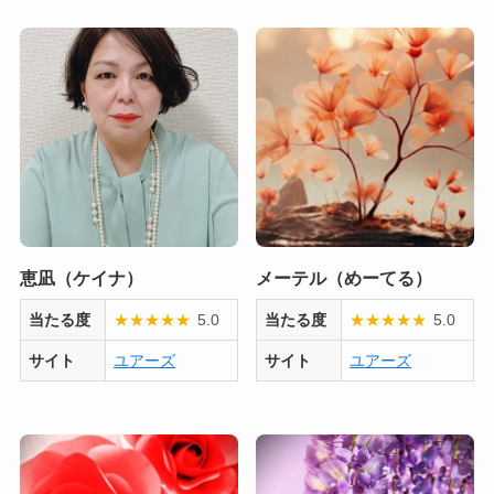
恵凪（ケイナ）
メーテル（めーてる）
当たる度
★
★
★
★
★
5.0
当たる度
★
★
★
★
★
5.0
サイト
ユアーズ
サイト
ユアーズ