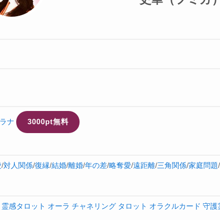
ラナ
3000pt無料
愛
/
対人関係
/
復縁
/
結婚
/
離婚
/
年の差
/
略奪愛
/
遠距離
/
三角関係
/
家庭問題
/
霊感タロット
オーラ
チャネリング
タロット
オラクルカード
守護