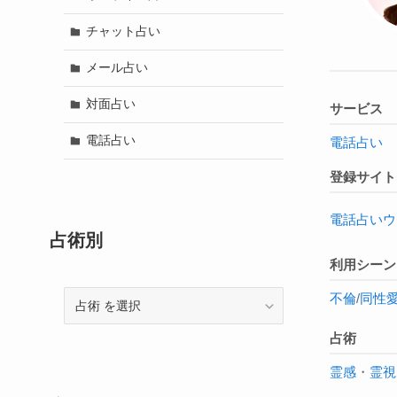
チャット占い
メール占い
対面占い
サービス
電話占い
電話占い
登録サイト
電話占いウ
占術別
利用シーン
不倫
/
同性
占
術
占術
霊感
・
霊視