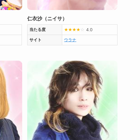
）
仁衣沙（ニイサ）
4.0
当たる度
★
★
★
★
☆
サイト
ウラナ