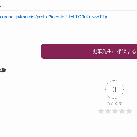
L
na.uranai.jp/kanteisi/profile?idcode2_f=LTQ3uTujwwTTp
史華先生に相談する
示板
0
当たる度