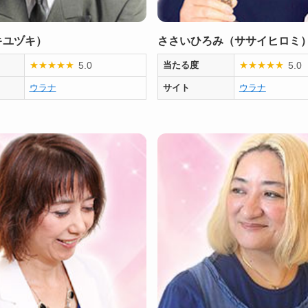
キユヅキ）
ささいひろみ（ササイヒロミ
5.0
5.0
★
★
★
★
★
当たる度
★
★
★
★
★
ウラナ
サイト
ウラナ