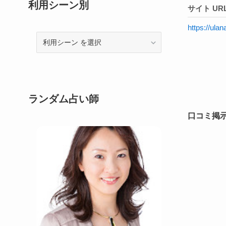
利用シーン別
サイト UR
https://ula
利
用
シ
ー
ン
ランダム占い師
口コミ掲