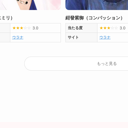
エミリ）
紺發紫御（コンパッション）
3.0
3.0
★
★
★
☆
☆
当たる度
★
★
★
☆
☆
ウラナ
サイト
ウラナ
もっと見る