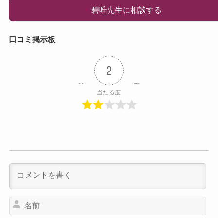
碧唯先生に相談する
口コミ掲示板
2
当たる度
名
前