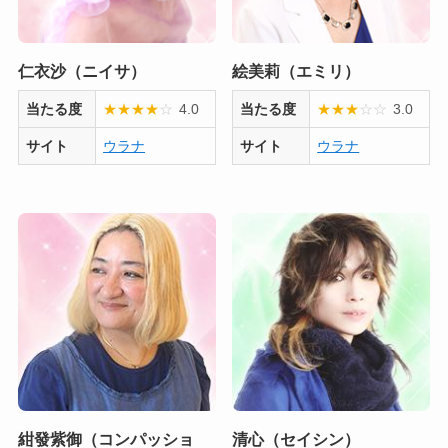
仁衣沙（ニイサ）
絵美莉（エミリ）
当たる度
★
★
★
★
☆
4.0
当たる度
★
★
★
☆
☆
3.0
サイト
ウラナ
サイト
ウラナ
紺發紫御（コンパッショ
清心（セイシン）