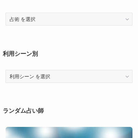
占
術
利用シーン別
利
用
シ
ー
ン
ランダム占い師