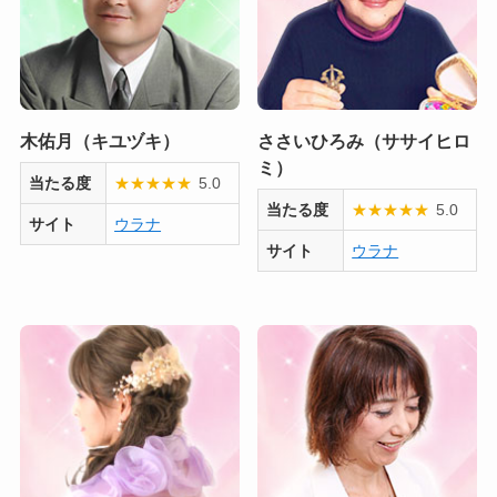
木佑月（キユヅキ）
ささいひろみ（ササイヒロ
ミ）
当たる度
★
★
★
★
★
5.0
当たる度
★
★
★
★
★
5.0
サイト
ウラナ
サイト
ウラナ