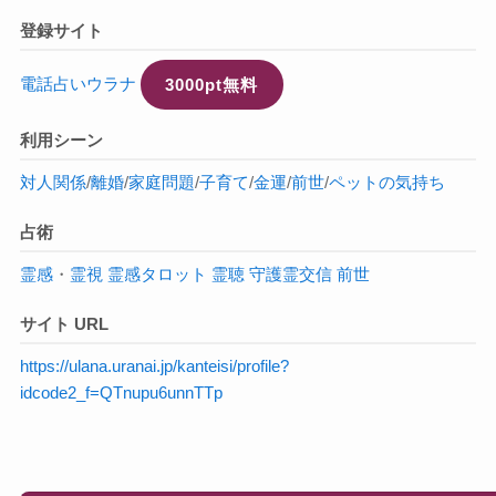
登録サイト
電話占いウラナ
3000pt無料
利用シーン
対人関係
/
離婚
/
家庭問題
/
子育て
/
金運
/
前世
/
ペットの気持ち
占術
霊感
・
霊視
霊感タロット
霊聴
守護霊交信
前世
サイト URL
https://ulana.uranai.jp/kanteisi/profile?
idcode2_f=QTnupu6unnTTp