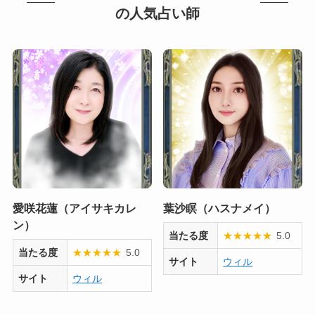
の人気占い師
愛咲花蓮（アイサキカレ
葉沙瞑（ハスナメイ）
ン）
当たる度
★
★
★
★
★
5.0
当たる度
★
★
★
★
★
5.0
サイト
ウィル
サイト
ウィル