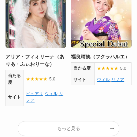
アリア・フィオリーナ（あ
福良晴笑（フクラハルエ）
りあ・ふぃおりーな）
当たる度
★
★
★
★
★
5.0
当たる
★
★
★
★
★
5.0
サイト
ウィル
,
リノア
度
ピュアリ
,
ウィル
,
リ
サイト
ノア
もっと見る