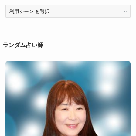
利
用
シ
ー
ン
ランダム占い師