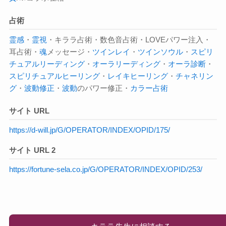
占術
霊感
・
霊視
・キララ占術・数色音占術・LOVEパワー注入・
耳占術・
魂
メッセージ・
ツインレイ
・
ツインソウル
・
スピリ
チュアルリーディング
・
オーラ
リーディング
・
オーラ診断
・
スピリチュアル
ヒーリング
・
レイキヒーリング
・
チャネリン
グ
・
波動修正
・
波動
のパワー修正・
カラー占術
サイト URL
https://d-will.jp/G/OPERATOR/INDEX/OPID/175/
サイト URL 2
https://fortune-sela.co.jp/G/OPERATOR/INDEX/OPID/253/