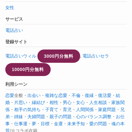
女性
サービス
電話占い
登録サイト
電話占いウィル
3000円分無料
,
電話占いセラ
10000円分無料
利用シーン
恋愛
全般・
出会い
・
複雑な恋愛
・
不倫
・
復縁
・
復活愛
・
結
婚
・
片思い
・
縁結び
・
相性
・
男心
・
女心
・
人生相談
・
家族関
係
・
相手の気持ち
・
子育て
・
育児
・
人間関係
・
家庭問題
・
兄
弟・姉妹
・
夫婦問題
・
親子の問題
・
心のバランス調整
・
お仕
事
・
仕事運
・
夢
・
目標
・
金運
・
未来予知
・
愛の問題
・
魂の本
質
/※コラボ在籍