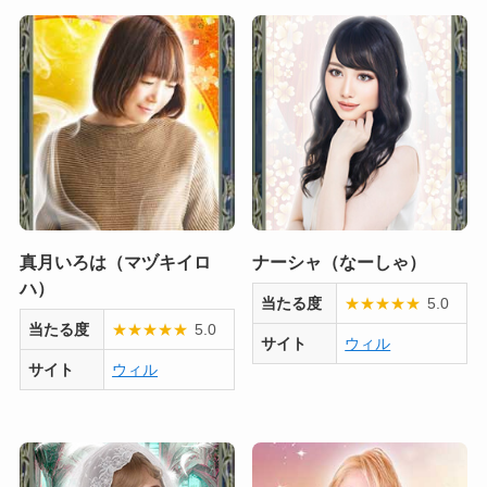
真月いろは（マヅキイロ
ナーシャ（なーしゃ）
ハ）
当たる度
★
★
★
★
★
5.0
当たる度
★
★
★
★
★
5.0
サイト
ウィル
サイト
ウィル