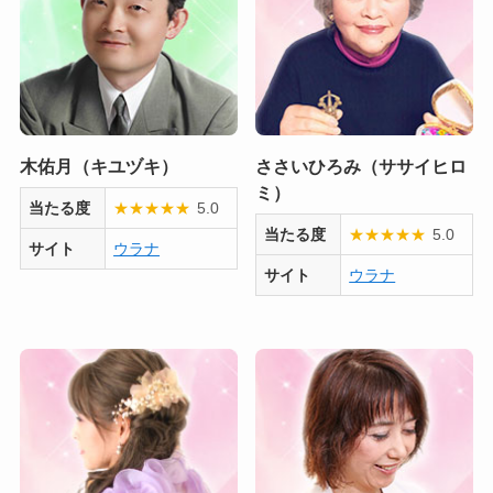
木佑月（キユヅキ）
ささいひろみ（ササイヒロ
ミ）
当たる度
★
★
★
★
★
5.0
当たる度
★
★
★
★
★
5.0
サイト
ウラナ
サイト
ウラナ