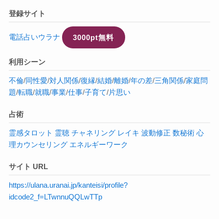
登録サイト
電話占いウラナ
3000pt無料
利用シーン
不倫
/
同性愛
/
対人関係
/
復縁
/
結婚
/
離婚
/
年の差
/
三角関係
/
家庭問
題
/
転職
/
就職
/
事業
/
仕事
/
子育て
/
片思い
占術
霊感タロット
霊聴
チャネリング
レイキ
波動修正
数秘術
心
理カウンセリング
エネルギーワーク
サイト URL
https://ulana.uranai.jp/kanteisi/profile?
idcode2_f=LTwnnuQQLwTTp