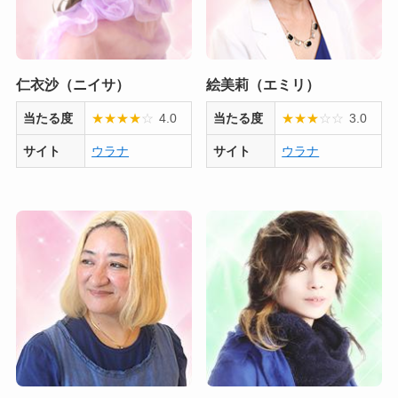
仁衣沙（ニイサ）
絵美莉（エミリ）
当たる度
★
★
★
★
☆
4.0
当たる度
★
★
★
☆
☆
3.0
サイト
ウラナ
サイト
ウラナ