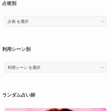
占術別
占
術
利用シーン別
利
用
シ
ー
ン
ランダム占い師