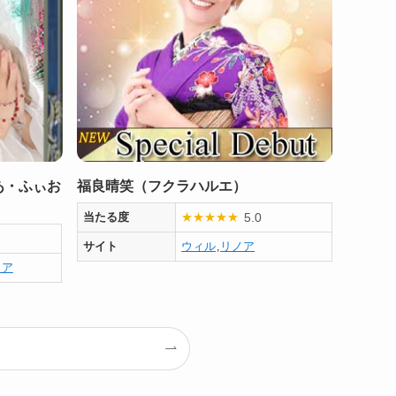
あ・ふぃお
福良晴笑（フクラハルエ）
5.0
当たる度
★
★
★
★
★
サイト
ウィル
,
リノア
ノア