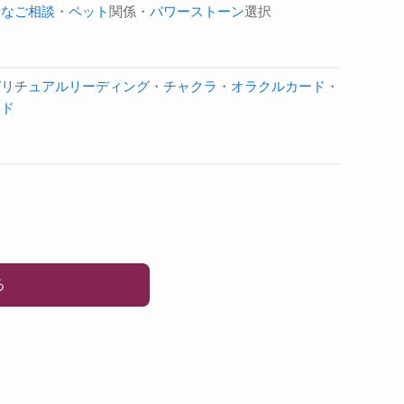
的なご相談
・
ペット
関係・
パワーストーン
選択
ピリチュアルリーディング
・
チャクラ
・
オラクルカード
・
ード
る