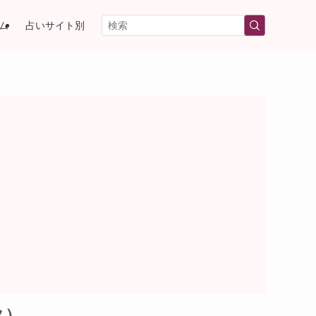
ム
占いサイト別
タ）