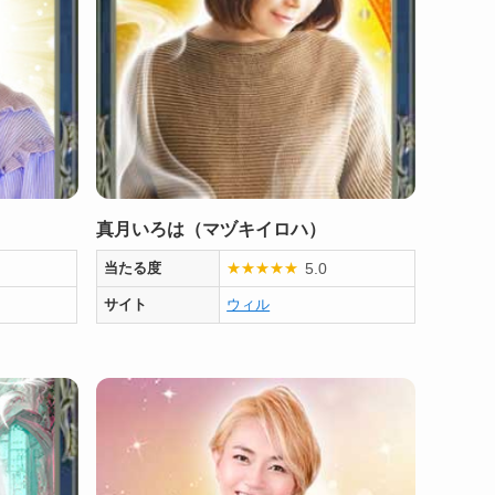
真月いろは（マヅキイロハ）
5.0
当たる度
★
★
★
★
★
サイト
ウィル