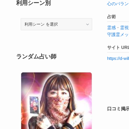
利用シーン別
心のバラン
占術
利
霊感
・
霊視
用
守護霊メッ
シ
ー
サイト UR
ン
ランダム占い師
https://d-
口コミ掲