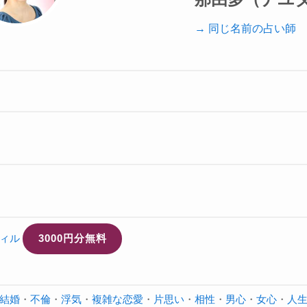
→ 同じ名前の占い師
ィル
3000円分無料
結婚
・
不倫
・
浮気
・
複雑な恋愛
・
片思い
・
相性
・
男心
・
女心
・
人