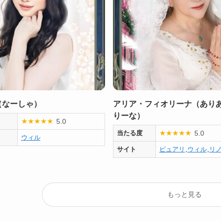
（なーしゃ）
アリア・フィオリーナ（あり
りーな）
5.0
★
★
★
★
★
5.0
当たる度
★
★
★
★
★
ウィル
サイト
ピュアリ
,
ウィル
,
リ
もっと見る