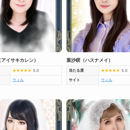
（アイサキカレン）
葉沙瞑（ハスナメイ）
5.0
5.0
★
★
★
★
★
当たる度
★
★
★
★
★
ウィル
サイト
ウィル