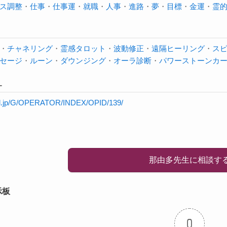
ス調整
・
仕事
・
仕事運
・
就職
・
人事
・
進路
・
夢
・
目標
・
金運
・
霊
・
チャネリング
・
霊感タロット
・
波動修正
・
遠隔ヒーリング
・
ス
セージ
・
ルーン
・
ダウンジング
・
オーラ診断
・
パワーストーンカ
L
will.jp/G/OPERATOR/INDEX/OPID/139/
那由多先生に相談す
示板
0