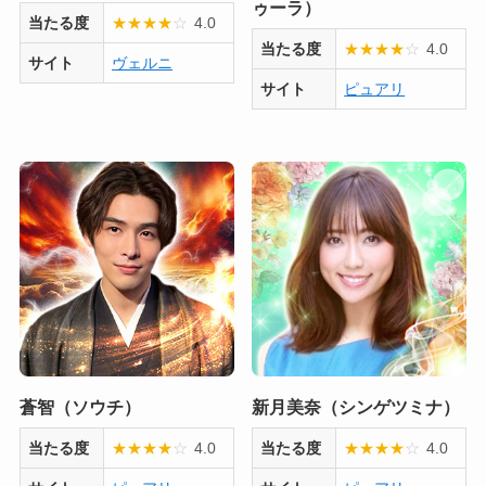
ゥーラ）
当たる度
★
★
★
★
☆
4.0
当たる度
★
★
★
★
☆
4.0
サイト
ヴェルニ
サイト
ピュアリ
蒼智（ソウチ）
新月美奈（シンゲツミナ）
当たる度
★
★
★
★
☆
4.0
当たる度
★
★
★
★
☆
4.0