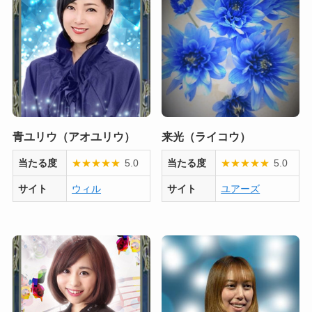
青ユリウ（アオユリウ）
来光（ライコウ）
当たる度
★
★
★
★
★
5.0
当たる度
★
★
★
★
★
5.0
サイト
ウィル
サイト
ユアーズ