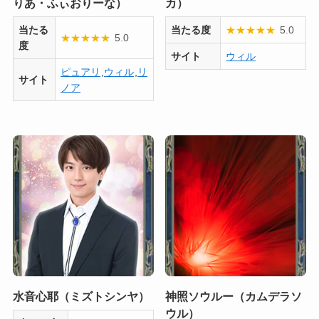
りあ・ふぃおりーな）
カ）
当たる
当たる度
★
★
★
★
★
5.0
★
★
★
★
★
5.0
度
サイト
ウィル
ピュアリ
,
ウィル
,
リ
サイト
ノア
水音心耶（ミズトシンヤ）
神照ソウルー（カムデラソ
ウル）