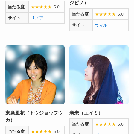
ジピノ）
当たる度
★
★
★
★
★
5.0
当たる度
★
★
★
★
★
5.0
サイト
リノア
サイト
ウィル
東条風花（トウジョウフウ
瑛未（エイミ）
カ）
当たる度
★
★
★
★
★
5.0
当たる度
★
★
★
★
★
5.0