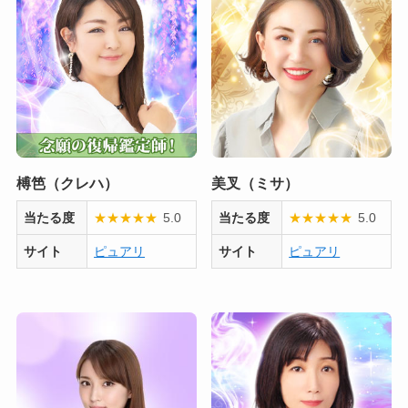
榑笆（クレハ）
美叉（ミサ）
当たる度
★
★
★
★
★
5.0
当たる度
★
★
★
★
★
5.0
サイト
ピュアリ
サイト
ピュアリ