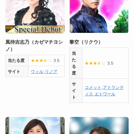
風待吉志乃（カゼマチヨシ
黎空（リクウ）
ノ）
当
た
当たる度
★
★
★
★
☆
☆
3.5
★
★
★
★
☆
☆
3.5
る
サイト
ウィル
,
リノア
度
サ
コメット
,
アトランテ
イ
ィス
,
エトワール
ト