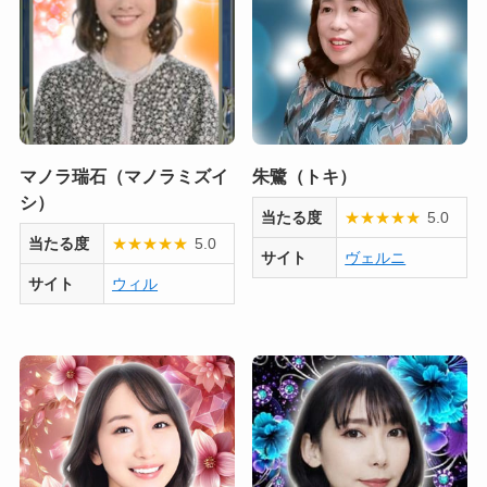
マノラ瑞石（マノラミズイ
朱鷺（トキ）
シ）
当たる度
★
★
★
★
★
5.0
当たる度
★
★
★
★
★
5.0
サイト
ヴェルニ
サイト
ウィル