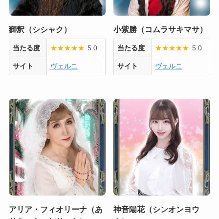
獅釈（シシャク）
小紫勝（コムラサキマサ）
当たる度
★
★
★
★
★
5.0
当たる度
★
★
★
★
★
5.0
サイト
ヴェルニ
サイト
ヴェルニ
アリア・フィオリーナ（あ
神音陽花（シンオンヨウ