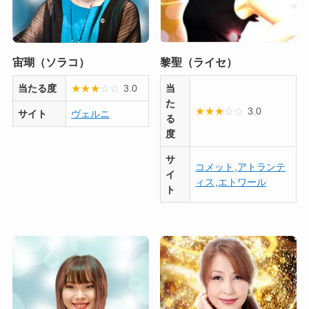
宙瑚（ソラコ）
黎聖（ライセ）
当たる度
★
★
★
☆
☆
3.0
当
た
★
★
★
☆
☆
3.0
サイト
ヴェルニ
る
度
サ
コメット
,
アトランテ
イ
ィス
,
エトワール
ト