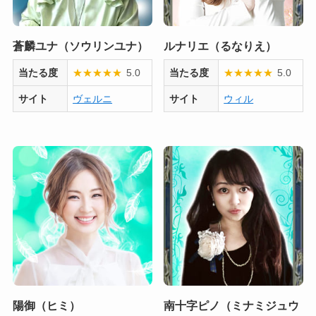
蒼麟ユナ（ソウリンユナ）
ルナリエ（るなりえ）
当たる度
★
★
★
★
★
5.0
当たる度
★
★
★
★
★
5.0
サイト
ヴェルニ
サイト
ウィル
陽御（ヒミ）
南十字ピノ（ミナミジュウ