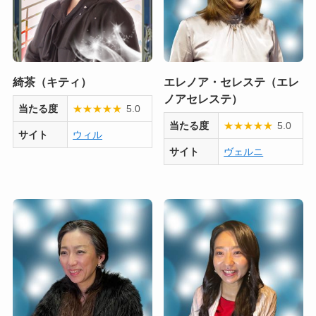
綺茶（キティ）
エレノア・セレステ（エレ
ノアセレステ）
当たる度
★
★
★
★
★
5.0
当たる度
★
★
★
★
★
5.0
サイト
ウィル
サイト
ヴェルニ