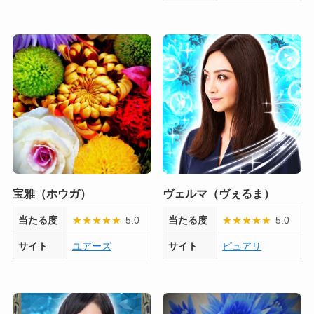
宝雅（ホウガ）
ヴェルマ（ヴぇるま）
当たる度
★
★
★
★
★
5.0
当たる度
★
★
★
★
★
5.0
サイト
ユアーズ
サイト
ピュアリ