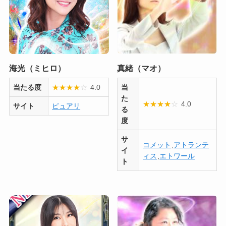
海光（ミヒロ）
真緒（マオ）
当たる度
★
★
★
★
☆
4.0
当
た
★
★
★
★
☆
4.0
サイト
ピュアリ
る
度
サ
コメット
,
アトランテ
イ
ィス
,
エトワール
ト