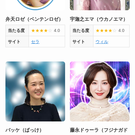
弁天ロゼ（ベンテンロゼ）
宇迦之エマ（ウカノエマ）
当たる度
★
★
★
★
☆
4.0
当たる度
★
★
★
★
☆
4.0
サイト
セラ
サイト
ウィル
バッケ（ばっけ）
藤永ドゥーラ（フジナガド