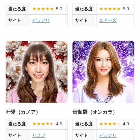
当たる度
★
★
★
★
★
5.0
当たる度
★
★
★
★
★
5.0
サイト
ピュアリ
サイト
ユアーズ
叶愛（カノア）
音伽羅（オンカラ）
当たる度
★
★
★
★
★
☆
4.5
当たる度
★
★
★
★
☆
4.0
サイト
リノア
サイト
ピュアリ