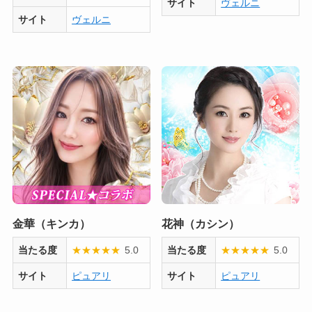
サイト
ヴェルニ
サイト
ヴェルニ
金華（キンカ）
花神（カシン）
当たる度
★
★
★
★
★
5.0
当たる度
★
★
★
★
★
5.0
サイト
ピュアリ
サイト
ピュアリ