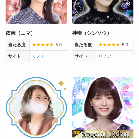
依茉（エマ）
神奏（シンソウ）
当たる度
★
★
★
★
★
5.0
当たる度
★
★
★
★
★
5.0
サイト
リノア
サイト
リノア