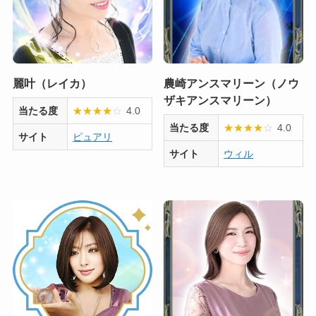
麗叶（レイカ）
農崎アンスマリーン（ノウ
ザキアンスマリーン）
当たる度
★
★
★
★
☆
4.0
当たる度
★
★
★
★
☆
4.0
サイト
ピュアリ
サイト
ウィル