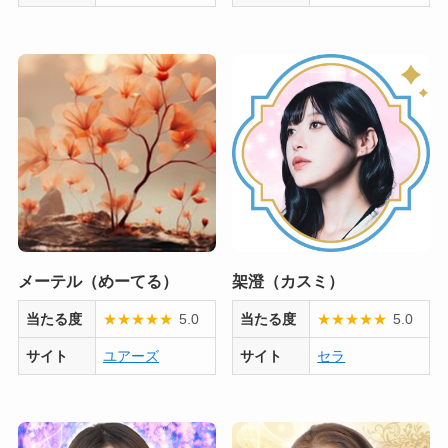
メーテル（めーてる）
架澄（カスミ）
当たる度
★
★
★
★
★
5.0
当たる度
★
★
★
★
★
5.0
サイト
ユアーズ
サイト
セラ