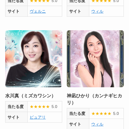
当たる度
★
★
★
★
★
5.0
当たる度
★
★
★
★
★
5.0
サイト
ヴェルニ
サイト
ウィル
水川真（ミズカワシン）
神凪ひかり（カンナギヒカ
リ）
当たる度
★
★
★
★
★
5.0
当たる度
★
★
★
★
★
5.0
サイト
ピュアリ
サイト
ウィル