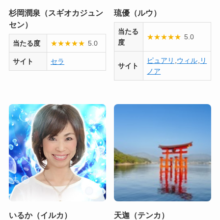
杉岡潤泉（スギオカジュン
琉優（ルウ）
セン）
当たる
★
★
★
★
★
5.0
度
当たる度
★
★
★
★
★
5.0
ピュアリ
,
ウィル
,
リ
サイト
セラ
サイト
ノア
いるか（イルカ）
天迦（テンカ）