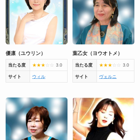
優凛（ユウリン）
葉乙女（ヨウオトメ）
当たる度
★
★
★
☆
☆
3.0
当たる度
★
★
★
☆
☆
3.0
サイト
ウィル
サイト
ヴェルニ