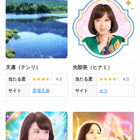
天凛（テンリ）
光那美（ヒナミ）
当たる度
★
★
★
★
☆
4.0
当たる度
★
★
★
★
☆
4.0
サイト
霊場天扉
サイト
セラ