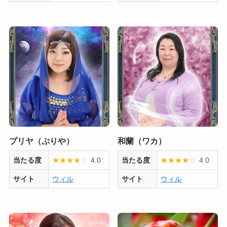
プリヤ（ぷりや）
和蘭（ワカ）
当たる度
★
★
★
★
☆
4.0
当たる度
★
★
★
★
☆
4.0
サイト
ウィル
サイト
ウィル