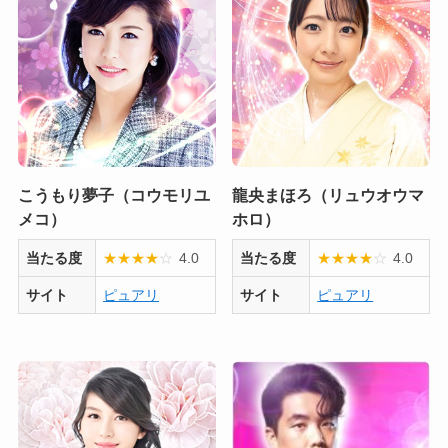
こうもり夢子（コウモリユ
龍央まほろ（リュウオウマ
メコ）
ホロ）
当たる度
★
★
★
★
☆
4.0
当たる度
★
★
★
★
☆
4.0
サイト
ピュアリ
サイト
ピュアリ