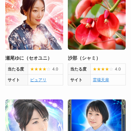
瀬尾ゆに（セオユニ）
沙那（シャミ）
当たる度
★
★
★
★
☆
4.0
当たる度
★
★
★
★
☆
4.0
サイト
ピュアリ
サイト
霊場天扉