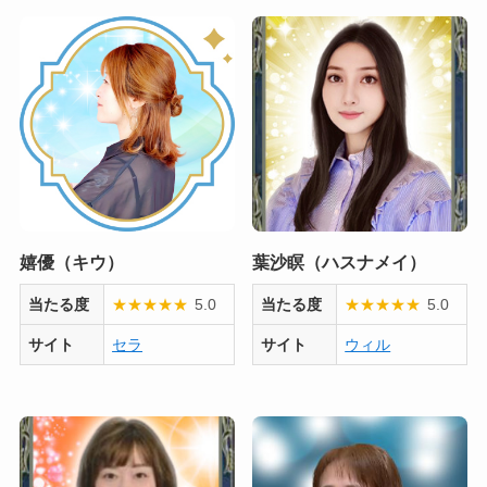
嬉優（キウ）
葉沙瞑（ハスナメイ）
当たる度
★
★
★
★
★
5.0
当たる度
★
★
★
★
★
5.0
サイト
セラ
サイト
ウィル