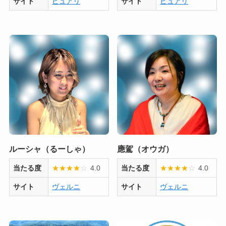
サイト
ピュアリ
サイト
ピュアリ
ルーシャ（るーしゃ）
應駕（オウガ）
当たる度
★
★
★
★
☆
4.0
当たる度
★
★
★
★
☆
4.0
サイト
ヴェルニ
サイト
ヴェルニ