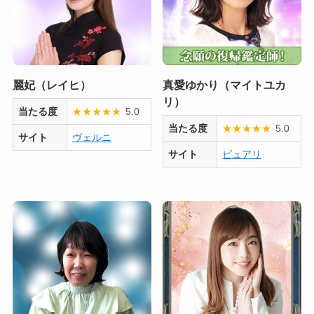
麗妃（レイヒ）
真愛ゆかり（マイトユカ
リ）
当たる度
★
★
★
★
★
5.0
当たる度
★
★
★
★
★
5.0
サイト
ヴェルニ
サイト
ピュアリ