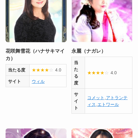
花咲舞雪花（ハナサキマイ
永麗（ナガレ）
カ）
当
た
当たる度
★
★
★
★
☆
4.0
★
★
★
★
☆
4.0
る
サイト
ウィル
度
サ
コメット
,
アトランテ
イ
ィス
,
エトワール
ト