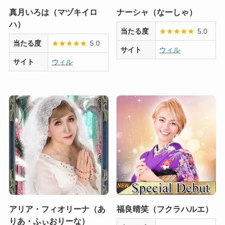
真月いろは（マヅキイロ
ナーシャ（なーしゃ）
ハ）
当たる度
★
★
★
★
★
5.0
当たる度
★
★
★
★
★
5.0
サイト
ウィル
サイト
ウィル
アリア・フィオリーナ（あ
福良晴笑（フクラハルエ）
りあ・ふぃおりーな）