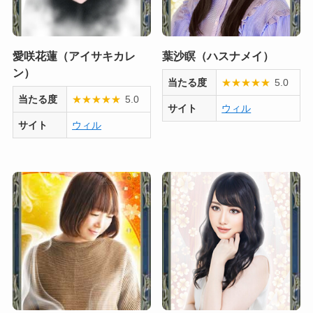
愛咲花蓮（アイサキカレ
葉沙瞑（ハスナメイ）
ン）
当たる度
★
★
★
★
★
5.0
当たる度
★
★
★
★
★
5.0
サイト
ウィル
サイト
ウィル