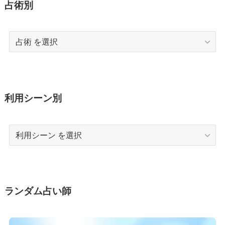
占術別
占
術
利用シーン別
利
用
シ
ー
ン
ランダム占い師