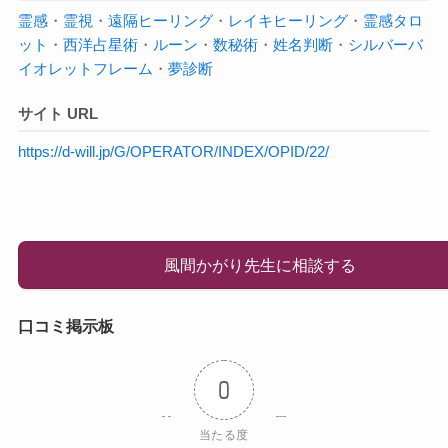
霊感
・
霊視
・
遠隔ヒーリング
・
レイキヒーリング
・
霊感タロ
ット
・
西洋占星術
・
ルーン
・
数秘術
・
姓名判断
・
シルバーバ
イオレットフレーム
・
夢診断
サイト URL
https://d-will.jp/G/OPERATOR/INDEX/OPID/22/
風間かがり先生に相談する
口コミ掲示板
0
当たる度