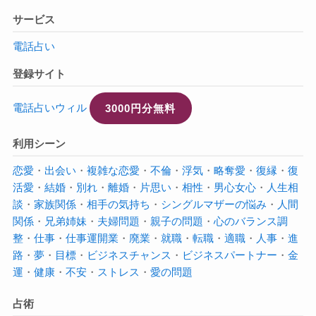
サービス
電話占い
登録サイト
電話占いウィル
3000円分無料
利用シーン
恋愛
・
出会い
・
複雑な恋愛
・
不倫
・
浮気
・
略奪愛
・
復縁
・
復
活愛
・
結婚
・
別れ
・
離婚
・
片思い
・
相性
・
男心
女心
・
人生相
談
・
家族関係
・
相手の気持ち
・
シングルマザーの悩み
・
人間
関係
・
兄弟姉妹
・
夫婦問題
・
親子の問題
・
心のバランス調
整
・
仕事
・
仕事運
開業
・
廃業
・
就職
・
転職
・
適職
・
人事
・
進
路
・
夢
・
目標
・
ビジネスチャンス
・
ビジネスパートナー
・
金
運
・
健康
・
不安
・
ストレス
・
愛の問題
占術