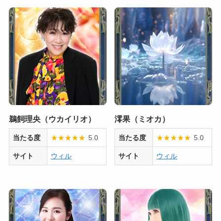
鵜飼理央（ウカイリオ）
澪果（ミオカ）
当たる度
★
★
★
★
★
5.0
当たる度
★
★
★
★
★
5.0
サイト
ウィル
サイト
ウィル