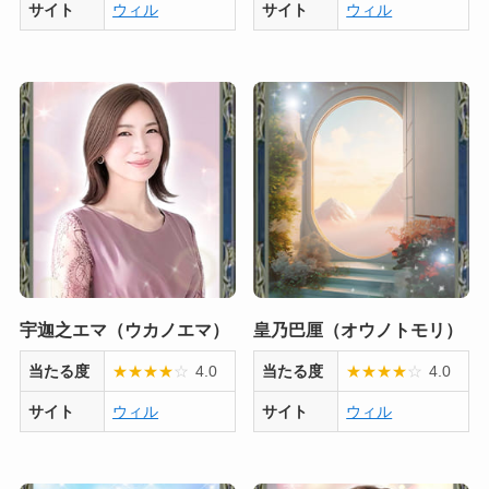
サイト
ウィル
サイト
ウィル
宇迦之エマ（ウカノエマ）
皇乃巴厘（オウノトモリ）
当たる度
★
★
★
★
☆
4.0
当たる度
★
★
★
★
☆
4.0
サイト
ウィル
サイト
ウィル