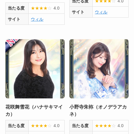
当たる度
★
★
★
★
☆
4.0
当たる度
★
★
★
★
☆
4.0
サイト
ウィル
サイト
ウィル
花咲舞雪花（ハナサキマイ
小野寺朱袮（オノデラアカ
カ）
ネ）
当たる度
★
★
★
★
☆
4.0
当たる度
★
★
★
★
☆
4.0