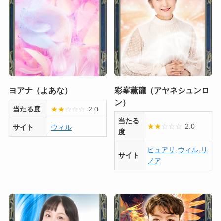
ヨアナ（よあな）
彩峯薫龍（アヤネシュンロ
ン）
当たる度
★
★
☆
☆
☆
2.0
当たる
★
★
☆
☆
☆
2.0
サイト
ウィル
度
ピュアリ
,
ウィル
,
リ
サイト
ノア