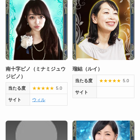
南十字ピノ（ミナミジュウ
瑠結（ルイ）
ジピノ）
当たる度
★
★
★
★
★
5.0
当たる度
★
★
★
★
★
5.0
サイト
サイト
ウィル