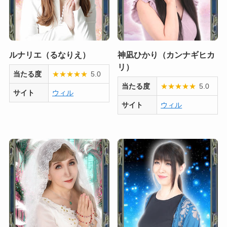
ルナリエ（るなりえ）
神凪ひかり（カンナギヒカ
リ）
当たる度
★
★
★
★
★
5.0
当たる度
★
★
★
★
★
5.0
サイト
ウィル
サイト
ウィル