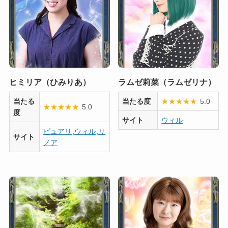
ヒミリア（ひみりあ）
ラムゼ莉菜（ラムゼリナ）
当たる
当たる度
★
★
★
★
★
5.0
★
★
★
★
★
5.0
度
サイト
ウィル
ピュアリ
,
ウィル
,
リ
サイト
ノア