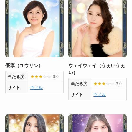
優凛（ユウリン）
ウェイウェイ（うぇいうぇ
い）
当たる度
★
★
★
☆
☆
3.0
当たる度
★
★
★
☆
☆
3.0
サイト
ウィル
サイト
ウィル