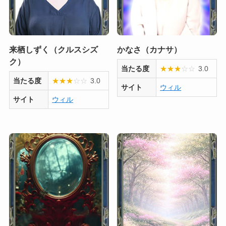
来栖しずく（クルスシズ
かなさ（カナサ）
ク）
当たる度
★
★
★
☆
☆
3.0
当たる度
★
★
★
☆
☆
3.0
サイト
ウィル
サイト
ウィル