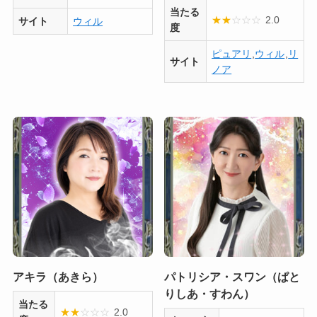
当たる
★
★
☆
☆
☆
2.0
サイト
ウィル
度
ピュアリ
,
ウィル
,
リ
サイト
ノア
アキラ（あきら）
パトリシア・スワン（ぱと
りしあ・すわん）
当たる
★
★
☆
☆
☆
2.0