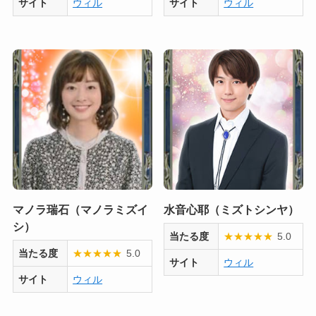
サイト
ウィル
サイト
ウィル
マノラ瑞石（マノラミズイ
水音心耶（ミズトシンヤ）
シ）
当たる度
★
★
★
★
★
5.0
当たる度
★
★
★
★
★
5.0
サイト
ウィル
サイト
ウィル