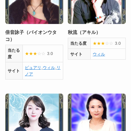
倍音詠子（バイオンウタ
秋流（アキル）
コ）
当たる度
★
★
★
☆
☆
3.0
当たる
★
★
★
☆
☆
3.0
サイト
ウィル
度
ピュアリ
,
ウィル
,
リ
サイト
ノア