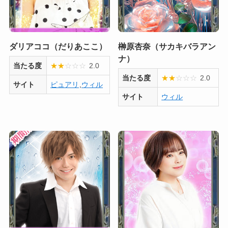
ダリアココ（だりあここ）
榊原杏奈（サカキバラアン
ナ）
当たる度
★
★
☆
☆
☆
2.0
当たる度
★
★
☆
☆
☆
2.0
サイト
ピュアリ
,
ウィル
サイト
ウィル