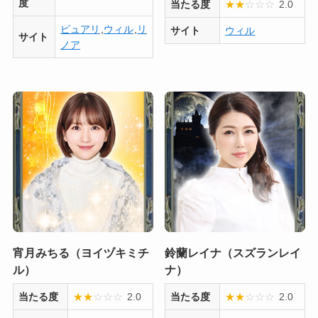
度
当たる度
★
★
☆
☆
☆
2.0
ピュアリ
,
ウィル
,
リ
サイト
ウィル
サイト
ノア
宵月みちる（ヨイヅキミチ
鈴蘭レイナ（スズランレイ
ル）
ナ）
当たる度
★
★
☆
☆
☆
2.0
当たる度
★
★
☆
☆
☆
2.0