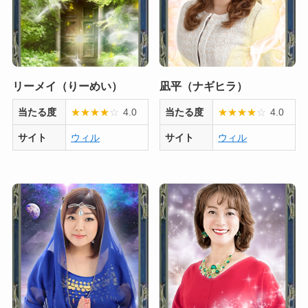
リーメイ（りーめい）
凪平（ナギヒラ）
当たる度
★
★
★
★
☆
4.0
当たる度
★
★
★
★
☆
4.0
サイト
ウィル
サイト
ウィル