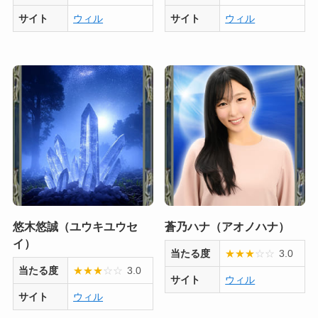
サイト
ウィル
サイト
ウィル
悠木悠誠（ユウキユウセ
蒼乃ハナ（アオノハナ）
イ）
当たる度
★
★
★
☆
☆
3.0
当たる度
★
★
★
☆
☆
3.0
サイト
ウィル
サイト
ウィル