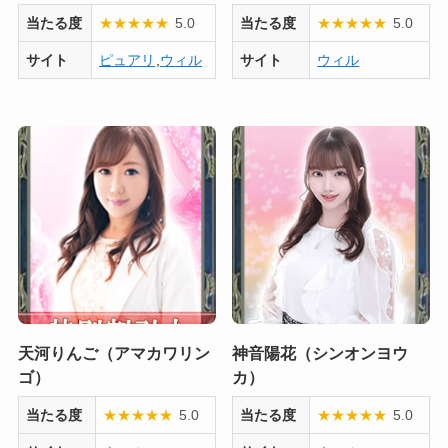
当たる度
★
★
★
★
★
5.0
当たる度
★
★
★
★
★
5.0
サイト
ピュアリ
,
ウィル
サイト
ウィル
天河りんご（アマカワリン
神音陽花（シンオンヨウ
ゴ）
カ）
当たる度
★
★
★
★
★
5.0
当たる度
★
★
★
★
★
5.0