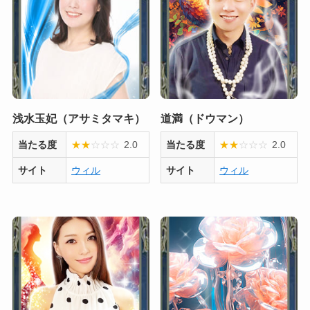
浅水玉妃（アサミタマキ）
道満（ドウマン）
当たる度
★
★
☆
☆
☆
2.0
当たる度
★
★
☆
☆
☆
2.0
サイト
ウィル
サイト
ウィル