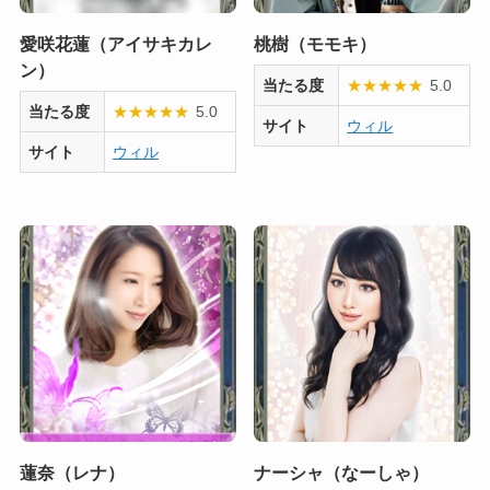
愛咲花蓮（アイサキカレ
桃樹（モモキ）
ン）
当たる度
★
★
★
★
★
5.0
当たる度
★
★
★
★
★
5.0
サイト
ウィル
サイト
ウィル
蓮奈（レナ）
ナーシャ（なーしゃ）