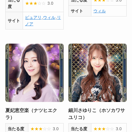
当たる
当たる度
★
★
★
☆
☆
3.0
★
★
★
☆
☆
3.0
度
サイト
ウィル
ピュアリ
,
ウィル
,
リ
サイト
ノア
夏妃恵空楽（ナツヒエク
細川さゆりこ（ホソカワサ
ラ）
ユリコ）
当たる度
★
★
★
☆
☆
3.0
当たる度
★
★
★
☆
☆
3.0