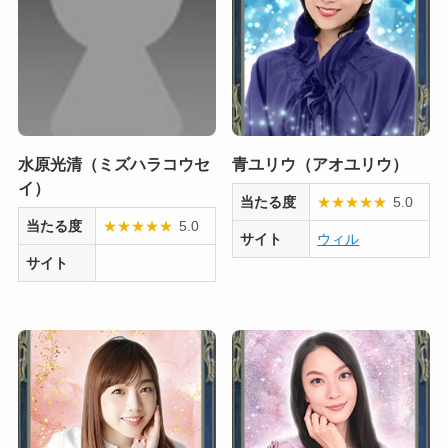
水原光清（ミズハラコウセ
青ユリウ（アオユリウ）
イ）
当たる度
★
★
★
★
★
5.0
当たる度
★
★
★
★
★
5.0
サイト
ウィル
サイト