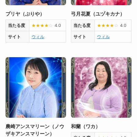
プリヤ（ぷりや）
弓月花夏（ユヅキカナ）
当たる度
★
★
★
★
☆
4.0
当たる度
★
★
★
★
☆
4.0
サイト
ウィル
サイト
ウィル
農崎アンスマリーン（ノウ
和蘭（ワカ）
ザキアンスマリーン）