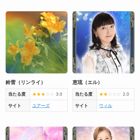
鈴雷（リンライ）
恵琉（エル）
当たる度
★
★
★
☆
☆
3.0
当たる度
★
★
☆
☆
☆
2.0
サイト
ユアーズ
サイト
ウィル