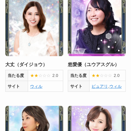
大丈（ダイジョウ）
悠愛優（ユウアスグル）
当たる度
★
★
☆
☆
☆
2.0
当たる度
★
★
☆
☆
☆
2.0
サイト
ウィル
サイト
ピュアリ
,
ウィル