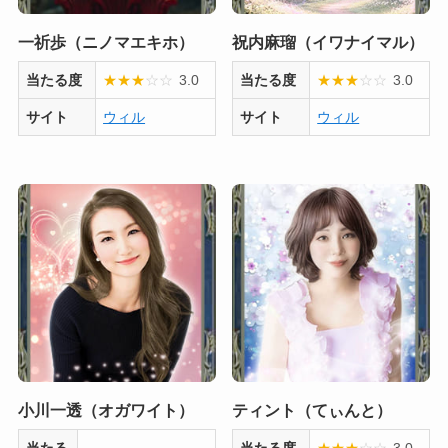
一祈歩（ニノマエキホ）
祝内麻瑠（イワナイマル）
当たる度
★
★
★
☆
☆
3.0
当たる度
★
★
★
☆
☆
3.0
サイト
ウィル
サイト
ウィル
小川一透（オガワイト）
ティント（てぃんと）