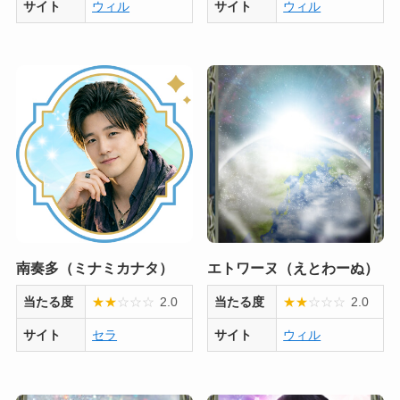
サイト
ウィル
サイト
ウィル
南奏多（ミナミカナタ）
エトワーヌ（えとわーぬ）
当たる度
★
★
☆
☆
☆
2.0
当たる度
★
★
☆
☆
☆
2.0
サイト
セラ
サイト
ウィル