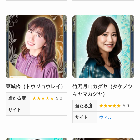
東城伶（トウジョウレイ）
竹乃月山カグヤ（タケノツ
キヤマカグヤ）
当たる度
★
★
★
★
★
5.0
当たる度
★
★
★
★
★
5.0
サイト
サイト
ウィル