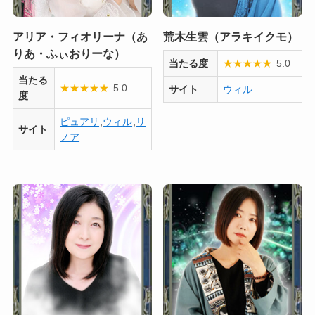
アリア・フィオリーナ（あ
荒木生雲（アラキイクモ）
りあ・ふぃおりーな）
当たる度
★
★
★
★
★
5.0
当たる
★
★
★
★
★
5.0
サイト
ウィル
度
ピュアリ
,
ウィル
,
リ
サイト
ノア