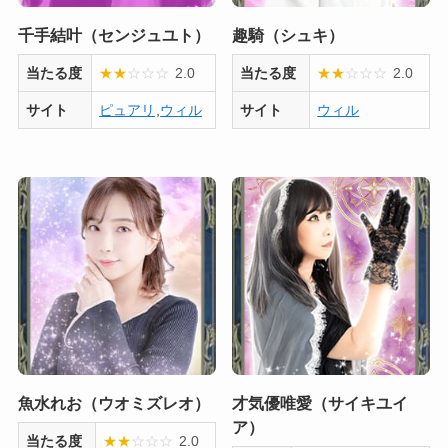
千手結叶（センジュユト）
趣騎（シュキ）
当たる度
★
★
☆
☆
☆
2.0
当たる度
★
★
☆
☆
☆
2.0
サイト
ピュアリ
,
ウィル
サイト
ウィル
魚水れお（ウオミズレオ）
才気優唯愛（サイキユイ
ア）
当たる度
★
★
☆
☆
☆
2.0