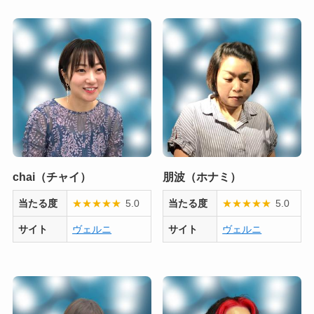
chai（チャイ）
朋波（ホナミ）
当たる度
★
★
★
★
★
5.0
当たる度
★
★
★
★
★
5.0
サイト
ヴェルニ
サイト
ヴェルニ