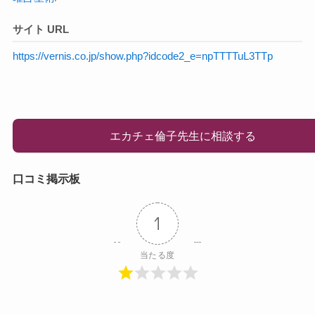
サイト URL
https://vernis.co.jp/show.php?idcode2_e=npTTTTuL3TTp
エカチェ倫子先生に相談する
口コミ掲示板
1
当たる度