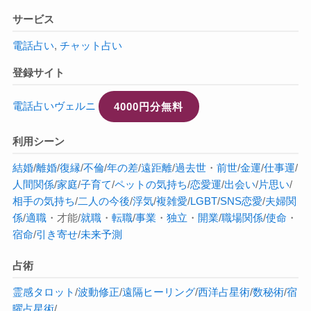
サービス
電話占い
,
チャット占い
登録サイト
電話占いヴェルニ
4000円分無料
利用シーン
結婚
/
離婚
/
復縁
/
不倫
/
年の差
/
遠距離
/
過去世
・
前世
/
金運
/
仕事運
/
人間関係
/
家庭
/
子育て
/
ペットの気持ち
/
恋愛運
/
出会い
/
片思い
/
相手の気持ち
/
二人の今後
/
浮気
/
複雑愛
/
LGBT
/
SNS恋愛
/
夫婦関
係
/
適職
・才能/
就職
・
転職
/
事業
・
独立
・
開業
/
職場関係
/
使命
・
宿命
/
引き寄せ
/
未来予測
占術
霊感タロット
/
波動修正
/
遠隔ヒーリング
/
西洋占星術
/
数秘術
/
宿
曜占星術
/