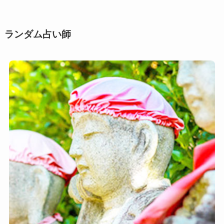
シ
ー
ン
ランダム占い師