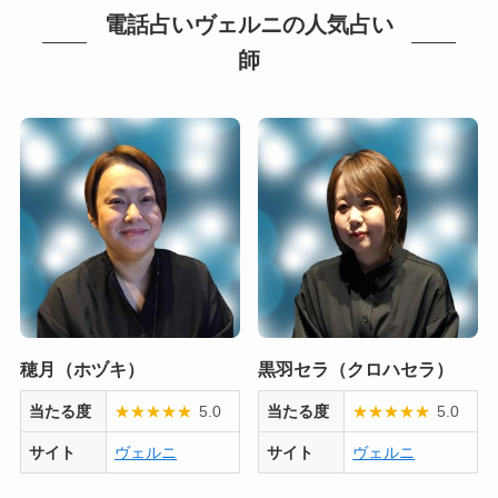
電話占いヴェルニの人気占い
師
穂月（ホヅキ）
黒羽セラ（クロハセラ）
当たる度
★
★
★
★
★
5.0
当たる度
★
★
★
★
★
5.0
サイト
ヴェルニ
サイト
ヴェルニ