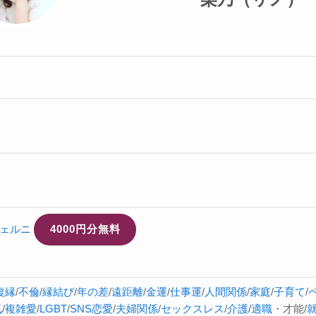
ェルニ
4000円分無料
復縁
/
不倫
/
縁結び
/
年の差
/
遠距離
/
金運
/
仕事運
/
人間関係
/
家庭
/
子育て
/
気
/
複雑愛
/
LGBT
/
SNS恋愛
/
夫婦関係
/
セックスレス
/
介護
/
適職
・才能/