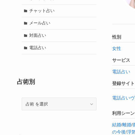
チャット占い
メール占い
対面占い
性別
電話占い
女性
サービス
電話占い
占術別
登録サイト
電話占いヴ
占
術
利用シーン
結婚
/
離婚
/
の今後
/
浮