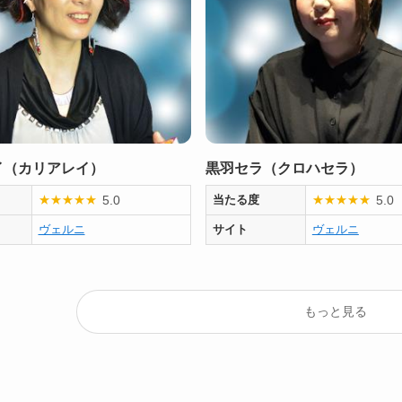
イ（カリアレイ）
黒羽セラ（クロハセラ）
5.0
5.0
★
★
★
★
★
当たる度
★
★
★
★
★
ヴェルニ
サイト
ヴェルニ
もっと見る