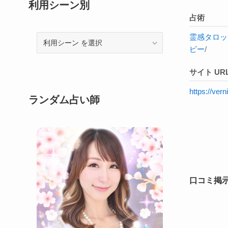
利用シーン別
占術
霊感タロッ
利
ピー
/
用
シ
サイト UR
ー
ン
https://ve
ランダム占い師
口コミ掲