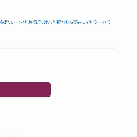
秘術
/
ルーン
/
九星気学
/
姓名判断
/
風水
/
夢占い
/
カラーセラ