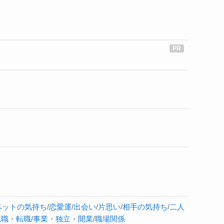
ペットの気持ち
/
恋愛運
/
出会い
/
片思い
/
相手の気持ち
/
二人
就職
・
転職
/
事業
・
独立
・
開業
/
職場関係