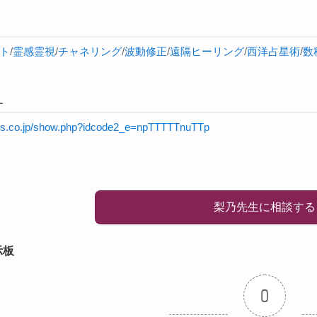
ト
/
霊感
霊視
/
チャネリング
/
波動修正
/
遠隔ヒーリング
/
西洋占星術
/
数
L
rnis.co.jp/show.php?idcode2_e=npTTTTTnuTTp
梨乃先生に相談する
示板
0