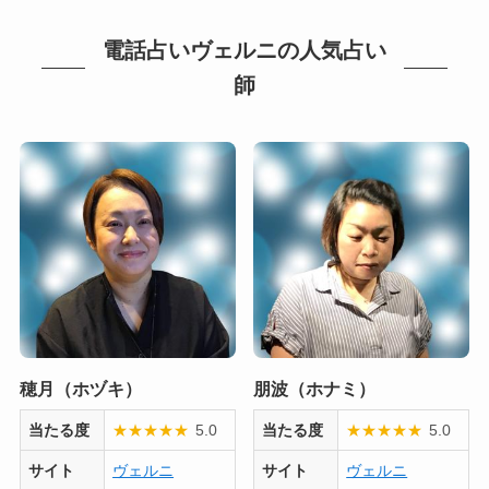
電話占いヴェルニの人気占い
師
穂月（ホヅキ）
朋波（ホナミ）
当たる度
★
★
★
★
★
5.0
当たる度
★
★
★
★
★
5.0
サイト
ヴェルニ
サイト
ヴェルニ