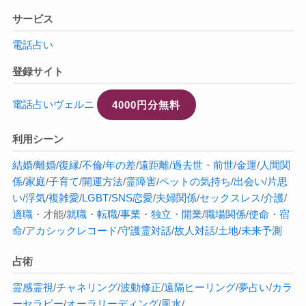
サービス
電話占い
登録サイト
電話占いヴェルニ
4000円分無料
利用シーン
結婚
/
離婚
/
復縁
/
不倫
/
年の差
/
遠距離
/
過去世
・
前世
/
金運
/
人間関
係
/
家庭
/
子育て
/
開運方法
/
霊障害
/
ペットの気持ち
/
出会い
/
片思
い
/
浮気
/
複雑愛
/
LGBT
/
SNS恋愛
/
夫婦関係
/
セックスレス
/
介護
/
適職
・才能/
就職
・
転職
/
事業
・
独立
・
開業
/
職場関係
/
使命
・
宿
命
/
アカシックレコード
/
守護霊対話
/
故人対話
/
土地
/
未来予測
占術
霊感
霊視
/
チャネリング
/
波動修正
/
遠隔ヒーリング
/
夢占い
/
カラ
ーセラピー
/
オーラ
リーディング
/
風水
/