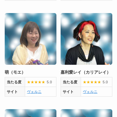
萌（モエ）
嘉利愛レイ（カリアレイ）
当たる度
★
★
★
★
★
5.0
当たる度
★
★
★
★
★
5.0
サイト
ヴェルニ
サイト
ヴェルニ