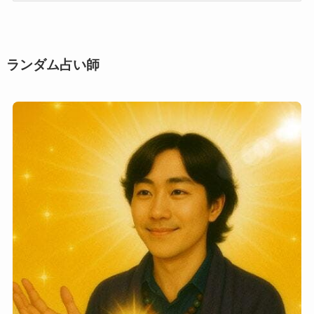
用
シ
ー
ン
ランダム占い師