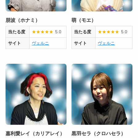
朋波（ホナミ）
萌（モエ）
当たる度
★
★
★
★
★
5.0
当たる度
★
★
★
★
★
5.0
サイト
ヴェルニ
サイト
ヴェルニ
嘉利愛レイ（カリアレイ）
黒羽セラ（クロハセラ）