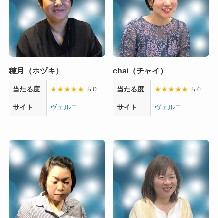
穂月（ホヅキ）
chai（チャイ）
当たる度
★
★
★
★
★
5.0
当たる度
★
★
★
★
★
5.0
サイト
ヴェルニ
サイト
ヴェルニ