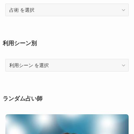
占
術
利用シーン別
利
用
シ
ー
ン
ランダム占い師