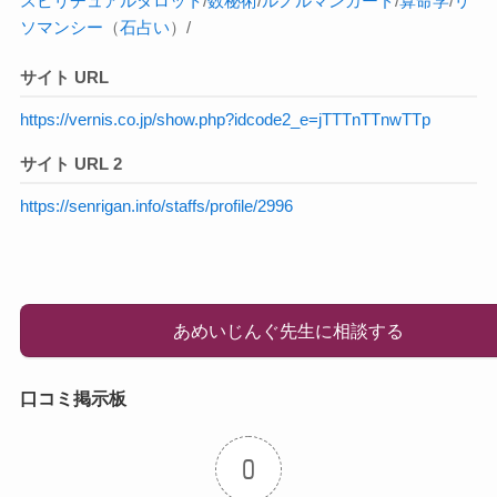
スピリチュアル
タロット
/
数秘術
/
ルノルマンカード
/
算命学
/
リ
ソマンシー
（
石占い
）/
サイト URL
https://vernis.co.jp/show.php?idcode2_e=jTTTnTTnwTTp
サイト URL 2
https://senrigan.info/staffs/profile/2996
あめいじんぐ先生に相談する
口コミ掲示板
0