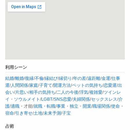
利用シーン
結婚
/
離婚
/
復縁
/
不倫
/
縁結び
/
縁切り
/
年の差
/
遠距離
/
金運
/
仕事
運
/
人間関係
/
家庭
/
子育て
/
開運方法
/
ペットの気持ち
/
恋愛運
/
出
会い
/
片思い
/
相手の気持ち
/
二人の今後
/
浮気
/
複雑愛
/
ツインレ
イ
・
ソウルメイト
/
LGBT
/
SNS恋愛
/
夫婦関係
/
セックスレス
/
介
護
/
適職
・才能/
就職
・
転職
/
事業
・
独立
・
開業
/
職場関係
/
使命
・
宿命
/
引き寄せ
/
土地
/
未来予測
/
子宝
占術