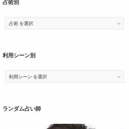
占術別
占
術
利用シーン別
利
用
シ
ー
ン
ランダム占い師